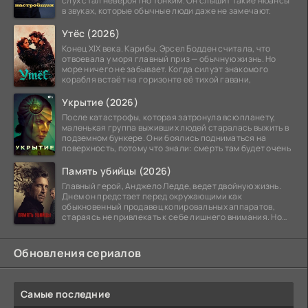
слух стал невероятно тонким. Он слышит такие нюансы
в звуках, которые обычные люди даже не замечают.
Утёс (2026)
Конец XIX века. Карибы. Эрсел Бодден считала, что
отвоевала у моря главный приз — обычную жизнь. Но
море ничего не забывает. Когда силуэт знакомого
корабля встаёт на горизонте её тихой гавани,
Укрытие (2026)
После катастрофы, которая затронула всю планету,
маленькая группа выживших людей старалась выжить в
подземном бункере. Они боялись подниматься на
поверхность, потому что знали: смерть там будет очень
Память убийцы (2026)
Главный герой, Анджело Ледде, ведет двойную жизнь.
Днем он предстает перед окружающими как
обыкновенный продавец копировальных аппаратов,
стараясь не привлекать к себе лишнего внимания. Но
когда
Обновления сериалов
Самые последние