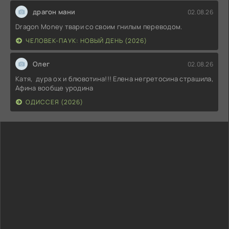
драгон мани
02.08.26
Dragon Money твари со своим гнилым переводом.
ЧЕЛОВЕК-ПАУК: НОВЫЙ ДЕНЬ (2026)
Олег
02.08.26
Катя, дура ох и блювотина!!! Елена негретосина страшила,
Афина вообще уродина
ОДИССЕЯ (2026)