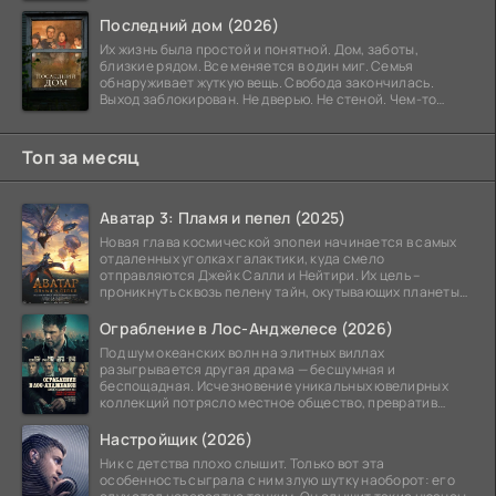
Последний дом (2026)
Их жизнь была простой и понятной. Дом, заботы,
близкие рядом. Все меняется в один миг. Семья
обнаруживает жуткую вещь. Свобода закончилась.
Выход заблокирован. Не дверью. Не стеной. Чем-то
невидимым.
Топ за месяц
Аватар 3: Пламя и пепел (2025)
Новая глава космической эпопеи начинается в самых
отдаленных уголках галактики, куда смело
отправляются Джейк Салли и Нейтири. Их цель –
проникнуть сквозь пелену тайн, окутывающих планеты
системы
Ограбление в Лос-Анджелесе (2026)
Под шум океанских волн на элитных виллах
разыгрывается другая драма — бесшумная и
беспощадная. Исчезновение уникальных ювелирных
коллекций потрясло местное общество, превратив
побережье из курорта в
Настройщик (2026)
Ник с детства плохо слышит. Только вот эта
особенность сыграла с ним злую шутку наоборот: его