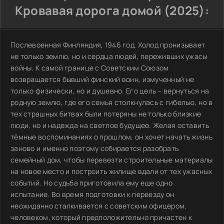
Кровавая дорога домой (2025):
Послевоенная Финляндия, 1946 год. Холод пронизывает
не только землю, но и сердца людей, переживших ужасы
войны. К самой границе с Советским Союзом
возвращается бывший финский воин, измученный не
только физически, но и душевно. Его цель – вернуться на
родную землю, где его семья столкнулась с гибелью, но в
тех страшных битвах были потеряны не только близкие
люди, но и надежда на светлое будущее. Желая оставить
тёмные воспоминаниях о прошлом, он хочет начать жизнь
заново и именно поэтому собирается разобрать
семейный дом, чтобы перевезти строительные материалы
на новое место и построить жилище вдали от тех ужасных
событий. Но судьба приготовила ему еще одно
испытание. Во время подготовки к переезду он
неожиданно сталкивается с советским офицером,
человеком, который предположительно причастен к