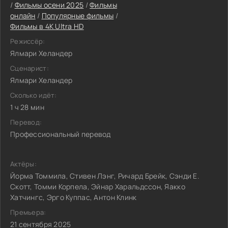
/
Фильмы осени 2025
/
Фильмы
онлайн
/
Популярные фильмы
/
Фильмы в 4K Ultra HD
Режиссёр:
Ялмари Хеландер
Сценарист:
Ялмари Хеландер
Сколько идёт:
1 ч 28 мин
Перевод:
Профессиональный перевод
Актёры:
Йорма Томмила, Стивен Лэнг, Ричард Брейк, Сэнди Е.
Скотт, Томми Корпела, Эйнар Харальдссон, Яакко
Хатчингс, Эрго Куппас, Антон Клинк
Премьера:
21 сентября 2025