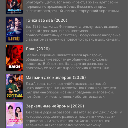
благодать. Дети беспечно играют, а жизнь идет своим
чередом, не предвещая беды. Внезапно в город
въезжает загадочный человек, торгующий мороженым.
Его
Точка взрыва (2026)
Был 1986 год, когда Финляндия столкнулась с вызовом,
который проверил на прочность всю
правоохранительную систему. Вооруженное нападение
с захватом заложников повергло страну в шок. Каждая
минута той
Лаки (2026)
Главной героиней является Лаки Армстронг,
обладающая невероятным обаянием и сложным
прошлым. В её детстве была другая реальность,
поскольку её воспитал красноречивый отец. Они
постоянно перемещались,
Магазин для киллеров (2026)
Джи Ан едва начинает учёбу в колледже, как её
накрывает страшная новость: Чон Джин Ман, тот, кто
был для неё опорой и самым преданным человеком,
погибает при невыясненных обстоятельствах.
Зеркальные нейроны (2026)
Действие дорамы разворачивается вокруг двух людей, у
которых совершенно разное отношение к чувствам и
переживаниям окружающих. Ын Хван известен как
талантливый эксперт по психологическому