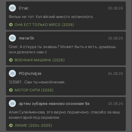
Стас
05.08.26
Фильм не тот. Китайский вместо испанского.
ОНА ЕСТ ТОЛЬКО МЯСО (2026)
merar3k
05.08.26
Олег, А откуда ты знаешь? Может быть и есть, думаешь
они доехали к нам с
ВОЕННАЯ МАШИНА (2026)
POijhchdjsk
04.08.26
123987, Сам ты немой/немая.
МОТОР СИТИ (2026)
артем зубарев иваново сосновая 9а
03.08.26
Алия Сулейменова, это верно подмечено. спасибо за ваш
коментарий под сериалом
ЛИХИЕ (2024-2025)