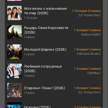
Моя жизнь с мальчиками
1-10 серия 3 сезона
Уолтер (2026)
(LE-Production)
1-3 сезон
Рыцарь Семи Королевств
1-6 серия 1 сезона
(2026)
(Кубик в Кубе)
1 сезон
Молодой Шерлок (2026)
1-8 серия 1 сезона
(HDrezka Studio)
1 сезон
Любимая сотрудница
1-2 серия 1 сезона
(2026)
(SoftBox)
1 сезон
Стерлинг-Поинт (2026)
1-8 серия 1 сезона
(LE-Production)
1 сезон
Осколки (2026)
1-2 серия 1 сезона