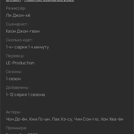
Режиссёр:
Ли Джон-хё
Сценарист:
Квон Джон-гван
Сколько идёт:
1 ч~ серия 1 ч минуту
Перевод:
LE-Production
Сезоны:
1 сезон
Добавлены:
1-12 серия 1 сезона
Актёры:
Чон До-ён, Ким Го-ын, Пак Хэ-су, Чин Сон-гю, Хон Хва-ён
Премьера: