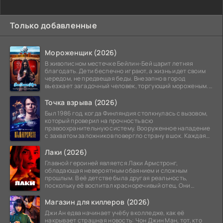
Только добавленные
Мороженщик (2026)
В живописном местечке Бейлин-Бей царит летняя
благодать. Дети беспечно играют, а жизнь идет своим
чередом, не предвещая беды. Внезапно в город
въезжает загадочный человек, торгующий мороженым.
Его
Точка взрыва (2026)
Был 1986 год, когда Финляндия столкнулась с вызовом,
который проверил на прочность всю
правоохранительную систему. Вооруженное нападение
с захватом заложников повергло страну в шок. Каждая
минута той
Лаки (2026)
Главной героиней является Лаки Армстронг,
обладающая невероятным обаянием и сложным
прошлым. В её детстве была другая реальность,
поскольку её воспитал красноречивый отец. Они
постоянно перемещались,
Магазин для киллеров (2026)
Джи Ан едва начинает учёбу в колледже, как её
накрывает страшная новость: Чон Джин Ман, тот, кто