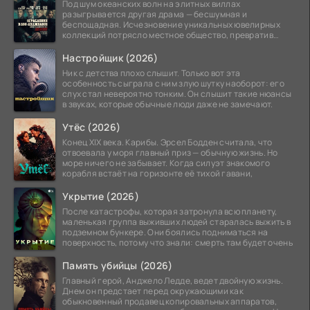
Под шум океанских волн на элитных виллах
разыгрывается другая драма — бесшумная и
беспощадная. Исчезновение уникальных ювелирных
коллекций потрясло местное общество, превратив
побережье из курорта в
Настройщик (2026)
Ник с детства плохо слышит. Только вот эта
особенность сыграла с ним злую шутку наоборот: его
слух стал невероятно тонким. Он слышит такие нюансы
в звуках, которые обычные люди даже не замечают.
Утёс (2026)
Конец XIX века. Карибы. Эрсел Бодден считала, что
отвоевала у моря главный приз — обычную жизнь. Но
море ничего не забывает. Когда силуэт знакомого
корабля встаёт на горизонте её тихой гавани,
Укрытие (2026)
После катастрофы, которая затронула всю планету,
маленькая группа выживших людей старалась выжить в
подземном бункере. Они боялись подниматься на
поверхность, потому что знали: смерть там будет очень
Память убийцы (2026)
Главный герой, Анджело Ледде, ведет двойную жизнь.
Днем он предстает перед окружающими как
обыкновенный продавец копировальных аппаратов,