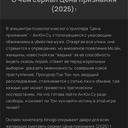
(2025):
В эпицентре психологического триллера "Цена
признания" – Ан Юн Су, столкнувшаяся с ужасающим
обвинением в убийстве мужа. Отвергая все улики, она
стремится к оправданию, но внезапное появление Мо Ын,
женщины, известной как "ведьма" за ее способность
видеть сквозь людей, ставит ее перед моральным
выбором: доказать невиновность, совершив новое
преступление. Прокурор Пэк Тон-хун, ведущий
расследование, сталкивается с сетью лжи и обмана, где
каждый шаг может привести к трагическим
последствиям. На что готова пойти Ан Юн Су ради
свободы, и сможет ли Тон-хун найти истину в этой игре
теней?
Онлайн-кинотеатр Kinogo открывает двери для всех
желающих смотреть сериал Цена признания (2025) 1