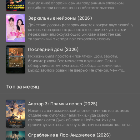
был для неё опорой и самым преданным человеком,
погибает при невыясненных обстоятельствах.
Зеркальные нейроны (2026)
Действие дорамы разворачивается вокруг двух людей, у
которых совершенно разное отношение к чувствам и
переживаниям окружающих. Ын Хван известен как
талантливый эксперт по психологическому
Последний дом (2026)
Их жизнь была простой и понятной. Дом, заботы,
близкие рядом. Все меняется в один миг. Семья
обнаруживает жуткую вещь. Свобода закончилась.
Выход заблокирован. Не дверью. Не стеной. Чем-то
невидимым.
Топ за месяц
Аватар 3: Пламя и пепел (2025)
Новая глава космической эпопеи начинается в самых
отдаленных уголках галактики, куда смело
отправляются Джейк Салли и Нейтири. Их цель –
проникнуть сквозь пелену тайн, окутывающих планеты
системы
Ограбление в Лос-Анджелесе (2026)