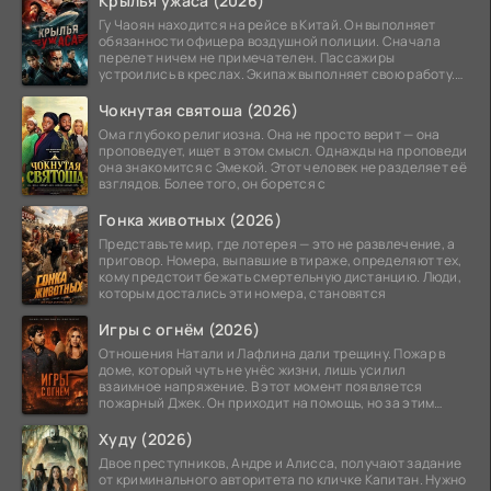
Крылья ужаса (2026)
Гу Чаоян находится на рейсе в Китай. Он выполняет
обязанности офицера воздушной полиции. Сначала
перелет ничем не примечателен. Пассажиры
устроились в креслах. Экипаж выполняет свою работу.
Лайнер
Чокнутая святоша (2026)
Ома глубоко религиозна. Она не просто верит — она
проповедует, ищет в этом смысл. Однажды на проповеди
она знакомится с Эмекой. Этот человек не разделяет её
взглядов. Более того, он борется с
Гонка животных (2026)
Представьте мир, где лотерея — это не развлечение, а
приговор. Номера, выпавшие в тираже, определяют тех,
кому предстоит бежать смертельную дистанцию. Люди,
которым достались эти номера, становятся
Игры с огнём (2026)
Отношения Натали и Лафлина дали трещину. Пожар в
доме, который чуть не унёс жизни, лишь усилил
взаимное напряжение. В этот момент появляется
пожарный Джек. Он приходит на помощь, но за этим
стоит его
Худу (2026)
Двое преступников, Андре и Алисса, получают задание
от криминального авторитета по кличке Капитан. Нужно