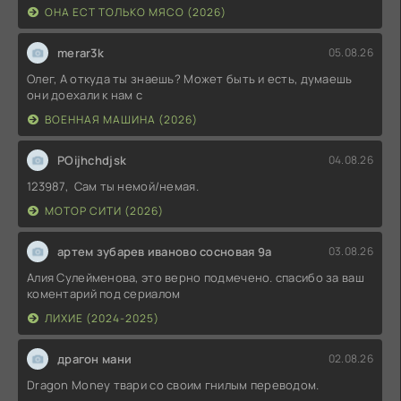
ОНА ЕСТ ТОЛЬКО МЯСО (2026)
merar3k
05.08.26
Олег, А откуда ты знаешь? Может быть и есть, думаешь
они доехали к нам с
ВОЕННАЯ МАШИНА (2026)
POijhchdjsk
04.08.26
123987, Сам ты немой/немая.
МОТОР СИТИ (2026)
артем зубарев иваново сосновая 9а
03.08.26
Алия Сулейменова, это верно подмечено. спасибо за ваш
коментарий под сериалом
ЛИХИЕ (2024-2025)
драгон мани
02.08.26
Dragon Money твари со своим гнилым переводом.