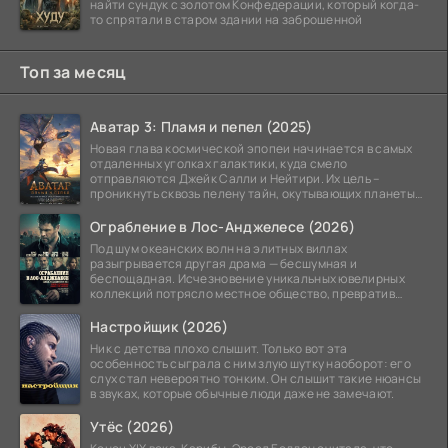
найти сундук с золотом Конфедерации, который когда-
то спрятали в старом здании на заброшенной
Топ за месяц
Аватар 3: Пламя и пепел (2025)
Новая глава космической эпопеи начинается в самых
отдаленных уголках галактики, куда смело
отправляются Джейк Салли и Нейтири. Их цель –
проникнуть сквозь пелену тайн, окутывающих планеты
системы
Ограбление в Лос-Анджелесе (2026)
Под шум океанских волн на элитных виллах
разыгрывается другая драма — бесшумная и
беспощадная. Исчезновение уникальных ювелирных
коллекций потрясло местное общество, превратив
побережье из курорта в
Настройщик (2026)
Ник с детства плохо слышит. Только вот эта
особенность сыграла с ним злую шутку наоборот: его
слух стал невероятно тонким. Он слышит такие нюансы
в звуках, которые обычные люди даже не замечают.
Утёс (2026)