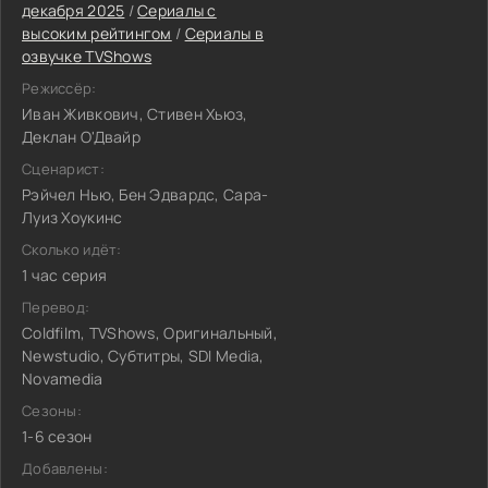
декабря 2025
/
Сериалы с
высоким рейтингом
/
Сериалы в
озвучке TVShows
Режиссёр:
Иван Живкович, Стивен Хьюз,
Деклан О'Двайр
Сценарист:
Рэйчел Нью, Бен Эдвардс, Сара-
Луиз Хоукинс
Сколько идёт:
1 час серия
Перевод:
Coldfilm, TVShows, Оригинальный,
Newstudio, Субтитры, SDI Media,
Novamedia
Сезоны:
1-6 сезон
Добавлены: