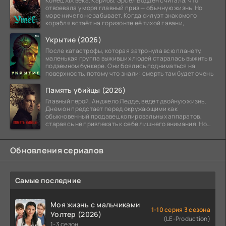
Конец XIX века. Карибы. Эрсел Бодден считала, что
отвоевала у моря главный приз — обычную жизнь. Но
море ничего не забывает. Когда силуэт знакомого
корабля встаёт на горизонте её тихой гавани,
Укрытие (2026)
После катастрофы, которая затронула всю планету,
маленькая группа выживших людей старалась выжить в
подземном бункере. Они боялись подниматься на
поверхность, потому что знали: смерть там будет очень
Память убийцы (2026)
Главный герой, Анджело Ледде, ведет двойную жизнь.
Днем он предстает перед окружающими как
обыкновенный продавец копировальных аппаратов,
стараясь не привлекать к себе лишнего внимания. Но
когда
Обновления сериалов
Самые последние
Моя жизнь с мальчиками
1-10 серия 3 сезона
Уолтер (2026)
(LE-Production)
1-3 сезон