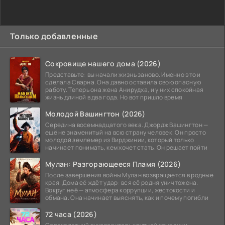
Только добавленные
Сокровище нашего дома (2026)
Представьте: вы начали жизнь заново. Именно это и
сделала Сварна. Она давно оставила свою опасную
работу. Теперь она жена Анирудха, и у них спокойная
жизнь длиной в два года. Но вот пришло время
Молодой Вашингтон (2026)
Середина восемнадцатого века. Джордж Вашингтон —
ещё не знаменитый на всю страну человек. Он просто
молодой землемер из Вирджинии, который только
начинает понимать, кем хочет стать. Он решает пойти
Мулан: Разгорающееся Пламя (2026)
После завершения войны Мулан возвращается в родные
края. Дома её ждёт удар: вся её родня уничтожена.
Вокруг неё — атмосфера коррупции, жестокости и
обмана. Она начинает выяснять, как и почему погибли
72 часа (2026)