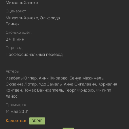
Михаэль Ханеке
Сценарист:
Михаэль Ханеке, Эльфрида
Елинек
Сколько идёт:
2 ч 11 мин
Перевод:
Профессиональный перевод
Актёры:
Изабель Юппер, Анни Жирардо, Бенуа Мажимель,
Сюзанна Лотар, Удо Замель, Анна Сигалевич, Корнелия
Конгден, Томас Вайнхаппель, Георг Фридрих, Филипп
Хайсс
Премьера:
14 мая 2001
Качество:
BDRIP