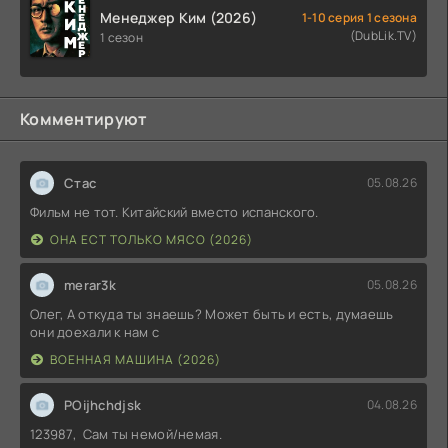
Менеджер Ким (2026)
1-10 серия 1 сезона
(DubLik.TV)
1 сезон
Комментируют
Стас
05.08.26
Фильм не тот. Китайский вместо испанского.
ОНА ЕСТ ТОЛЬКО МЯСО (2026)
merar3k
05.08.26
Олег, А откуда ты знаешь? Может быть и есть, думаешь
они доехали к нам с
ВОЕННАЯ МАШИНА (2026)
POijhchdjsk
04.08.26
123987, Сам ты немой/немая.