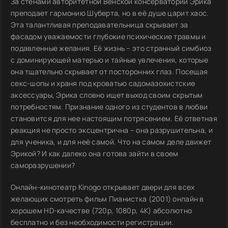
За стенами авторитетной Венской консерватории Эрика
преподает гармонию Шуберта, но в её душе царит хаос.
Эта талантливая преподавательница скрывает за
фасадом уважаемости глубокие психические травмы и
подавленные желания. Её жизнь – это странный симбиоз
с доминирующей матерью и тайные увлечения, которые
она тщательно скрывает от посторонних глаз. Посещая
секс-шопы и храня под кроватью садомазохистские
аксессуары, Эрика словно ищет выход своим скрытым
потребностям. Признание одного из студентов в любви
становится для нее настоящим потрясением. Её ответная
реакция не просто эксцентрична – она разрушительна, и
для ученика, и для неё самой. Что на самом деле движет
Эрикой? И как далеко она готова зайти в своем
саморазрушении?
Онлайн-кинотеатр Kinogo открывает двери для всех
желающих смотреть фильм Пианистка (2001) онлайн в
хорошем HD-качестве (720p, 1080p, 4K) абсолютно
бесплатно и без необходимости регистрации.