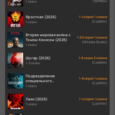
(SoftBox)
1 сезон
Яростная (2026)
1-4 серия 1 сезона
(Coldfilm)
1 сезон
Вторая мировая война с
1-20 серия 1 сезона
Томом Хэнксом (2026)
(HDrezka Studio)
1 сезон
Шугар (2026)
1-8 серия 2 сезона
(Coldfilm)
1-2 сезон
Подразделение
1-8 серия 1 сезона
специального
(Coldfilm)
назначения (2026)
1 сезон
Лаки (2026)
1-4 серия 1 сезона
(LostFilm)
1 сезон