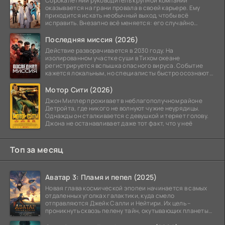
Сорокалетний руководитель крупной компании
оказывается на грани провала в своей карьере. Ему
приходится искать необычный выход, чтобы всё
исправить. Внезапно всё меняется: его случайно
добавляют в
Последняя миссия (2026)
Действие разворачивается в 2030 году. На
изолированном участке суши в Тихом океане
регистрируется вспышка опасного вируса. Событие
кажется локальным, но специалисты быстро осознают:
как только
Мотор Сити (2026)
Джон Миллер проживает в неблагополучном районе
Детройта, где никого не волнуют чужие неурядицы.
Однажды он сталкивается с девушкой и теряет голову.
Джона не останавливает даже тот факт, что у неё
Топ за месяц
Аватар 3: Пламя и пепел (2025)
Новая глава космической эпопеи начинается в самых
отдаленных уголках галактики, куда смело
отправляются Джейк Салли и Нейтири. Их цель –
проникнуть сквозь пелену тайн, окутывающих планеты
системы