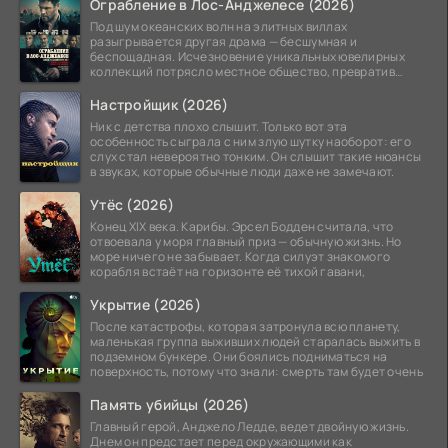
Ограбление в Лос-Анджелесе (2026)
Под шум океанских волн на элитных виллах
разыгрывается другая драма — бесшумная и
беспощадная. Исчезновение уникальных ювелирных
коллекций потрясло местное общество, превратив
побережье из курорта в
Настройщик (2026)
Ник с детства плохо слышит. Только вот эта
особенность сыграла с ним злую шутку наоборот: его
слух стал невероятно тонким. Он слышит такие нюансы
в звуках, которые обычные люди даже не замечают.
Утёс (2026)
Конец XIX века. Карибы. Эрсел Бодден считала, что
отвоевала у моря главный приз — обычную жизнь. Но
море ничего не забывает. Когда силуэт знакомого
корабля встаёт на горизонте её тихой гавани,
Укрытие (2026)
После катастрофы, которая затронула всю планету,
маленькая группа выживших людей старалась выжить в
подземном бункере. Они боялись подниматься на
поверхность, потому что знали: смерть там будет очень
Память убийцы (2026)
Главный герой, Анджело Ледде, ведет двойную жизнь.
Днем он предстает перед окружающими как