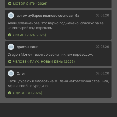
МОТОР СИТИ (2026)
артем зубарев иваново сосновая 9а
03.08.26
Алия Сулейменова, это верно подмечено. спасибо за ваш
коментарий под сериалом
ЛИХИЕ (2024-2025)
драгон мани
02.08.26
Dragon Money твари со своим гнилым переводом.
ЧЕЛОВЕК-ПАУК: НОВЫЙ ДЕНЬ (2026)
Олег
02.08.26
Катя, дура ох и блювотина!!! Елена негретосина страшила,
Афина вообще уродина
ОДИССЕЯ (2026)