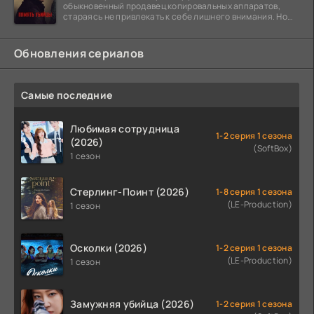
обыкновенный продавец копировальных аппаратов,
стараясь не привлекать к себе лишнего внимания. Но
когда
Обновления сериалов
Самые последние
Любимая сотрудница
1-2 серия 1 сезона
(2026)
(SoftBox)
1 сезон
Стерлинг-Поинт (2026)
1-8 серия 1 сезона
(LE-Production)
1 сезон
Осколки (2026)
1-2 серия 1 сезона
(LE-Production)
1 сезон
Замужняя убийца (2026)
1-2 серия 1 сезона