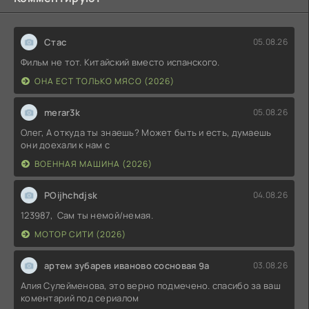
Стас
05.08.26
Фильм не тот. Китайский вместо испанского.
ОНА ЕСТ ТОЛЬКО МЯСО (2026)
merar3k
05.08.26
Олег, А откуда ты знаешь? Может быть и есть, думаешь
они доехали к нам с
ВОЕННАЯ МАШИНА (2026)
POijhchdjsk
04.08.26
123987, Сам ты немой/немая.
МОТОР СИТИ (2026)
артем зубарев иваново сосновая 9а
03.08.26
Алия Сулейменова, это верно подмечено. спасибо за ваш
коментарий под сериалом