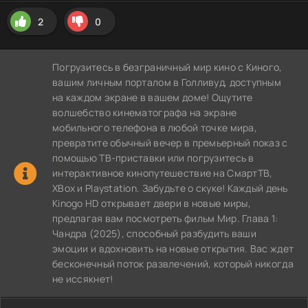
2
0
Погрузитесь в безграничный мир кино с Киного,
вашим личным порталом в Голливуд, доступным
на каждом экране в вашем доме! Ощутите
волшебство кинематографа на экране
мобильного телефона в любой точке мира,
превратите обычный вечер в премьерный показ с
помощью ТВ-приставки или погрузитесь в
интерактивное кинопутешествие на СмартТВ,
XBox и Playstation. Забудьте о скуке! Каждый день
Kinogo HD открывает двери в новые миры,
предлагая вам посмотреть фильм Мир. Глава 1:
Чандра (2025), способный разбудить ваши
эмоции и вдохновить на новые открытия. Вас ждет
бесконечный поток развлечений, который никогда
не иссякнет!