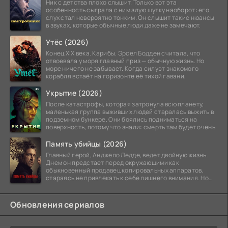
Ник с детства плохо слышит. Только вот эта
особенность сыграла с ним злую шутку наоборот: его
слух стал невероятно тонким. Он слышит такие нюансы
в звуках, которые обычные люди даже не замечают.
Утёс (2026)
Конец XIX века. Карибы. Эрсел Бодден считала, что
отвоевала у моря главный приз — обычную жизнь. Но
море ничего не забывает. Когда силуэт знакомого
корабля встаёт на горизонте её тихой гавани,
Укрытие (2026)
После катастрофы, которая затронула всю планету,
маленькая группа выживших людей старалась выжить в
подземном бункере. Они боялись подниматься на
поверхность, потому что знали: смерть там будет очень
Память убийцы (2026)
Главный герой, Анджело Ледде, ведет двойную жизнь.
Днем он предстает перед окружающими как
обыкновенный продавец копировальных аппаратов,
стараясь не привлекать к себе лишнего внимания. Но
когда
Обновления сериалов