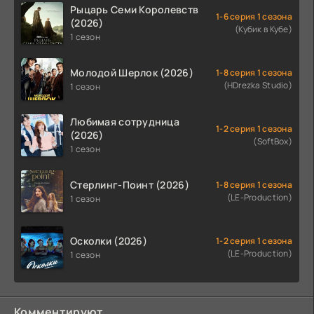
Рыцарь Семи Королевств
1-6 серия 1 сезона
(2026)
(Кубик в Кубе)
1 сезон
Молодой Шерлок (2026)
1-8 серия 1 сезона
(HDrezka Studio)
1 сезон
Любимая сотрудница
1-2 серия 1 сезона
(2026)
(SoftBox)
1 сезон
Стерлинг-Поинт (2026)
1-8 серия 1 сезона
(LE-Production)
1 сезон
Осколки (2026)
1-2 серия 1 сезона
(LE-Production)
1 сезон
Комментируют