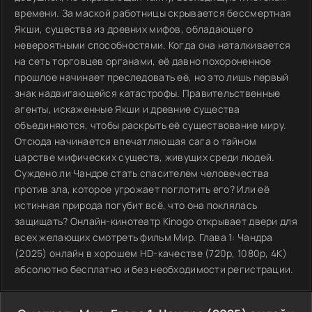
времени. За маской работницы скрывается бессмертная
Якши, существа из древних мифов, обладающего
невероятными способностями. Когда она наталкивается
на сеть торговцев органами, её давно похороненное
прошлое начинает преследовать её, но это лишь первый
знак надвигающейся катастрофы. Правительственные
агенты, искаженные Якши и древние существа
объединяются, чтобы раскрыть её существование миру.
Отсюда начинается впечатляющая сага о тайном
царстве мифических существ, живущих среди людей.
Суждено ли Чандре стать спасителем человечества
против зла, которое угрожает поглотить его? Или её
истинная природа погубит всё, что она поклялась
защищать? Онлайн-кинотеатр Kinogo открывает двери для
всех желающих смотреть фильм Мир. Глава 1: Чандра
(2025) онлайн в хорошем HD-качестве (720p, 1080p, 4K)
абсолютно бесплатно и без необходимости регистрации.