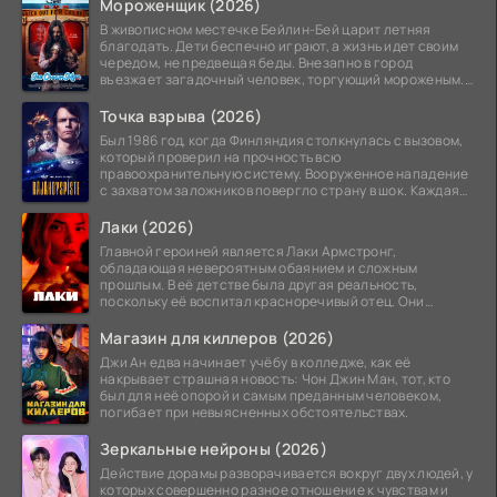
Мороженщик (2026)
В живописном местечке Бейлин-Бей царит летняя
благодать. Дети беспечно играют, а жизнь идет своим
чередом, не предвещая беды. Внезапно в город
въезжает загадочный человек, торгующий мороженым.
Его
Точка взрыва (2026)
Был 1986 год, когда Финляндия столкнулась с вызовом,
который проверил на прочность всю
правоохранительную систему. Вооруженное нападение
с захватом заложников повергло страну в шок. Каждая
минута той
Лаки (2026)
Главной героиней является Лаки Армстронг,
обладающая невероятным обаянием и сложным
прошлым. В её детстве была другая реальность,
поскольку её воспитал красноречивый отец. Они
постоянно перемещались,
Магазин для киллеров (2026)
Джи Ан едва начинает учёбу в колледже, как её
накрывает страшная новость: Чон Джин Ман, тот, кто
был для неё опорой и самым преданным человеком,
погибает при невыясненных обстоятельствах.
Зеркальные нейроны (2026)
Действие дорамы разворачивается вокруг двух людей, у
которых совершенно разное отношение к чувствам и