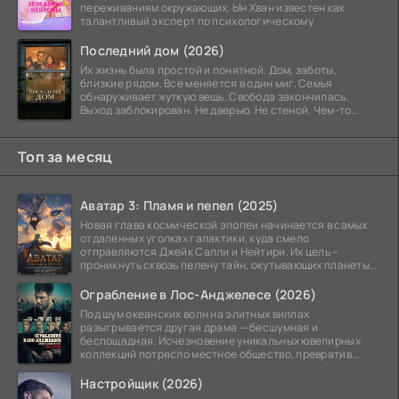
переживаниям окружающих. Ын Хван известен как
талантливый эксперт по психологическому
Последний дом (2026)
Их жизнь была простой и понятной. Дом, заботы,
близкие рядом. Все меняется в один миг. Семья
обнаруживает жуткую вещь. Свобода закончилась.
Выход заблокирован. Не дверью. Не стеной. Чем-то
невидимым.
Топ за месяц
Аватар 3: Пламя и пепел (2025)
Новая глава космической эпопеи начинается в самых
отдаленных уголках галактики, куда смело
отправляются Джейк Салли и Нейтири. Их цель –
проникнуть сквозь пелену тайн, окутывающих планеты
системы
Ограбление в Лос-Анджелесе (2026)
Под шум океанских волн на элитных виллах
разыгрывается другая драма — бесшумная и
беспощадная. Исчезновение уникальных ювелирных
коллекций потрясло местное общество, превратив
побережье из курорта в
Настройщик (2026)