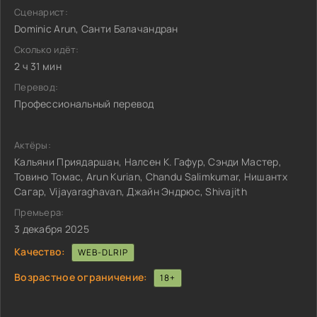
Сценарист:
Dominic Arun, Санти Балачандран
Сколько идёт:
2 ч 31 мин
Перевод:
Профессиональный перевод
Актёры:
Кальяни Приядаршан, Налсен К. Гафур, Сэнди Мастер,
Товино Томас, Arun Kurian, Chandu Salimkumar, Нишантх
Сагар, Vijayaraghavan, Джайн Эндрюс, Shivajith
Премьера:
3 декабря 2025
Качество:
WEB-DLRIP
Возрастное ограничение:
18+