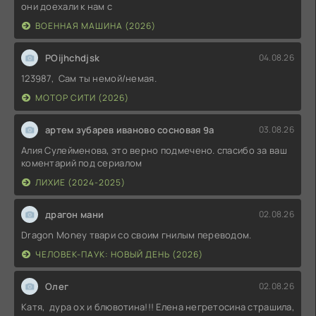
они доехали к нам с
ВОЕННАЯ МАШИНА (2026)
POijhchdjsk
04.08.26
123987, Сам ты немой/немая.
МОТОР СИТИ (2026)
артем зубарев иваново сосновая 9а
03.08.26
Алия Сулейменова, это верно подмечено. спасибо за ваш
коментарий под сериалом
ЛИХИЕ (2024-2025)
драгон мани
02.08.26
Dragon Money твари со своим гнилым переводом.
ЧЕЛОВЕК-ПАУК: НОВЫЙ ДЕНЬ (2026)
Олег
02.08.26
Катя, дура ох и блювотина!!! Елена негретосина страшила,