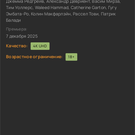
Джемма Редгрейв, Александр Девриент, Васим Мирза,
Тим Уоллерс, Waleed Hammad, Catherine Garton, Гугу
Эмбата-Ро, Колин Макфарлэйн, Рассел Тови, Патрик
Балади
Премьера:
7 декабря 2025
Качество:
4K UHD
Возрастное ограничение:
18+