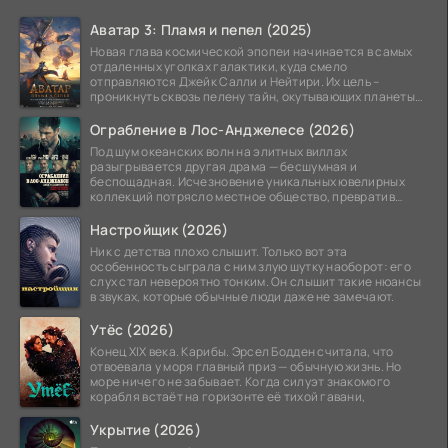
Аватар 3: Пламя и пепел (2025)
Новая глава космической эпопеи начинается в самых
отдаленных уголках галактики, куда смело
отправляются Джейк Салли и Нейтири. Их цель –
проникнуть сквозь пелену тайн, окутывающих планеты
системы
Ограбление в Лос-Анджелесе (2026)
Под шум океанских волн на элитных виллах
разыгрывается другая драма — бесшумная и
беспощадная. Исчезновение уникальных ювелирных
коллекций потрясло местное общество, превратив
побережье из курорта в
Настройщик (2026)
Ник с детства плохо слышит. Только вот эта
особенность сыграла с ним злую шутку наоборот: его
слух стал невероятно тонким. Он слышит такие нюансы
в звуках, которые обычные люди даже не замечают.
Утёс (2026)
Конец XIX века. Карибы. Эрсел Бодден считала, что
отвоевала у моря главный приз — обычную жизнь. Но
море ничего не забывает. Когда силуэт знакомого
корабля встаёт на горизонте её тихой гавани,
Укрытие (2026)