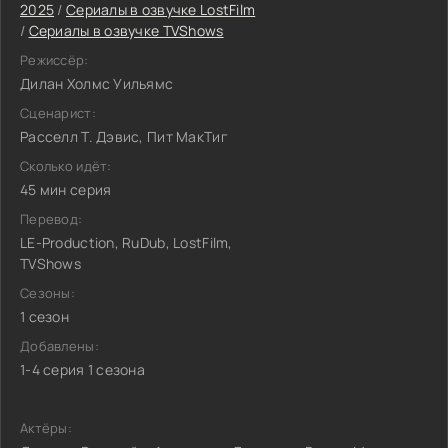
2025
/
Сериалы в озвучке LostFilm
/
Сериалы в озвучке TVShows
Режиссёр:
Дилан Холмс Уильямс
Сценарист:
Расселл Т. Дэвис, Пит МакТиг
Сколько идёт:
45 мин серия
Перевод:
LE-Production, RuDub, LostFilm,
TVShows
Сезоны:
1 сезон
Добавлены:
1-4 серия 1 сезона
Актёры: