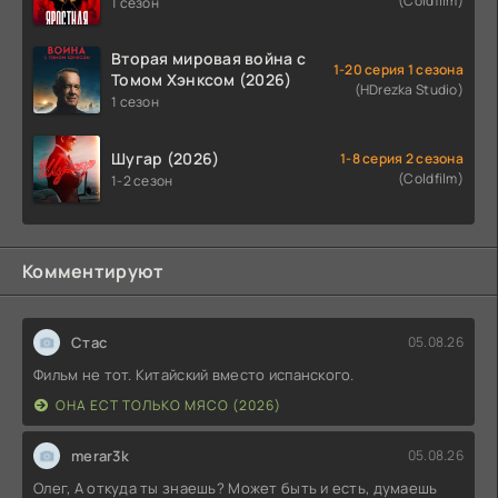
(Coldfilm)
1 сезон
Вторая мировая война с
1-20 серия 1 сезона
Томом Хэнксом (2026)
(HDrezka Studio)
1 сезон
Шугар (2026)
1-8 серия 2 сезона
(Coldfilm)
1-2 сезон
Комментируют
Стас
05.08.26
Фильм не тот. Китайский вместо испанского.
ОНА ЕСТ ТОЛЬКО МЯСО (2026)
merar3k
05.08.26
Олег, А откуда ты знаешь? Может быть и есть, думаешь