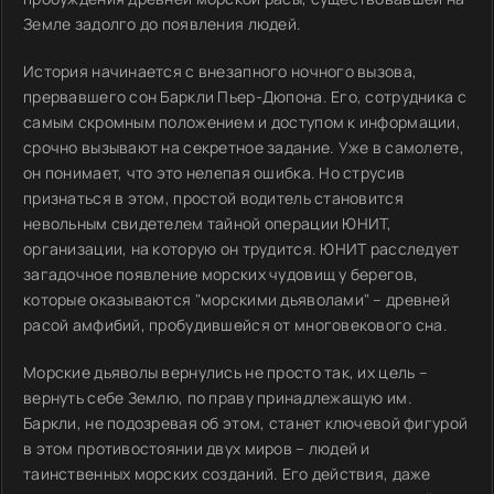
Земле задолго до появления людей.
История начинается с внезапного ночного вызова,
прервавшего сон Баркли Пьер-Дюпона. Его, сотрудника с
самым скромным положением и доступом к информации,
срочно вызывают на секретное задание. Уже в самолете,
он понимает, что это нелепая ошибка. Но струсив
признаться в этом, простой водитель становится
невольным свидетелем тайной операции ЮНИТ,
организации, на которую он трудится. ЮНИТ расследует
загадочное появление морских чудовищ у берегов,
которые оказываются "морскими дьяволами" – древней
расой амфибий, пробудившейся от многовекового сна.
Морские дьяволы вернулись не просто так, их цель –
вернуть себе Землю, по праву принадлежащую им.
Баркли, не подозревая об этом, станет ключевой фигурой
в этом противостоянии двух миров – людей и
таинственных морских созданий. Его действия, даже