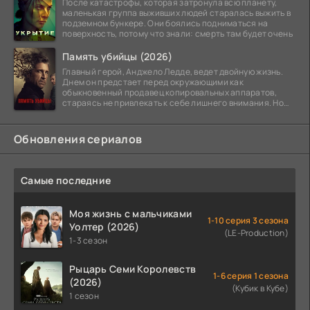
После катастрофы, которая затронула всю планету,
маленькая группа выживших людей старалась выжить в
подземном бункере. Они боялись подниматься на
поверхность, потому что знали: смерть там будет очень
Память убийцы (2026)
Главный герой, Анджело Ледде, ведет двойную жизнь.
Днем он предстает перед окружающими как
обыкновенный продавец копировальных аппаратов,
стараясь не привлекать к себе лишнего внимания. Но
когда
Обновления сериалов
Самые последние
Моя жизнь с мальчиками
1-10 серия 3 сезона
Уолтер (2026)
(LE-Production)
1-3 сезон
Рыцарь Семи Королевств
1-6 серия 1 сезона
(2026)
(Кубик в Кубе)
1 сезон