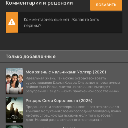
Комментарии и рецензии
ДОБАВИТЬ
Комментариев ещё нет. Желаете быть
первым?
Только добавленные
Моя жизнь с мальчиками Уолтер (2026)
Идеальная жизнь. Так можно охарактеризовать
существование Джеки Ховард. Она живет в престижном
районе Нью-Йорка, учится на отлично и выглядит
безупречно. Ее цель — быть замеченной собственными
Рыцарь Семи Королевств (2026)
Преданность и самоотверженность – вот что отличало
Дункана в служении своему господину. Молодому воину
не было страшно отдать жизнь, если того требовал
долг. Но злой рок настигает его господина, и