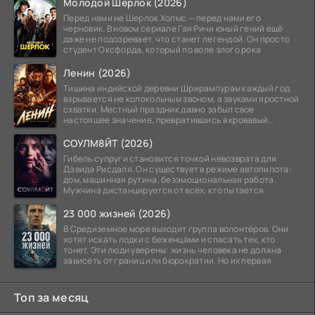
Молодой Шерлок (2026)
Перед нами не Шерлок Холмс — перед нами его
черновик. В новом сериале Гая Ричи юный гений ещё
даже не подозревает, что станет легендой. Он просто
студент Оксфорда, который по воле злого рока
Ленин (2026)
Тишина индийской деревни Шрирампурам каждый год
взрывается не колокольным звоном, а звуками яростной
схватки. Местный праздник давно забыл свое
настоящее значение, превратившись в кровавый
ритуал.
СОУЛМ8ЙТ (2026)
Гибель супруги становится точкой невозврата для
Дэвида Рисдаля. Он существует в режиме автопилота:
дом, машинная рутина, безэмоциональная работа.
Мужчина дистанцируется от всех, кто пытается
23 000 жизней (2026)
В Средиземное море выходит группа волонтёров. Они
хотят искать лодки с беженцами и спасать тех, кто
тонет. Эти люди уверены: жизнь человека не должна
зависеть от границ или бюрократии. Но их первая
Топ за месяц