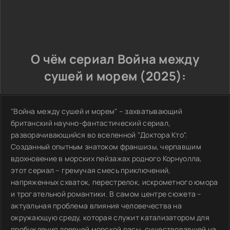
О чём сериал Война между
сушей и морем (2025):
"Война между сушей и морем" – захватывающий
британский научно-фантастический сериал,
разворачивающийся во вселенной "Доктора Кто".
Созданный опытным знатоком франшизы, черпавшим
вдохновение в морских пейзажах родного Корнуолла,
этот сериал – гремучая смесь приключений,
напряженных схваток, перестрелок, искрометного юмора
и трогательной романтики. В самом центре сюжета –
актуальная проблема влияния человечества на
окружающую среду, которая служит катализатором для
пробуждения древней морской расы, существовавшей на