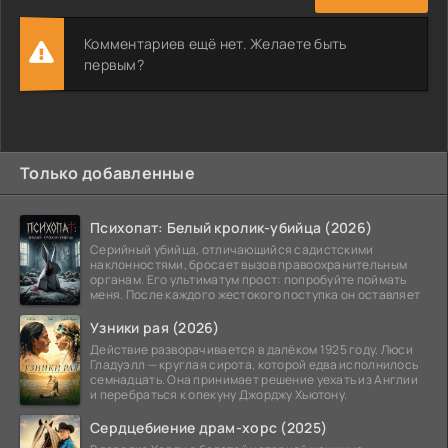
Комментариев ещё нет. Желаете быть
первым?
Только добавленные
Психопат: Белый кролик-убийца (2026)
Серийный убийца, отличающийся садистскими
наклонностями, бросает вызов правоохранительным
органам. Его ультиматум прост: попробуйте поймать
меня. После каждого жестокого поступка он оставляет
Узники рая (2026)
Действие разворачивается в далёком 1925 году. Люси
Гладуэлл — круглая сирота, которой едва исполнилось
семнадцать. Она принимает решение уехать из Англии
и перебраться к опекуну Джорджу Хьютону.
Сердцебиение драм-хорс (2025)