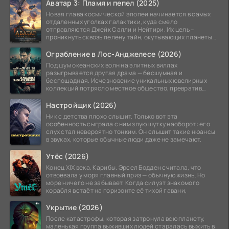
Аватар 3: Пламя и пепел (2025)
Новая глава космической эпопеи начинается в самых
отдаленных уголках галактики, куда смело
отправляются Джейк Салли и Нейтири. Их цель –
проникнуть сквозь пелену тайн, окутывающих планеты
системы
Ограбление в Лос-Анджелесе (2026)
Под шум океанских волн на элитных виллах
разыгрывается другая драма — бесшумная и
беспощадная. Исчезновение уникальных ювелирных
коллекций потрясло местное общество, превратив
побережье из курорта в
Настройщик (2026)
Ник с детства плохо слышит. Только вот эта
особенность сыграла с ним злую шутку наоборот: его
слух стал невероятно тонким. Он слышит такие нюансы
в звуках, которые обычные люди даже не замечают.
Утёс (2026)
Конец XIX века. Карибы. Эрсел Бодден считала, что
отвоевала у моря главный приз — обычную жизнь. Но
море ничего не забывает. Когда силуэт знакомого
корабля встаёт на горизонте её тихой гавани,
Укрытие (2026)
После катастрофы, которая затронула всю планету,
маленькая группа выживших людей старалась выжить в