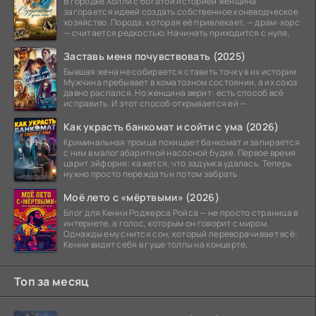
В городке Холли с богатой историей женщина
загорается идеей создать собственное коневодческое
хозяйство. Порода, которая её привлекает, — драм-хорс
— считается редкостью. Начинать приходится с нуля,
Заставь меня почувствовать (2025)
Бывшая жена не собирается ставить точку в их истории.
Мужчина пребывает в коматозном состоянии, а их союз
давно распался. Но женщина верит: есть способ всё
исправить. И этот способ открывается ей —
Как украсть банкомат и сойти с ума (2026)
Криминальная троица похищает банкомат и запирается
с ним в малогабаритной насосной будке. Первое время
царит эйфория: кажется, что задумка удалась. Теперь
нужно просто переждать и потом забрать
Моё лето с «мёртвыми» (2026)
Блог для Кенни Роджерса Ройса — не просто страница в
интернете, а голос, которым он говорит с миром.
Однажды ему снится сон, который переворачивает всё:
Кенни видит себя в гуще толпы на концерте,
Топ за месяц