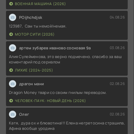
ВОЕННАЯ МАШИНА (2026)
POijhchdjsk
04.08.26
123987, Сам ты немой/немая.
МОТОР СИТИ (2026)
артем зубарев иваново сосновая 9а
03.08.26
Алия Сулейменова, это верно подмечено. спасибо за ваш
коментарий под сериалом
ЛИХИЕ (2024-2025)
драгон мани
02.08.26
Dragon Money твари со своим гнилым переводом.
ЧЕЛОВЕК-ПАУК: НОВЫЙ ДЕНЬ (2026)
Олег
02.08.26
Катя, дура ох и блювотина!!! Елена негретосина страшила,
Афина вообще уродина