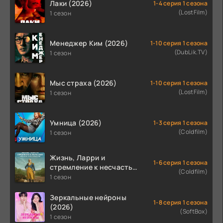
Лаки (2026)
1-4 серия 1 сезона
(LostFilm)
1 сезон
Менеджер Ким (2026)
1-10 серия 1 сезона
(DubLik.TV)
1 сезон
Мыс страха (2026)
1-10 серия 1 сезона
(LostFilm)
1 сезон
Умница (2026)
1-3 серия 1 сезона
(Coldfilm)
1 сезон
Жизнь, Ларри и
1-6 серия 1 сезона
стремление к несчастью:
(Coldfilm)
Почти история Америки
1 сезон
(2026)
Зеркальные нейроны
1-8 серия 1 сезона
(2026)
(SoftBox)
1 сезон