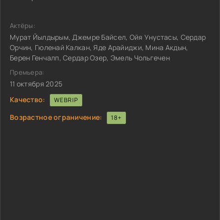
Актёры:
Мурат Йылдырым, Джемре Байсел, Ойя Унустасы, Сердар
Орчин, Гюленай Калкан, Яде Арайиджи, Мина Акдын,
Берен Генчалп, Сердар Озер, Эмель Чольгечен
Премьера:
11 октября 2025
Качество:
WEBRIP
Возрастное ограничение:
18+