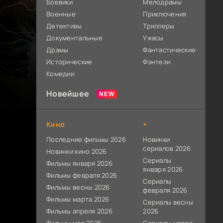
Боевики
Мелодрамы
Военные
Приключения
Детективы
Триллеры
Документальные
Ужасы
Драмы
Фантастические
Исторические
Фэнтези
Комедии
Новейшее
Кино
+
Последние фильмы 2026
Новинки
сериалов 2026
Новинки кино 2026
Сериалы
Фильмы января 2026
января 2026
Фильмы февраля 2026
Сериалы
Фильмы весны 2026
февраля 2026
Фильмы марта 2026
Сериалы весны
Фильмы апреля 2026
2026