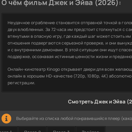
О чём фильм Джек и Эйва (2026):
Неудачное ограбление становится отправной точкой в голо
двух влюбленных. За 72 часа им предстоит столкнуться с 
втянутыми в опасную игру, где каждый шаг может стоить им
отношения подвергаются серьезной проверке, и они вынужд
и с внутренними демонами. В этой ситуации они ищут спас
поддержке, осознавая истинные ценности жизни и преданно
Онлайн-кинотеатр Kinogo открывает двери для всех желающ
онлайн в хорошем HD-качестве (720p, 1080p, 4K) абсолютно
регистрации.
Смотреть Джек и Эйва (
Выбирайте из списка любой понравившийся плеер (како