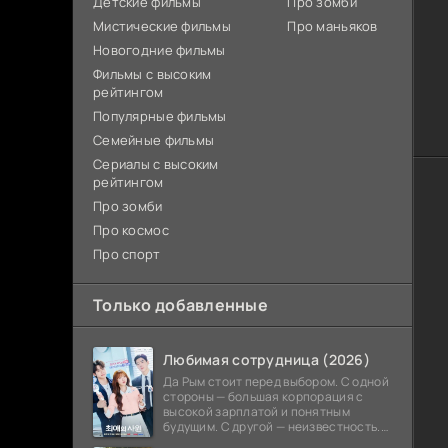
Детские фильмы
Про зомби
Мистические фильмы
Про маньяков
Новогодние фильмы
Фильмы с высоким
рейтингом
Популярные фильмы
Семейные фильмы
Сериалы с высоким
рейтингом
Про зомби
Про космос
Про спорт
Только добавленные
Любимая сотрудница (2026)
Да Рым стоит перед выбором. С одной
стороны — большая корпорация с
высокой зарплатой и понятным
будущим. С другой — неизвестность.
Девушка выбирает неизвестность.