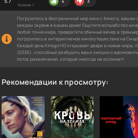
5.7
4
3
Голосов:
7
Погрузитесь в безграничный мир кино с Киного, вашим 
каждом экране в вашем доме! Ощутите волшебство кин
любой точке мира, превратите обычный вечер в премье
погрузитесь в интерактивное кинопутешествие на СмартТВ
Каждый день Kinogo HD открывает двери в новые миры, 
(2026), способный разбудить ваши эмоции и вдохновить
поток развлечений, который никогда не иссякнет!
Рекомендации к просмотру: