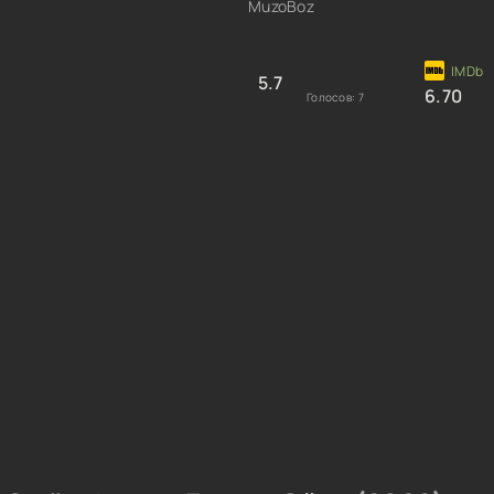
MuzoBoz
5.7
6.70
Голосов:
7