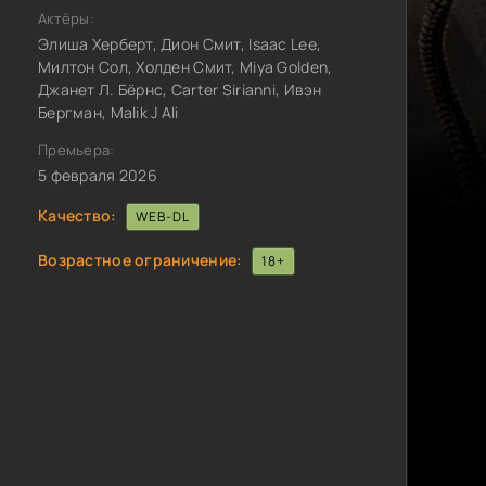
Актёры:
Элиша Херберт, Дион Смит, Isaac Lee,
Милтон Сол, Холден Смит, Miya Golden,
Джанет Л. Бёрнс, Carter Sirianni, Ивэн
Бергман, Malik J Ali
Премьера:
5 февраля 2026
Качество:
WEB-DL
Возрастное ограничение:
18+