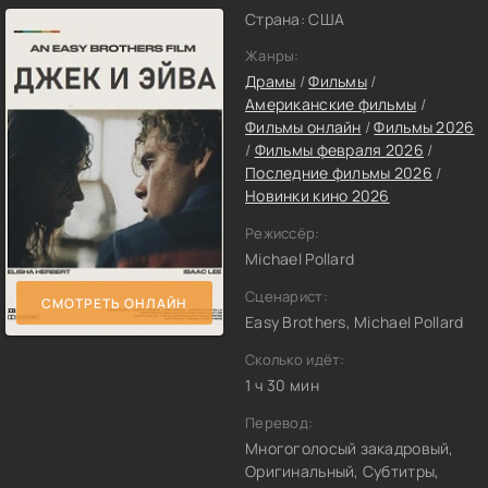
Страна: США
Жанры:
Драмы
/
Фильмы
/
Американские фильмы
/
Фильмы онлайн
/
Фильмы 2026
/
Фильмы февраля 2026
/
Последние фильмы 2026
/
Новинки кино 2026
Режиссёр:
Michael Pollard
Сценарист:
СМОТРЕТЬ ОНЛАЙН
Easy Brothers, Michael Pollard
Сколько идёт:
1 ч 30 мин
Перевод:
Многоголосый закадровый,
Оригинальный, Субтитры,