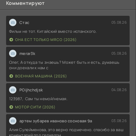
Комментируют
Стас
05.08.26
Фильм не тот. Китайский вместо испанского.
ОНА ЕСТ ТОЛЬКО МЯСО (2026)
merar3k
05.08.26
Олег, А откуда ты знаешь? Может быть и есть, думаешь
они доехали к нам с
ВОЕННАЯ МАШИНА (2026)
POijhchdjsk
04.08.26
123987, Сам ты немой/немая.
МОТОР СИТИ (2026)
артем зубарев иваново сосновая 9а
03.08.26
Алия Сулейменова, это верно подмечено. спасибо за ваш
коментарий под сериалом