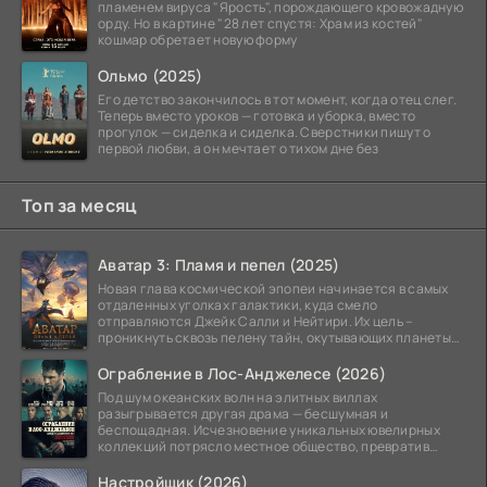
пламенем вируса "Ярость", порождающего кровожадную
орду. Но в картине "28 лет спустя: Храм из костей"
кошмар обретает новую форму
Ольмо (2025)
Его детство закончилось в тот момент, когда отец слег.
Теперь вместо уроков — готовка и уборка, вместо
прогулок — сиделка и сиделка. Сверстники пишут о
первой любви, а он мечтает о тихом дне без
Топ за месяц
Аватар 3: Пламя и пепел (2025)
Новая глава космической эпопеи начинается в самых
отдаленных уголках галактики, куда смело
отправляются Джейк Салли и Нейтири. Их цель –
проникнуть сквозь пелену тайн, окутывающих планеты
системы
Ограбление в Лос-Анджелесе (2026)
Под шум океанских волн на элитных виллах
разыгрывается другая драма — бесшумная и
беспощадная. Исчезновение уникальных ювелирных
коллекций потрясло местное общество, превратив
побережье из курорта в
Настройщик (2026)