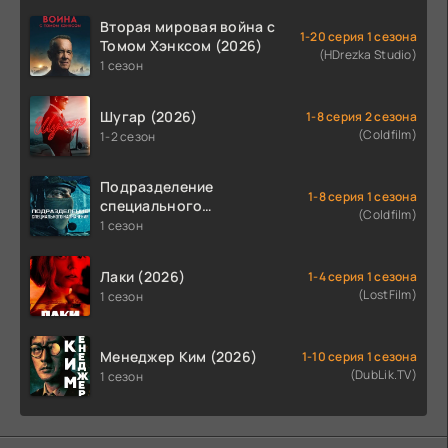
Вторая мировая война с
1-20 серия 1 сезона
Томом Хэнксом (2026)
(HDrezka Studio)
1 сезон
Шугар (2026)
1-8 серия 2 сезона
(Coldfilm)
1-2 сезон
Подразделение
1-8 серия 1 сезона
специального
(Coldfilm)
назначения (2026)
1 сезон
Лаки (2026)
1-4 серия 1 сезона
(LostFilm)
1 сезон
Менеджер Ким (2026)
1-10 серия 1 сезона
(DubLik.TV)
1 сезон