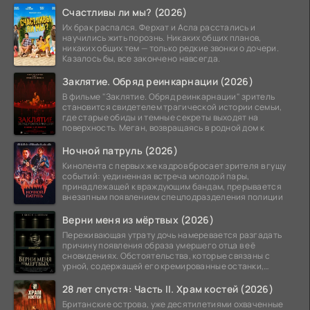
Счастливы ли мы? (2026)
Их брак распался. Ферхат и Асла расстались и
научились жить порознь. Никаких общих планов,
никаких общих тем — только редкие звонки о дочери.
Казалось бы, все закончено навсегда.
Заклятие. Обряд реинкарнации (2026)
В фильме "Заклятие. Обряд реинкарнации" зритель
становится свидетелем трагической истории семьи,
где старые обиды и темные секреты выходят на
поверхность. Меган, возвращаясь в родной дом к
Ночной патруль (2026)
Кинолента с первых же кадров бросает зрителя в гущу
событий: уединенная встреча молодой пары,
принадлежащей к враждующим бандам, прерывается
внезапным появлением спецподразделения полиции
Верни меня из мёртвых (2026)
Переживающая утрату дочь намеревается разгадать
причину появления образа умершего отца в её
сновидениях. Обстоятельства, которые связаны с
урной, содержащей его кремированные останки,
вызывают
28 лет спустя: Часть II. Храм костей (2026)
Британские острова, уже десятилетиями охваченные