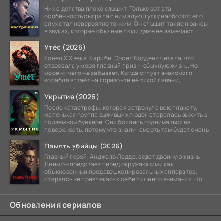
Ник с детства плохо слышит. Только вот эта
особенность сыграла с ним злую шутку наоборот: его
слух стал невероятно тонким. Он слышит такие нюансы
в звуках, которые обычные люди даже не замечают.
Утёс (2026)
Конец XIX века. Карибы. Эрсел Бодден считала, что
отвоевала у моря главный приз — обычную жизнь. Но
море ничего не забывает. Когда силуэт знакомого
корабля встаёт на горизонте её тихой гавани,
Укрытие (2026)
После катастрофы, которая затронула всю планету,
маленькая группа выживших людей старалась выжить в
подземном бункере. Они боялись подниматься на
поверхность, потому что знали: смерть там будет очень
Память убийцы (2026)
Главный герой, Анджело Ледде, ведет двойную жизнь.
Днем он предстает перед окружающими как
обыкновенный продавец копировальных аппаратов,
стараясь не привлекать к себе лишнего внимания. Но
когда
Обновления сериалов