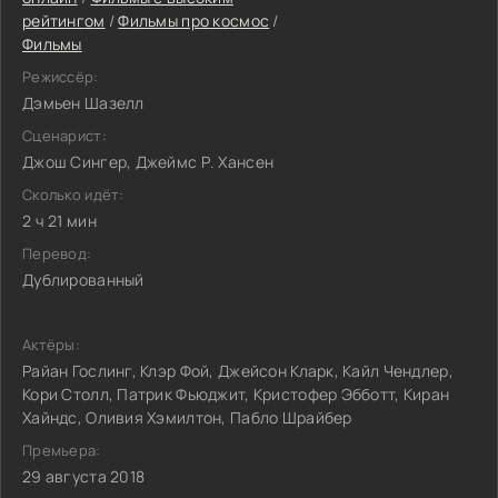
рейтингом
/
Фильмы про космос
/
Фильмы
Режиссёр:
Дэмьен Шазелл
Сценарист:
Джош Сингер, Джеймс Р. Хансен
Сколько идёт:
2 ч 21 мин
Перевод:
Дублированный
Актёры:
Райан Гослинг, Клэр Фой, Джейсон Кларк, Кайл Чендлер,
Кори Столл, Патрик Фьюджит, Кристофер Эбботт, Киран
Хайндс, Оливия Хэмилтон, Пабло Шрайбер
Премьера:
29 августа 2018