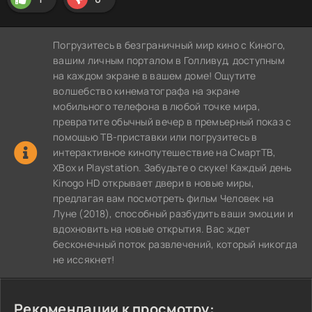
Погрузитесь в безграничный мир кино с Киного,
вашим личным порталом в Голливуд, доступным
на каждом экране в вашем доме! Ощутите
волшебство кинематографа на экране
мобильного телефона в любой точке мира,
превратите обычный вечер в премьерный показ с
помощью ТВ-приставки или погрузитесь в
интерактивное кинопутешествие на СмартТВ,
XBox и Playstation. Забудьте о скуке! Каждый день
Kinogo HD открывает двери в новые миры,
предлагая вам посмотреть фильм Человек на
Луне (2018), способный разбудить ваши эмоции и
вдохновить на новые открытия. Вас ждет
бесконечный поток развлечений, который никогда
не иссякнет!
Рекомендации к просмотру: