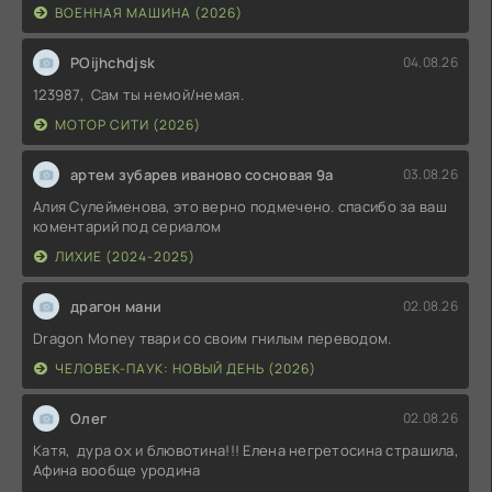
ВОЕННАЯ МАШИНА (2026)
POijhchdjsk
04.08.26
123987, Сам ты немой/немая.
МОТОР СИТИ (2026)
артем зубарев иваново сосновая 9а
03.08.26
Алия Сулейменова, это верно подмечено. спасибо за ваш
коментарий под сериалом
ЛИХИЕ (2024-2025)
драгон мани
02.08.26
Dragon Money твари со своим гнилым переводом.
ЧЕЛОВЕК-ПАУК: НОВЫЙ ДЕНЬ (2026)
Олег
02.08.26
Катя, дура ох и блювотина!!! Елена негретосина страшила,
Афина вообще уродина