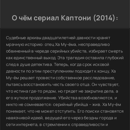
О чём сериал Каптони (2014):
Судебные архивы двадцатилетней давности хранят
мрачную историю: отец Ха Му-ёма, несправедливо
обвиненный в череде серийных убийств, избирает смерть
как единственный выход. Эта трагедия оставила глубокий
след в душе детектива. Теперь, когда срок исковой
давности по этим преступлениям подходит к концу, Ха
Му-ём решает провести собственное расследование,
пытаясь восстановить честь своего отца. Он чувствует,
что истина где-то рядом, но грядет не закрытие дела, а
его жуткое продолжение. Убийства возобновляются, и
никто не сомневается: серийный убийца – жив. Ха Му-ём
понимает, что не может отступить. Его поиски становятся
навязчивой идеей, ведущей его через бездны города и
сети интернета, в стремлении к справедливости и