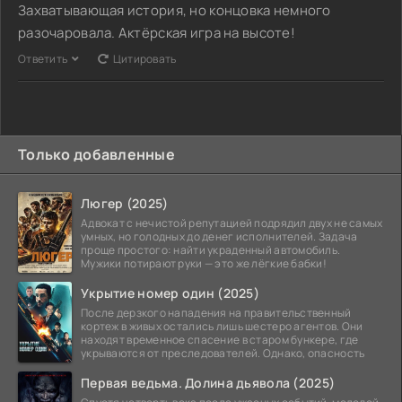
Захватывающая история, но концовка немного
разочаровала. Актёрская игра на высоте!
Ответить
Цитировать
Только добавленные
Люгер (2025)
Адвокат с нечистой репутацией подрядил двух не самых
умных, но голодных до денег исполнителей. Задача
проще простого: найти украденный автомобиль.
Мужики потирают руки — это же лёгкие бабки!
Укрытие номер один (2025)
После дерзкого нападения на правительственный
кортеж в живых остались лишь шестеро агентов. Они
находят временное спасение в старом бункере, где
укрываются от преследователей. Однако, опасность
Первая ведьма. Долина дьявола (2025)