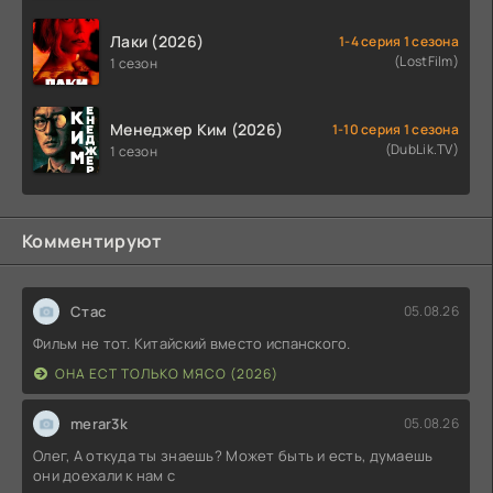
Лаки (2026)
1-4 серия 1 сезона
(LostFilm)
1 сезон
Менеджер Ким (2026)
1-10 серия 1 сезона
(DubLik.TV)
1 сезон
Комментируют
Стас
05.08.26
Фильм не тот. Китайский вместо испанского.
ОНА ЕСТ ТОЛЬКО МЯСО (2026)
merar3k
05.08.26
Олег, А откуда ты знаешь? Может быть и есть, думаешь
они доехали к нам с