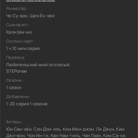
Режиссёр:
Чо Су-вон, Щин Ён-хви
Сценарист:
Квон Ым-ми
Сколько идёт:
1 ч 10 мин серия
Перевод:
Любительский многоголосый,
STEPonee
Сезоны:
1 сезон
Добавлены:
1-20 серия 1 сезона
Актёры:
Юн Сан-хён, Сон Дон-иль, Ким Мин-джон, Ли Джун, Ким
Джи-вон, Чон Ин-ги, Кан Нам-гиль, Чан Гван, Ким Са-хи,