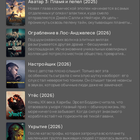
Аватар 3: Пламя и пепел (2025)
Новая глава космической эпопеи начинается в самых
отдаленных уголках галактики, куда смело
отправляются Джейк Салли и Нейтири. Их цель –
проникнуть сквозь пелену тайн, окутывающих планеты
системы
Ограбление в Лос-Анджелесе (2026)
Под шум океанских волн на элитных виллах
разыгрывается другая драма — бесшумная и
беспощадная. Исчезновение уникальных ювелирных
коллекций потрясло местное общество, превратив
побережье из курорта в
Настройщик (2026)
Ник с детства плохо слышит. Только вот эта
особенность сыграла с ним злую шутку наоборот: его
слух стал невероятно тонким. Он слышит такие нюансы
в звуках, которые обычные люди даже не замечают.
Утёс (2026)
Конец XIX века. Карибы. Эрсел Бодден считала, что
отвоевала у моря главный приз — обычную жизнь. Но
море ничего не забывает. Когда силуэт знакомого
корабля встаёт на горизонте её тихой гавани,
Укрытие (2026)
После катастрофы, которая затронула всю планету,
маленькая группа выживших людей старалась выжить в