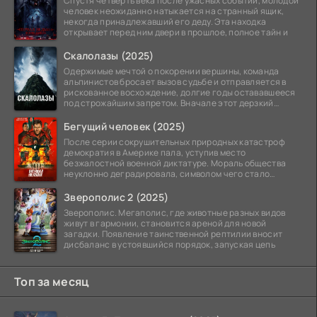
Спустя четверть века после ужасных событий, молодой
человек неожиданно натыкается на странный ящик,
некогда принадлежавший его деду. Эта находка
открывает перед ним двери в прошлое, полное тайн и
Скалолазы (2025)
Одержимые мечтой о покорении вершины, команда
альпинистов бросает вызов судьбе и отправляется в
рискованное восхождение, долгие годы остававшееся
под строжайшим запретом. Вначале этот дерзкий
проект
Бегущий человек (2025)
После серии сокрушительных природных катастроф
демократия в Америке пала, уступив место
безжалостной военной диктатуре. Мораль общества
неуклонно деградировала, символом чего стало
чудовищное шоу
Зверополис 2 (2025)
Зверополис. Мегаполис, где животные разных видов
живут в гармонии, становится ареной для новой
загадки. Появление таинственной рептилии вносит
дисбаланс в устоявшийся порядок, запуская цепь
Топ за месяц