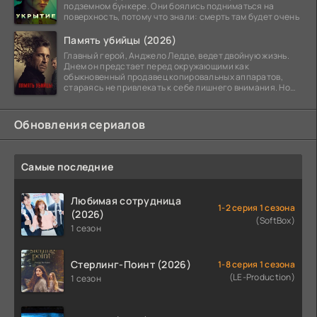
подземном бункере. Они боялись подниматься на
поверхность, потому что знали: смерть там будет очень
Память убийцы (2026)
Главный герой, Анджело Ледде, ведет двойную жизнь.
Днем он предстает перед окружающими как
обыкновенный продавец копировальных аппаратов,
стараясь не привлекать к себе лишнего внимания. Но
когда
Обновления сериалов
Самые последние
Любимая сотрудница
1-2 серия 1 сезона
(2026)
(SoftBox)
1 сезон
Стерлинг-Поинт (2026)
1-8 серия 1 сезона
(LE-Production)
1 сезон