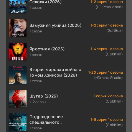
Осколки (2026)
1-2 серия 1 сезона
(LE-Production)
1 сезон
Замужняя убийца (2026)
1-2 серия 1 сезона
(SoftBox)
1 сезон
Яростная (2026)
1-4 серия 1 сезона
(Coldfilm)
1 сезон
Вторая мировая война с
1-20 серия 1 сезона
Томом Хэнксом (2026)
(HDrezka Studio)
1 сезон
Шугар (2026)
1-8 серия 2 сезона
(Coldfilm)
1-2 сезон
Подразделение
1-8 серия 1 сезона
специального
(Coldfilm)
назначения (2026)
1 сезон