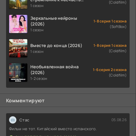
(Coldfilm)
Почти история Америки
1 сезон
(2026)
Зеркальные нейроны
1-8 серия 1 сезона
(2026)
(SoftBox)
1 сезон
Вместе до конца (2026)
1-8 серия 1 сезона
(Coldfilm)
1 сезон
Необъявленная война
1-6 серия 2 сезона
(2026)
(Coldfilm)
1-2 сезон
Комментируют
Стас
05.08.26
Фильм не тот. Китайский вместо испанского.