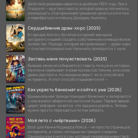
Действие разворачивается в далёком 1925 году. Люси
Гладуэлл — круглая сирота, которой едва исполнилось
семнадцать. Она принимает решение уехать из Англии
и перебраться к опекуну Джорджу Хьютону.
Сердцебиение драм-хорс (2025)
В городке Холли с богатой историей женщина
загорается идеей создать собственное коневодческое
хозяйство. Порода, которая её привлекает, — драм-хорс
— считается редкостью. Начинать приходится с нуля,
Заставь меня почувствовать (2025)
Бывшая жена не собирается ставить точку в их истории.
Мужчина пребывает в коматозном состоянии, а их союз
давно распался. Но женщина верит: есть способ всё
исправить. И этот способ открывается ей —
Как украсть банкомат и сойти с ума (2026)
Криминальная троица похищает банкомат и запирается
с ним в малогабаритной насосной будке. Первое время
царит эйфория: кажется, что задумка удалась. Теперь
нужно просто переждать и потом забрать
Моё лето с «мёртвыми» (2026)
Блог для Кенни Роджерса Ройса — не просто страница в
интернете, а голос, которым он говорит с миром.
Однажды ему снится сон, который переворачивает всё: