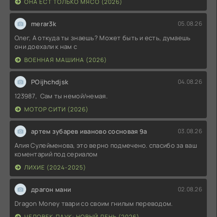
ОНА ЕСТ ТОЛЬКО МЯСО (2026)
merar3k
05.08.26
Олег, А откуда ты знаешь? Может быть и есть, думаешь
они доехали к нам с
ВОЕННАЯ МАШИНА (2026)
POijhchdjsk
04.08.26
123987, Сам ты немой/немая.
МОТОР СИТИ (2026)
артем зубарев иваново сосновая 9а
03.08.26
Алия Сулейменова, это верно подмечено. спасибо за ваш
коментарий под сериалом
ЛИХИЕ (2024-2025)
драгон мани
02.08.26
Dragon Money твари со своим гнилым переводом.
ЧЕЛОВЕК-ПАУК: НОВЫЙ ДЕНЬ (2026)