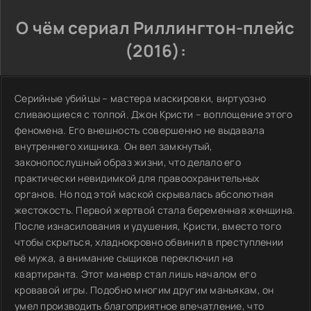
О чём сериал Риллингтон-плейс
(2016):
Серийные убийцы – мастера маскировки, виртуозно
сливающиеся с толпой. Джон Кристи – воплощение этого
феномена. Его внешность совершенно не выдавала
внутреннего хищника. Он вел замкнутый,
законопослушный образ жизни, что делало его
практически невидимкой для правоохранительных
органов. Но под этой маской скрывалась абсолютная
жестокость. Первой жертвой стала беременная женщина.
После изнасилования и удушения, Кристи, вместо того
чтобы скрыться, хладнокровно обвинил в преступлении
её мужа, а внимание сыщиков переключил на
квартиранта. Этот маневр стал лишь началом его
кровавой игры. Подобно многим другим маньякам, он
умел производить благоприятное впечатление, что