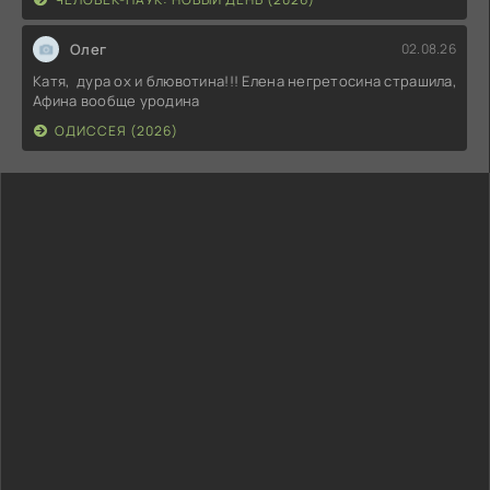
Олег
02.08.26
Катя, дура ох и блювотина!!! Елена негретосина страшила,
Афина вообще уродина
ОДИССЕЯ (2026)