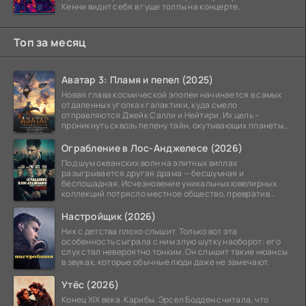
Кенни видит себя в гуще толпы на концерте,
Топ за месяц
Аватар 3: Пламя и пепел (2025)
Новая глава космической эпопеи начинается в самых
отдаленных уголках галактики, куда смело
отправляются Джейк Салли и Нейтири. Их цель –
проникнуть сквозь пелену тайн, окутывающих планеты
системы
Ограбление в Лос-Анджелесе (2026)
Под шум океанских волн на элитных виллах
разыгрывается другая драма — бесшумная и
беспощадная. Исчезновение уникальных ювелирных
коллекций потрясло местное общество, превратив
побережье из курорта в
Настройщик (2026)
Ник с детства плохо слышит. Только вот эта
особенность сыграла с ним злую шутку наоборот: его
слух стал невероятно тонким. Он слышит такие нюансы
в звуках, которые обычные люди даже не замечают.
Утёс (2026)
Конец XIX века. Карибы. Эрсел Бодден считала, что