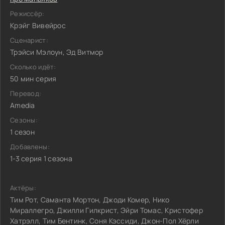
Режиссёр:
Крэйг Вивейрос
Сценарист:
Трэйси Мэлоун, Эд Витмор
Сколько идёт:
50 мин серия
Перевод:
Amedia
Сезоны:
1 сезон
Добавлены:
1-3 серия 1 сезона
Актёры:
Тим Рот, Саманта Мортон, Джоди Комер, Нико
Мираллегро, Джилли Гилкрист, Эйри Томас, Кристофер
Хатрэлл, Тим Бентинк, Соня Кэссиди, Джон-Пол Хёрли