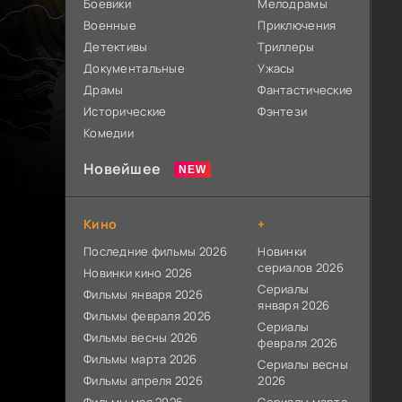
Боевики
Мелодрамы
Военные
Приключения
Детективы
Триллеры
Документальные
Ужасы
Драмы
Фантастические
Исторические
Фэнтези
Комедии
Новейшее
Кино
+
Последние фильмы 2026
Новинки
сериалов 2026
Новинки кино 2026
Сериалы
Фильмы января 2026
января 2026
Фильмы февраля 2026
Сериалы
Фильмы весны 2026
февраля 2026
Фильмы марта 2026
Сериалы весны
Фильмы апреля 2026
2026