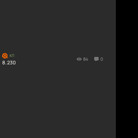
84
0
8.230