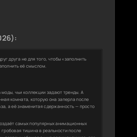
026):
руг друга не для того, чтобы «заполнить
наполнить её смыслом.
моды, чьи коллекции задают тренды. А
енная комната, которую она заперла после
аза, а её знаменитая сдержанность — просто
создаёт самых популярных анимационных
и гробовая тишина в реальности после