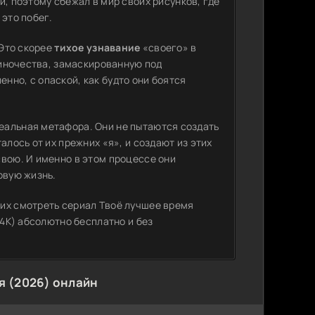
и, поэтому сбежал в мир своих рисунков, где
 это побег.
 Это скорее
тихое узнавание
«своего» в
одиночества, замаскированную под
нно, с опаской, как будто они боятся
еальная метафора. Они не пытаются создать
алось от их прежних «я», и создают из этих
свою. И именно в этом процессе они
овую жизнь.
их смотреть сериал Твоё лучшее время
 4K) абсолютно бесплатно и без
я (2026) онлайн