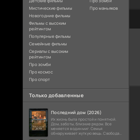
Детские фильмы
Про зомби
Мистические фильмы
Про маньяков
Новогодние фильмы
Фильмы с высоким
рейтингом
Популярные фильмы
Семейные фильмы
Сериалы с высоким
рейтингом
Про зомби
Про космос
Про спорт
Только добавленные
Последний дом (2026)
Их жизнь была простой и понятной.
Дом, заботы, близкие рядом. Все
меняется в один миг. Семья
обнаруживает жуткую вещь. Свобода
закончилась. Выход заблокирован. Не