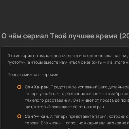
О чём сериал Твоё лучшее время (2
Это история о том, как два очень одиноких человека нашли д
пустоту», а чтобы вместе научиться с ней жить — и в итоге 
Познакомимся с героями:
Сон Ха-ран.
Представьте успешнейшего дизайнера 
теперь узнайте, что её личная жизнь — это заброш
тяжёлого расставания. Она живёт от показа до пок
щит, который защищает её от новых ран.
Сон У-чхан.
А теперь представьте парня, который 
героев. Его жизнь — сплошной карнавал на экране 