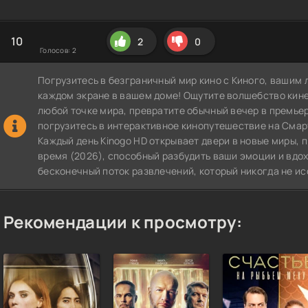
10
2
0
Голосов:
2
Погрузитесь в безграничный мир кино с Киного, вашим 
каждом экране в вашем доме! Ощутите волшебство кин
любой точке мира, превратите обычный вечер в премье
погрузитесь в интерактивное кинопутешествие на СмартТВ
Каждый день Kinogo HD открывает двери в новые миры, 
время (2026), способный разбудить ваши эмоции и вдох
бесконечный поток развлечений, который никогда не ис
Рекомендации к просмотру: