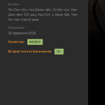
Актёры:
Ли Сон-гён, Чхэ Джон-хёп, Ли Ми-сук, Хан
Джи-хён, О Е-джу, Кан Сог-у, Квон Хёк, Чон
Хэ-гюн, Кан Э-щим
Премьера:
20 февраля 2026
Качество:
WEBRIP
Возрастное ограничение:
18+