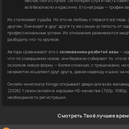
несчастного случая. Он потерял слух и часть памят
всё безопасно и красочно. Его награды — трофеи за
Их сталкивает судьба. Но это не любовь с первого взгляда.
другом. Они видят в друг друге ту же самую усталость от 
профессиональные успехи. Их отношения развиваются медле
разбудить что-то хрупкое.
Авторы сравнивают это с
склеиванием разбитой вазы
— ид
что-то совершенно новое, они бережно собирают то, что ост
осколков новую форму — более сложную, с трещинками, но 
незаметно исцеляют друг друга, давая надежду и шанс на н
Онлайн-кинотеатр Kinogo открывает двери для всех желающ
(2026) 1 сезон онлайн в хорошем HD-качестве (720p, 1080p,
необходимости регистрации.
Смотреть Твоё лучшее врем