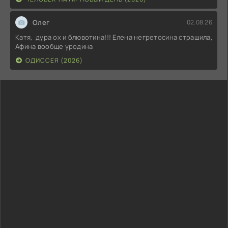
Олег
02.08.26
Катя, дура ох и блювотина!!! Елена негретосина страшила,
Афина вообще уродина
ОДИССЕЯ (2026)