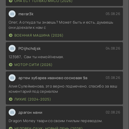
ОНА ЕСТ ТОЛЬКО МЯСО (2026)
merar3k
05.08.26
Олег, А откуда ты знаешь? Может быть и есть, думаешь
они доехали к нам с
ВОЕННАЯ МАШИНА (2026)
POijhchdjsk
04.08.26
123987, Сам ты немой/немая.
МОТОР СИТИ (2026)
артем зубарев иваново сосновая 9а
03.08.26
Алия Сулейменова, это верно подмечено. спасибо за ваш
коментарий под сериалом
ЛИХИЕ (2024-2025)
драгон мани
02.08.26
Dragon Money твари со своим гнилым переводом.
ЧЕЛОВЕК-ПАУК: НОВЫЙ ДЕНЬ (2026)