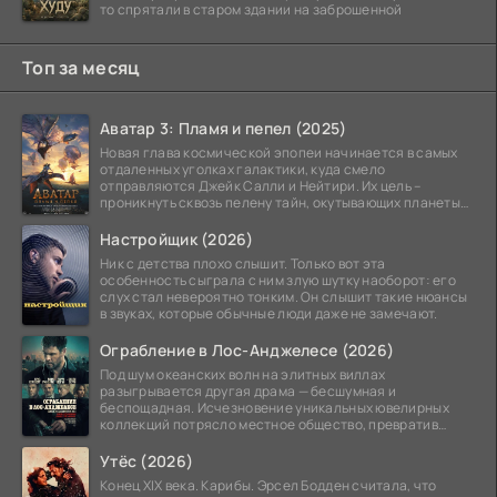
то спрятали в старом здании на заброшенной
Топ за месяц
Аватар 3: Пламя и пепел (2025)
Новая глава космической эпопеи начинается в самых
отдаленных уголках галактики, куда смело
отправляются Джейк Салли и Нейтири. Их цель –
проникнуть сквозь пелену тайн, окутывающих планеты
системы
Настройщик (2026)
Ник с детства плохо слышит. Только вот эта
особенность сыграла с ним злую шутку наоборот: его
слух стал невероятно тонким. Он слышит такие нюансы
в звуках, которые обычные люди даже не замечают.
Ограбление в Лос-Анджелесе (2026)
Под шум океанских волн на элитных виллах
разыгрывается другая драма — бесшумная и
беспощадная. Исчезновение уникальных ювелирных
коллекций потрясло местное общество, превратив
побережье из курорта в
Утёс (2026)
Конец XIX века. Карибы. Эрсел Бодден считала, что