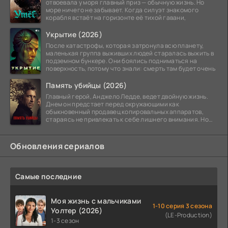
отвоевала у моря главный приз — обычную жизнь. Но
море ничего не забывает. Когда силуэт знакомого
корабля встаёт на горизонте её тихой гавани,
Укрытие (2026)
После катастрофы, которая затронула всю планету,
маленькая группа выживших людей старалась выжить в
подземном бункере. Они боялись подниматься на
поверхность, потому что знали: смерть там будет очень
Память убийцы (2026)
Главный герой, Анджело Ледде, ведет двойную жизнь.
Днем он предстает перед окружающими как
обыкновенный продавец копировальных аппаратов,
стараясь не привлекать к себе лишнего внимания. Но
когда
Обновления сериалов
Самые последние
Моя жизнь с мальчиками
1-10 серия 3 сезона
Уолтер (2026)
(LE-Production)
1-3 сезон