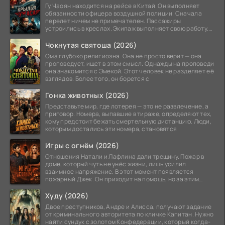
Гу Чаоян находится на рейсе в Китай. Он выполняет
обязанности офицера воздушной полиции. Сначала
перелет ничем не примечателен. Пассажиры
устроились в креслах. Экипаж выполняет свою работу.
Лайнер
Чокнутая святоша (2026)
Ома глубоко религиозна. Она не просто верит — она
проповедует, ищет в этом смысл. Однажды на проповеди
она знакомится с Эмекой. Этот человек не разделяет её
взглядов. Более того, он борется с
Гонка животных (2026)
Представьте мир, где лотерея — это не развлечение, а
приговор. Номера, выпавшие в тираже, определяют тех,
кому предстоит бежать смертельную дистанцию. Люди,
которым достались эти номера, становятся
Игры с огнём (2026)
Отношения Натали и Лафлина дали трещину. Пожар в
доме, который чуть не унёс жизни, лишь усилил
взаимное напряжение. В этот момент появляется
пожарный Джек. Он приходит на помощь, но за этим
стоит его
Худу (2026)
Двое преступников, Андре и Алисса, получают задание
от криминального авторитета по кличке Капитан. Нужно
найти сундук с золотом Конфедерации, который когда-