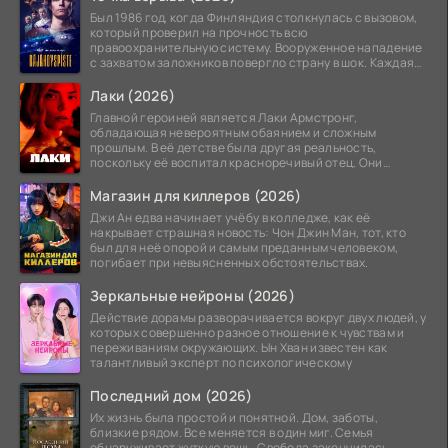
Был 1986 год, когда Финляндия столкнулась с вызовом,
который проверил на прочность всю
правоохранительную систему. Вооруженное нападение
с захватом заложников повергло страну в шок. Каждая
минута той
Лаки (2026)
Главной героиней является Лаки Армстронг,
обладающая невероятным обаянием и сложным
прошлым. В её детстве была другая реальность,
поскольку её воспитал красноречивый отец. Они
постоянно перемещались,
Магазин для киллеров (2026)
Джи Ан едва начинает учёбу в колледже, как её
накрывает страшная новость: Чон Джин Ман, тот, кто
был для неё опорой и самым преданным человеком,
погибает при невыясненных обстоятельствах.
Зеркальные нейроны (2026)
Действие дорамы разворачивается вокруг двух людей, у
которых совершенно разное отношение к чувствам и
переживаниям окружающих. Ын Хван известен как
талантливый эксперт по психологическому
Последний дом (2026)
Их жизнь была простой и понятной. Дом, заботы,
близкие рядом. Все меняется в один миг. Семья
обнаруживает жуткую вещь. Свобода закончилась.