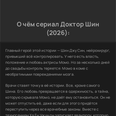
О чём сериал Доктор Шин
(2026):
Главный герой этой истории — Шин Джу Син, нейрохирург,
привыкший всё контролировать. У него есть власть,
положение и любовь актрисы Момо. Но за несколько дней
до свадьбы контроль теряется: Момо в коме с
необратимыми повреждениями мозга.
Врачи ставят точку в её истории. Все, кроме самого
Шина. Его любовь превращается в одержимость, а тайна,
которую скрывала Момо, не даёт ему остановиться. Он не
может отпустить её, даже если для этого придётся
переступить через все врачебные законы. Вместе с
техногением Ха Ен Чжун он запускает авантюру, которую