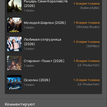
Рыцарь Семи Королевств
1-6 серия 1 сезона
(2026)
(Кубик в Кубе)
1 сезон
Молодой Шерлок (2026)
1-8 серия 1 сезона
(HDrezka Studio)
1 сезон
Любимая сотрудница
1-2 серия 1 сезона
(2026)
(SoftBox)
1 сезон
Стерлинг-Поинт (2026)
1-8 серия 1 сезона
(LE-Production)
1 сезон
Осколки (2026)
1-2 серия 1 сезона
(LE-Production)
1 сезон
Комментируют