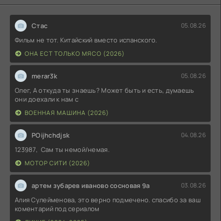
Стас
05.08.26
Фильм не тот. Китайский вместо испанского.
ОНА ЕСТ ТОЛЬКО МЯСО (2026)
merar3k
05.08.26
Олег, А откуда ты знаешь? Может быть и есть, думаешь
они доехали к нам с
ВОЕННАЯ МАШИНА (2026)
POijhchdjsk
04.08.26
123987, Сам ты немой/немая.
МОТОР СИТИ (2026)
артем зубарев иваново сосновая 9а
03.08.26
Алия Сулейменова, это верно подмечено. спасибо за ваш
коментарий под сериалом