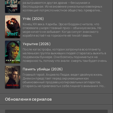
разыгрывается другая драма — бесшумная и
беспощадная. Исчезновение уникальных ювелирных
коллекций потрясло местное общество, превратив
побережье из курорта в
Утёс (2026)
Конец XIX века. Карибы. Эрсел Бодден считала, что
отвоевала у моря главный приз — обычную жизнь. Но
море ничего не забывает. Когда силуэт знакомого
корабля встаёт на горизонте её тихой гавани,
Укрытие (2026)
После катастрофы, которая затронула всю планету,
маленькая группа выживших людей старалась выжить в
подземном бункере. Они боялись подниматься на
поверхность, потому что знали: смерть там будет очень
Память убийцы (2026)
Главный герой, Анджело Ледде, ведет двойную жизнь.
Днем он предстает перед окружающими как
обыкновенный продавец копировальных аппаратов,
стараясь не привлекать к себе лишнего внимания. Но
когда
Обновления сериалов