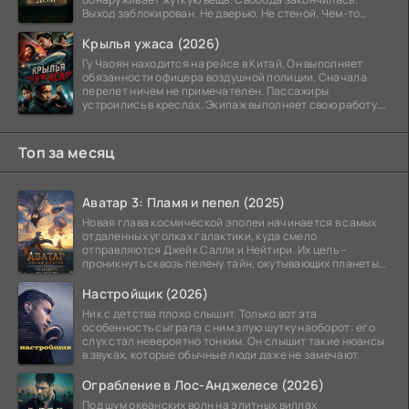
Выход заблокирован. Не дверью. Не стеной. Чем-то
невидимым.
Крылья ужаса (2026)
Гу Чаоян находится на рейсе в Китай. Он выполняет
обязанности офицера воздушной полиции. Сначала
перелет ничем не примечателен. Пассажиры
устроились в креслах. Экипаж выполняет свою работу.
Лайнер
Топ за месяц
Аватар 3: Пламя и пепел (2025)
Новая глава космической эпопеи начинается в самых
отдаленных уголках галактики, куда смело
отправляются Джейк Салли и Нейтири. Их цель –
проникнуть сквозь пелену тайн, окутывающих планеты
системы
Настройщик (2026)
Ник с детства плохо слышит. Только вот эта
особенность сыграла с ним злую шутку наоборот: его
слух стал невероятно тонким. Он слышит такие нюансы
в звуках, которые обычные люди даже не замечают.
Ограбление в Лос-Анджелесе (2026)
Под шум океанских волн на элитных виллах