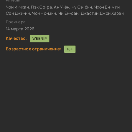
Актёры:
Чон И-чхан, Пэк Со-ра, Ан У-ён, Чу Сэ-бин, Чхон Ён-мин,
Сон Джи-ин, Чон Но-мин, Чи Ён-сан, Джастин Джон Харви
Премьера:
14 марта 2026
Качество:
WEBRIP
Возрастное ограничение:
18+