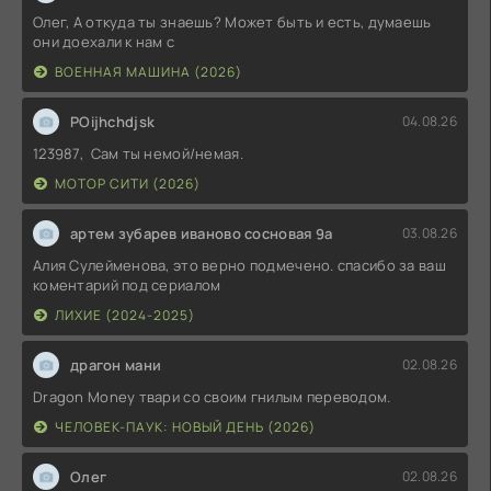
Олег, А откуда ты знаешь? Может быть и есть, думаешь
они доехали к нам с
ВОЕННАЯ МАШИНА (2026)
POijhchdjsk
04.08.26
123987, Сам ты немой/немая.
МОТОР СИТИ (2026)
артем зубарев иваново сосновая 9а
03.08.26
Алия Сулейменова, это верно подмечено. спасибо за ваш
коментарий под сериалом
ЛИХИЕ (2024-2025)
драгон мани
02.08.26
Dragon Money твари со своим гнилым переводом.
ЧЕЛОВЕК-ПАУК: НОВЫЙ ДЕНЬ (2026)
Олег
02.08.26