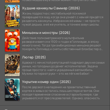
прощение
Худшие каникулы Саммер (2026)
Жизнь подростка с нестабильной психикой
превращается в ад, когда она узнаёт, с кем ей придётся
разделить каникулы. Избранник её мамы — не просто
чужой дядька, а её же учитель, а точнее завуч школы.
Миньоны и монстры (2026)
Действие полнометражного мультфильма
разворачивается в 1920-х годах в Голливуде, в эпоху
немого кино. Тогда три амбициозных миньона решают
покорить Голливуд и снять собственный блокбастер о
монстрах.
Люгер (2025)
Адвокат с нечистой репутацией подрядил двух не самых
умных, но голодных до денег исполнителей. Задача
проще простого: найти украденный автомобиль.
Мужики потирают руки — это же лёгкие бабки!
Укрытие номер один (2025)
После дерзкого нападения на правительственный
кортеж в живых остались лишь шестеро агентов. Они
находят временное спасение в старом бункере, где
укрываются от преследователей. Однако, опасность