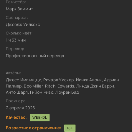
Режиссёр:
Марк Заммит
Сценарист:
Джордж Уилкокс
Сколько идёт:
1 ч 33 мин
Перевод:
Профессиональный перевод
Актёры:
Джесс Импьяцци, Ричард Уискер, Йинка Авони, Адриан
Палмер, Boo Miller, Ritchi Edwards, Линда Джин Барри,
Анто Шарп, Гийом Риво, Лоурен Бад
Премьера:
2 апреля 2026
Качество:
WEB-DL
Возрастное ограничение:
18+