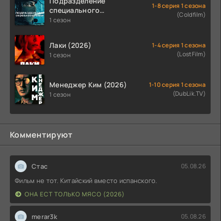
Подразделение
1-8 серия 1 сезона
специального
(Coldfilm)
назначения (2026)
1 сезон
Лаки (2026)
1-4 серия 1 сезона
(LostFilm)
1 сезон
Менеджер Ким (2026)
1-10 серия 1 сезона
(DubLik.TV)
1 сезон
Комментируют
Стас
05.08.26
Фильм не тот. Китайский вместо испанского.
ОНА ЕСТ ТОЛЬКО МЯСО (2026)
merar3k
05.08.26