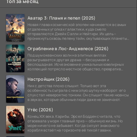
Топ за месяц
Аватар 3: Пламя и пепел (2025)
Новая глава космической эпопеи начинается в самых
отдаленных уголках галактики, куда смело
отправляются Джейк Салли и Нейтири. Их цель –
проникнуть сквозь пелену тайн, окутывающих планеты
системы
Ограбление в Лос-Анджелесе (2026)
Под шум океанских волн на элитных виллах
разыгрывается другая драма — бесшумная и
беспощадная. Исчезновение уникальных ювелирных
коллекций потрясло местное общество, превратив
побережье из курорта в
Настройщик (2026)
Ник с детства плохо слышит. Только вот эта
особенность сыграла с ним злую шутку наоборот: его
слух стал невероятно тонким. Он слышит такие нюансы
в звуках, которые обычные люди даже не замечают.
Утёс (2026)
Конец XIX века. Карибы. Эрсел Бодден считала, что
отвоевала у моря главный приз — обычную жизнь. Но
море ничего не забывает. Когда силуэт знакомого
корабля встаёт на горизонте её тихой гавани,