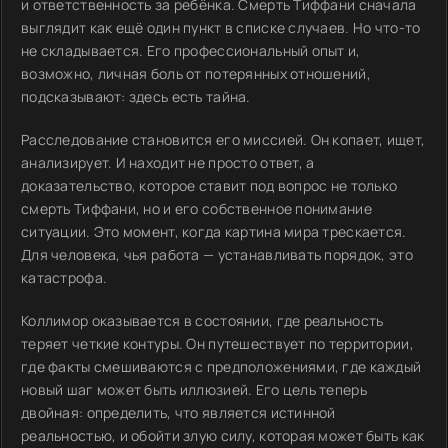
и ответственность за ребёнка. Смерть Тиффани сначала
выглядит как ещё один пункт в списке случаев. Но что-то
не складывается. Его профессиональный опыт и,
возможно, личная боль от потерянных отношений,
подсказывают: здесь есть тайна.
Расследование становится его миссией. Он копает, ищет,
анализирует. И находит не просто ответ, а
доказательство, которое ставит под вопрос не только
смерть Тиффани, но и его собственное понимание
ситуации. Это момент, когда картина мира трескается.
Для человека, чья работа — устанавливать порядок, это
катастрофа.
Коллимор оказывается в состоянии, где реальность
теряет четкие контуры. Он путешествует по территории,
где факты смешиваются с предположениями, где каждый
новый шаг может быть иллюзией. Его цель теперь
двойная: определить, что является истинной
реальностью, и обойти злую силу, которая может быть как