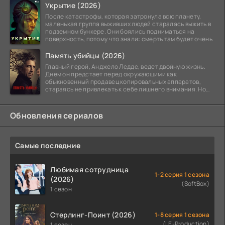
Укрытие (2026)
После катастрофы, которая затронула всю планету,
маленькая группа выживших людей старалась выжить в
подземном бункере. Они боялись подниматься на
поверхность, потому что знали: смерть там будет очень
Память убийцы (2026)
Главный герой, Анджело Ледде, ведет двойную жизнь.
Днем он предстает перед окружающими как
обыкновенный продавец копировальных аппаратов,
стараясь не привлекать к себе лишнего внимания. Но
когда
Обновления сериалов
Самые последние
Любимая сотрудница
1-2 серия 1 сезона
(2026)
(SoftBox)
1 сезон
Стерлинг-Поинт (2026)
1-8 серия 1 сезона
(LE-Production)
1 сезон