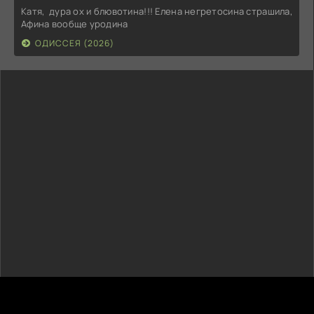
Катя, дура ох и блювотина!!! Елена негретосина страшила,
Афина вообще уродина
ОДИССЕЯ (2026)