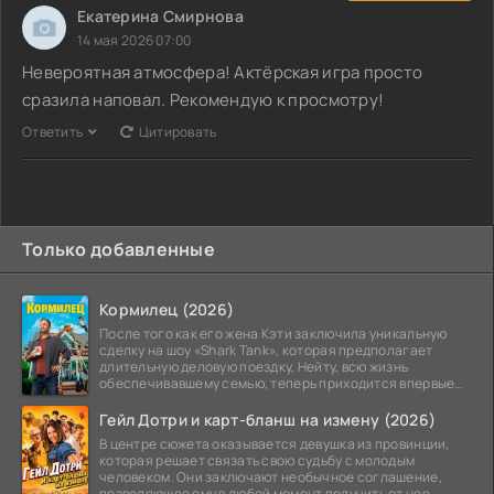
Екатерина Смирнова
14 мая 2026 07:00
Невероятная атмосфера! Актёрская игра просто
сразила наповал. Рекомендую к просмотру!
Ответить
Цитировать
Только добавленные
Кормилец (2026)
После того как его жена Кэти заключила уникальную
сделку на шоу «Shark Tank», которая предполагает
длительную деловую поездку, Нейту, всю жизнь
обеспечивавшему семью, теперь приходится впервые
стать
Гейл Дотри и карт-бланш на измену (2026)
В центре сюжета оказывается девушка из провинции,
которая решает связать свою судьбу с молодым
человеком. Они заключают необычное соглашение,
позволяющее ему в любой момент получить от нее