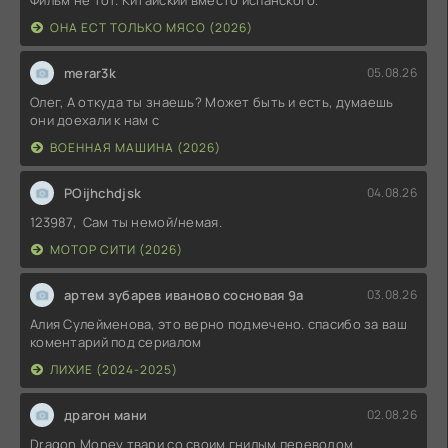
ОНА ЕСТ ТОЛЬКО МЯСО (2026)
merar3k
05.08.26
Олег, А откуда ты знаешь? Может быть и есть, думаешь
они доехали к нам с
ВОЕННАЯ МАШИНА (2026)
POijhchdjsk
04.08.26
123987, Сам ты немой/немая.
МОТОР СИТИ (2026)
артем зубарев иваново сосновая 9а
03.08.26
Алия Сулейменова, это верно подмечено. спасибо за ваш
коментарий под сериалом
ЛИХИЕ (2024-2025)
драгон мани
02.08.26
Dragon Money твари со своим гнилым переводом.