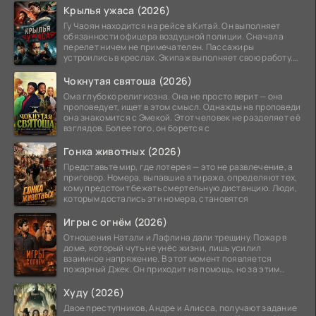
Крылья ужаса (2026)
Гу Чаоян находится на рейсе в Китай. Он выполняет
обязанности офицера воздушной полиции. Сначала
перелет ничем не примечателен. Пассажиры
устроились в креслах. Экипаж выполняет свою работу.
Лайнер
Чокнутая святоша (2026)
Ома глубоко религиозна. Она не просто верит — она
проповедует, ищет в этом смысл. Однажды на проповеди
она знакомится с Эмекой. Этот человек не разделяет её
взглядов. Более того, он борется с
Гонка животных (2026)
Представьте мир, где лотерея — это не развлечение, а
приговор. Номера, выпавшие в тираже, определяют тех,
кому предстоит бежать смертельную дистанцию. Люди,
которым достались эти номера, становятся
Игры с огнём (2026)
Отношения Натали и Лафлина дали трещину. Пожар в
доме, который чуть не унёс жизни, лишь усилил
взаимное напряжение. В этот момент появляется
пожарный Джек. Он приходит на помощь, но за этим
стоит его
Худу (2026)
Двое преступников, Андре и Алисса, получают задание