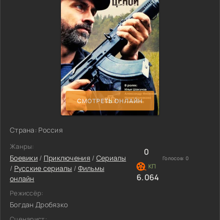
СМОТРЕТЬ ОНЛАЙН
Страна: Россия
Жанры:
0
Боевики
/
Приключения
/
Сериалы
Голосов:
0
/
Русские сериалы
/
Фильмы
6.064
онлайн
Режиссёр:
Богдан Дробязко
Сценарист: