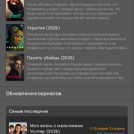
Конец XIX века. Карибы. Эрсел Бодден считала, что
отвоевала у моря главный приз — обычную жизнь. Но
море ничего не забывает. Когда силуэт знакомого
корабля встаёт на горизонте её тихой гавани,
Укрытие (2026)
После катастрофы, которая затронула всю планету,
маленькая группа выживших людей старалась выжить в
подземном бункере. Они боялись подниматься на
поверхность, потому что знали: смерть там будет очень
Память убийцы (2026)
Главный герой, Анджело Ледде, ведет двойную жизнь.
Днем он предстает перед окружающими как
обыкновенный продавец копировальных аппаратов,
стараясь не привлекать к себе лишнего внимания. Но
когда
Обновления сериалов
Самые последние
Моя жизнь с мальчиками
1-10 серия 3 сезона
Уолтер (2026)
(LE-Production)