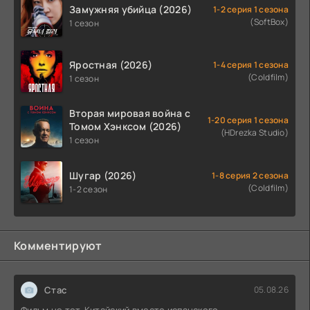
Замужняя убийца (2026)
1-2 серия 1 сезона
(SoftBox)
1 сезон
Яростная (2026)
1-4 серия 1 сезона
(Coldfilm)
1 сезон
Вторая мировая война с
1-20 серия 1 сезона
Томом Хэнксом (2026)
(HDrezka Studio)
1 сезон
Шугар (2026)
1-8 серия 2 сезона
(Coldfilm)
1-2 сезон
Комментируют
Стас
05.08.26
Фильм не тот. Китайский вместо испанского.