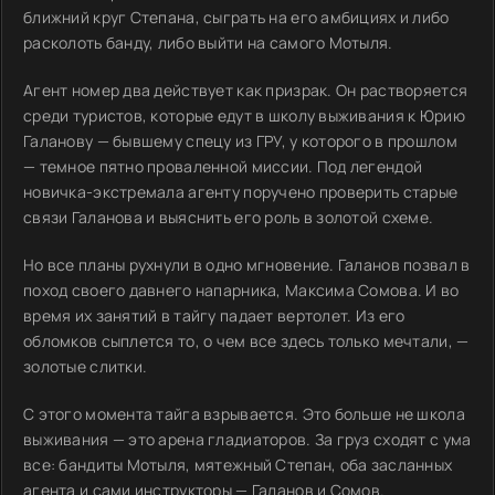
ближний круг Степана, сыграть на его амбициях и либо
расколоть банду, либо выйти на самого Мотыля.
Агент номер два действует как призрак. Он растворяется
среди туристов, которые едут в школу выживания к Юрию
Галанову — бывшему спецу из ГРУ, у которого в прошлом
— темное пятно проваленной миссии. Под легендой
новичка-экстремала агенту поручено проверить старые
связи Галанова и выяснить его роль в золотой схеме.
Но все планы рухнули в одно мгновение. Галанов позвал в
поход своего давнего напарника, Максима Сомова. И во
время их занятий в тайгу падает вертолет. Из его
обломков сыплется то, о чем все здесь только мечтали, —
золотые слитки.
С этого момента тайга взрывается. Это больше не школа
выживания — это арена гладиаторов. За груз сходят с ума
все: бандиты Мотыля, мятежный Степан, оба засланных
агента и сами инструкторы — Галанов и Сомов.