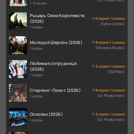
1-3 сезон
Рыцарь Семи Королевств
1-6 серия 1 сезона
(2026)
(Кубик в Кубе)
1 сезон
Молодой Шерлок (2026)
1-8 серия 1 сезона
(HDrezka Studio)
1 сезон
Любимая сотрудница
1-2 серия 1 сезона
(2026)
(SoftBox)
1 сезон
Стерлинг-Поинт (2026)
1-8 серия 1 сезона
(LE-Production)
1 сезон
Осколки (2026)
1-2 серия 1 сезона
(LE-Production)
1 сезон