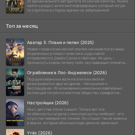
от криминального авторитета по кличке Капитан. Нужно
найти сундук с золотом Конфедерации, который когда-
то спрятали в старом здании на заброшенной
Топ за месяц
Аватар 3: Пламя и пепел (2025)
Новая глава космической эпопеи начинается в самых
отдаленных уголках галактики, куда смело
отправляются Джейк Салли и Нейтири. Их цель –
проникнуть сквозь пелену тайн, окутывающих планеты
системы
Ограбление в Лос-Анджелесе (2026)
Под шум океанских волн на элитных виллах
разыгрывается другая драма — бесшумная и
беспощадная. Исчезновение уникальных ювелирных
коллекций потрясло местное общество, превратив
побережье из курорта в
Настройщик (2026)
Ник с детства плохо слышит. Только вот эта
особенность сыграла с ним злую шутку наоборот: его
слух стал невероятно тонким. Он слышит такие нюансы
в звуках, которые обычные люди даже не замечают.
Утёс (2026)