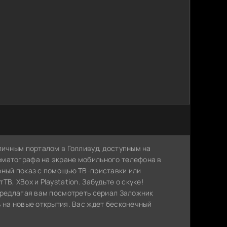
личным порталом в Голливуд, доступным на
ематографа на экране мобильного телефона в
рный показ с помощью ТВ-приставки или
, XBox и Playstation. Забудьте о скуке!
 предлагая вам посмотреть сериал Заложник
 на новые открытия. Вас ждет бесконечный