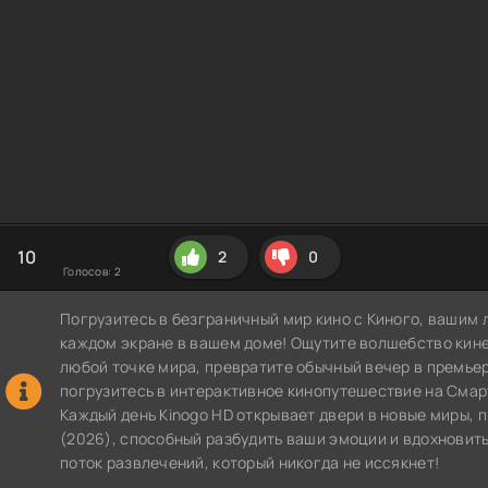
10
2
0
Голосов:
2
Погрузитесь в безграничный мир кино с Киного, вашим 
каждом экране в вашем доме! Ощутите волшебство кин
любой точке мира, превратите обычный вечер в премье
погрузитесь в интерактивное кинопутешествие на СмартТВ
Каждый день Kinogo HD открывает двери в новые миры,
(2026), способный разбудить ваши эмоции и вдохновить
поток развлечений, который никогда не иссякнет!