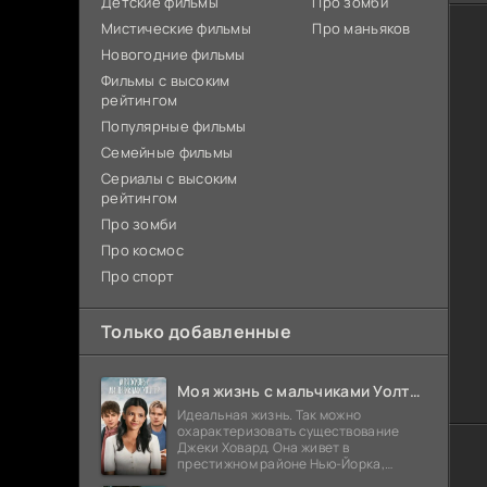
Детские фильмы
Про зомби
Мистические фильмы
Про маньяков
Новогодние фильмы
Фильмы с высоким
рейтингом
Популярные фильмы
Семейные фильмы
Сериалы с высоким
рейтингом
Про зомби
Про космос
Про спорт
Только добавленные
Моя жизнь с мальчиками Уолтер (2026)
Идеальная жизнь. Так можно
охарактеризовать существование
Джеки Ховард. Она живет в
престижном районе Нью-Йорка,
учится на отлично и выглядит