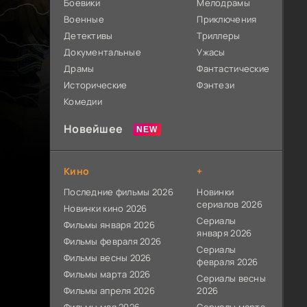
Боевики
Мелодрамы
Военные
Приключения
Детективы
Триллеры
Документальные
Ужасы
Драмы
Фантастические
Исторические
Фэнтези
Комедии
Новейшее
Кино
+
Последние фильмы 2026
Новинки
сериалов 2026
Новинки кино 2026
Сериалы
Фильмы января 2026
января 2026
Фильмы февраля 2026
Сериалы
Фильмы весны 2026
февраля 2026
Фильмы марта 2026
Сериалы весны
Фильмы апреля 2026
2026