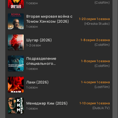
(Coldfilm)
1 сезон
Вторая мировая война с
1-20 серия 1 сезона
Томом Хэнксом (2026)
(HDrezka Studio)
1 сезон
Шугар (2026)
1-8 серия 2 сезона
(Coldfilm)
1-2 сезон
Подразделение
1-8 серия 1 сезона
специального
(Coldfilm)
назначения (2026)
1 сезон
Лаки (2026)
1-4 серия 1 сезона
(LostFilm)
1 сезон
Менеджер Ким (2026)
1-10 серия 1 сезона
(DubLik.TV)
1 сезон