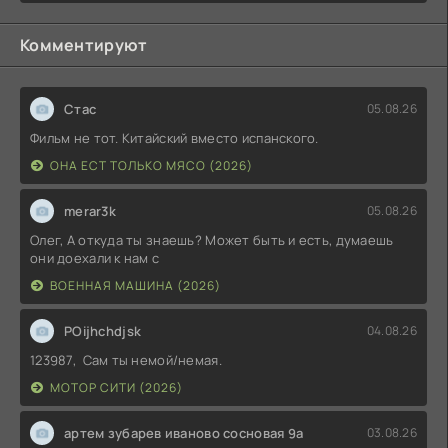
Комментируют
Стас
05.08.26
Фильм не тот. Китайский вместо испанского.
ОНА ЕСТ ТОЛЬКО МЯСО (2026)
merar3k
05.08.26
Олег, А откуда ты знаешь? Может быть и есть, думаешь
они доехали к нам с
ВОЕННАЯ МАШИНА (2026)
POijhchdjsk
04.08.26
123987, Сам ты немой/немая.
МОТОР СИТИ (2026)
артем зубарев иваново сосновая 9а
03.08.26