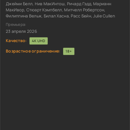
Джейми Белл, Нив МакИнтош, Ричард Гэдд, Марианн
МакИвор, Стюарт Кэмпбелл, Митчелл Робертсон,
Филиппина Вельж, Билал Хасна, Расс Бейн, Julie Cullen
Премьера:
23 апреля 2026
Качество:
4K UHD
Возрастное ограничение:
18+