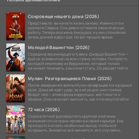
Сокровище нашего дома (2026)
Представьте: вы начали жизнь заново. Именно это и
сделала Сварна. Она давно оставила свою опасную
работу. Теперь она жена Анирудха, и у них спокойная
жизнь длиной в два года. Но вот пришло время
Молодой Вашингтон (2026)
Середина восемнадцатого века. Джордж Вашингтон —
ещё не знаменитый на всю страну человек. Он просто
молодой землемер из Вирджинии, который только
начинает понимать, кем хочет стать. Он решает пойти
Мулан: Разгорающееся Пламя (2026)
После завершения войны Мулан возвращается в родные
края. Дома её ждёт удар: вся её родня уничтожена.
Вокруг неё — атмосфера коррупции, жестокости и
обмана. Она начинает выяснять, как и почему погибли
72 часа (2026)
Сорокалетний руководитель крупной компании
оказывается на грани провала в своей карьере. Ему
приходится искать необычный выход, чтобы всё
исправить. Внезапно всё меняется: его случайно
добавляют в