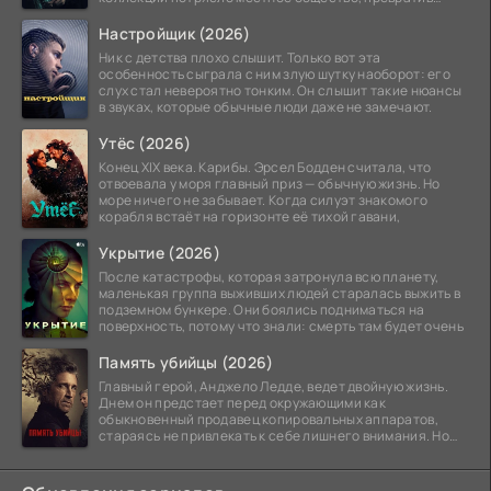
побережье из курорта в
Настройщик (2026)
Ник с детства плохо слышит. Только вот эта
особенность сыграла с ним злую шутку наоборот: его
слух стал невероятно тонким. Он слышит такие нюансы
в звуках, которые обычные люди даже не замечают.
Утёс (2026)
Конец XIX века. Карибы. Эрсел Бодден считала, что
отвоевала у моря главный приз — обычную жизнь. Но
море ничего не забывает. Когда силуэт знакомого
корабля встаёт на горизонте её тихой гавани,
Укрытие (2026)
После катастрофы, которая затронула всю планету,
маленькая группа выживших людей старалась выжить в
подземном бункере. Они боялись подниматься на
поверхность, потому что знали: смерть там будет очень
Память убийцы (2026)
Главный герой, Анджело Ледде, ведет двойную жизнь.
Днем он предстает перед окружающими как
обыкновенный продавец копировальных аппаратов,
стараясь не привлекать к себе лишнего внимания. Но
когда