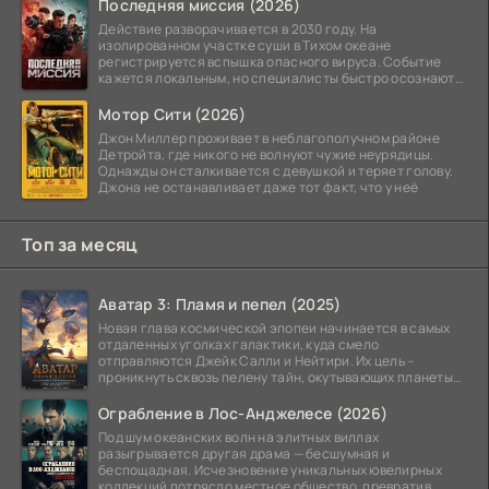
Последняя миссия (2026)
Действие разворачивается в 2030 году. На
изолированном участке суши в Тихом океане
регистрируется вспышка опасного вируса. Событие
кажется локальным, но специалисты быстро осознают:
как только
Мотор Сити (2026)
Джон Миллер проживает в неблагополучном районе
Детройта, где никого не волнуют чужие неурядицы.
Однажды он сталкивается с девушкой и теряет голову.
Джона не останавливает даже тот факт, что у неё
Топ за месяц
Аватар 3: Пламя и пепел (2025)
Новая глава космической эпопеи начинается в самых
отдаленных уголках галактики, куда смело
отправляются Джейк Салли и Нейтири. Их цель –
проникнуть сквозь пелену тайн, окутывающих планеты
системы
Ограбление в Лос-Анджелесе (2026)
Под шум океанских волн на элитных виллах
разыгрывается другая драма — бесшумная и
беспощадная. Исчезновение уникальных ювелирных
коллекций потрясло местное общество, превратив