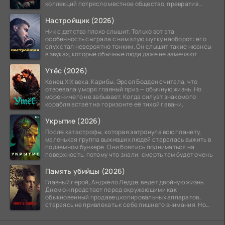
коллекций потрясло местное общество, превратив
побережье из курорта в
Настройщик (2026)
Ник с детства плохо слышит. Только вот эта
особенность сыграла с ним злую шутку наоборот: его
слух стал невероятно тонким. Он слышит такие нюансы
в звуках, которые обычные люди даже не замечают.
Утёс (2026)
Конец XIX века. Карибы. Эрсел Бодден считала, что
отвоевала у моря главный приз — обычную жизнь. Но
море ничего не забывает. Когда силуэт знакомого
корабля встаёт на горизонте её тихой гавани,
Укрытие (2026)
После катастрофы, которая затронула всю планету,
маленькая группа выживших людей старалась выжить в
подземном бункере. Они боялись подниматься на
поверхность, потому что знали: смерть там будет очень
Память убийцы (2026)
Главный герой, Анджело Ледде, ведет двойную жизнь.
Днем он предстает перед окружающими как
обыкновенный продавец копировальных аппаратов,
стараясь не привлекать к себе лишнего внимания. Но
когда