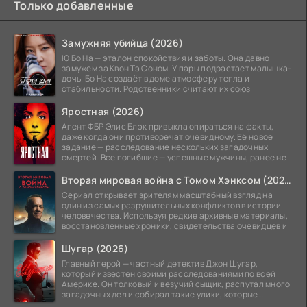
Только добавленные
Замужняя убийца (2026)
Ю Бо На — эталон спокойствия и заботы. Она давно
замужем за Квон Тэ Соном. У пары подрастает малышка-
дочь. Бо На создаёт в доме атмосферу тепла и
стабильности. Родственники считают их союз
Яростная (2026)
Агент ФБР Элис Блэк привыкла опираться на факты,
даже когда они противоречат очевидному. Её новое
задание — расследование нескольких загадочных
смертей. Все погибшие — успешные мужчины, ранее не
Вторая мировая война с Томом Хэнксом (2026)
Сериал открывает зрителям масштабный взгляд на
один из самых разрушительных конфликтов в истории
человечества. Используя редкие архивные материалы,
восстановленные хроники, свидетельства очевидцев и
Шугар (2026)
Главный герой — частный детектив Джон Шугар,
который известен своими расследованиями по всей
Америке. Он толковый и везучий сыщик, распутал много
загадочных дел и собирал такие улики, которые
помогли