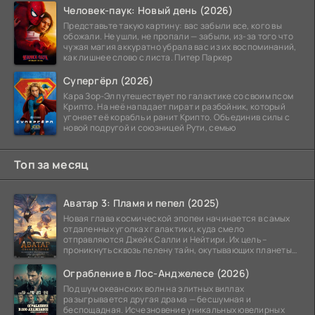
Человек-паук: Новый день (2026)
Представьте такую картину: вас забыли все, кого вы
обожали. Не ушли, не пропали — забыли, из-за того что
чужая магия аккуратно убрала вас из их воспоминаний,
как лишнее слово с листа. Питер Паркер
Супергёрл (2026)
Кара Зор-Эл путешествует по галактике со своим псом
Крипто. На неё нападает пират и разбойник, который
угоняет её корабль и ранит Крипто. Объединив силы с
новой подругой и союзницей Рути, семью
Топ за месяц
Аватар 3: Пламя и пепел (2025)
Новая глава космической эпопеи начинается в самых
отдаленных уголках галактики, куда смело
отправляются Джейк Салли и Нейтири. Их цель –
проникнуть сквозь пелену тайн, окутывающих планеты
системы
Ограбление в Лос-Анджелесе (2026)
Под шум океанских волн на элитных виллах
разыгрывается другая драма — бесшумная и
беспощадная. Исчезновение уникальных ювелирных