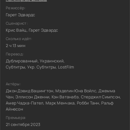
Режиссёр:
Гарет Эдвардс
Сценарист:
Крис Вайц, Гарет Эдвардс
Сколько идёт:
2 ч 13 мин
Перевод:
Дублированный, Украинский,
Субтитры, Укр. Субтитры, LostFilm
Актёры:
Джон Дэвид Вашингтон, Мэделин Юна Войлс, Джемма
Чан, Эллисон Дженни, Кэн Ватанабэ, Стерджил Симпсон,
Амер Чадха-Пател, Марк Менчака, Робби Танн, Ральф
Айнесон
Премьера:
21 сентября 2023