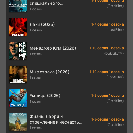
1-8 серия 1 сезона
специального
(Coldfilm)
назначения (2026)
1 сезон
Лаки (2026)
1-4 серия 1 сезона
(LostFilm)
1 сезон
Менеджер Ким (2026)
1-10 серия 1 сезона
(DubLik.TV)
1 сезон
Мыс страха (2026)
1-10 серия 1 сезона
(LostFilm)
1 сезон
Умница (2026)
1-3 серия 1 сезона
(Coldfilm)
1 сезон
Жизнь, Ларри и
1-6 серия 1 сезона
стремление к несчастью:
(Coldfilm)
Почти история Америки
1 сезон