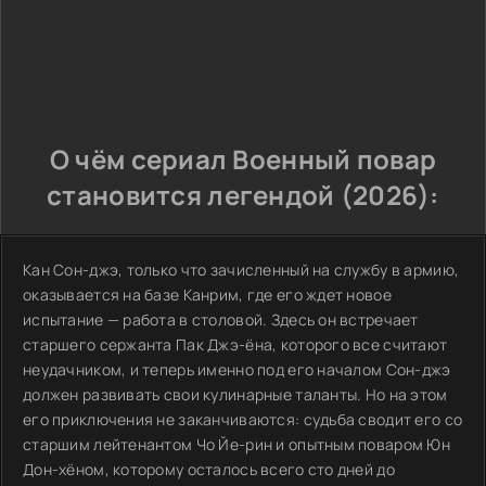
О чём сериал Военный повар
становится легендой (2026):
Кан Сон-джэ, только что зачисленный на службу в армию,
оказывается на базе Канрим, где его ждет новое
испытание — работа в столовой. Здесь он встречает
старшего сержанта Пак Джэ-ёна, которого все считают
неудачником, и теперь именно под его началом Сон-джэ
должен развивать свои кулинарные таланты. Но на этом
его приключения не заканчиваются: судьба сводит его со
старшим лейтенантом Чо Йе-рин и опытным поваром Юн
Дон-хёном, которому осталось всего сто дней до