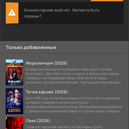
Комментариев ещё нет. Желаете быть
первым?
Только добавленные
Мороженщик (2026)
В живописном местечке Бейлин-Бей царит летняя
благодать. Дети беспечно играют, а жизнь идет своим
чередом, не предвещая беды. Внезапно в город
въезжает загадочный человек, торгующий мороженым.
Его
Точка взрыва (2026)
Был 1986 год, когда Финляндия столкнулась с вызовом,
который проверил на прочность всю
правоохранительную систему. Вооруженное нападение
с захватом заложников повергло страну в шок. Каждая
минута той
Лаки (2026)
Главной героиней является Лаки Армстронг,