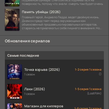
подземном бункере. Они боялись подниматься на
поверхность, потому что знали: смерть там будет очень
Память убийцы (2026)
Главный герой, Анджело Ледде, ведет двойную жизнь.
Днем он предстает перед окружающими как
обыкновенный продавец копировальных аппаратов,
стараясь не привлекать к себе лишнего внимания. Но
когда
Обновления сериалов
Самые последние
Точка взрыва (2026)
1-2 серия 1 сезона
()
1 сезон
Лаки (2026)
1-5 серия 1 сезона
(LostFilm)
1 сезон
Магазин для киллеров
1-6 серия 2 сезона