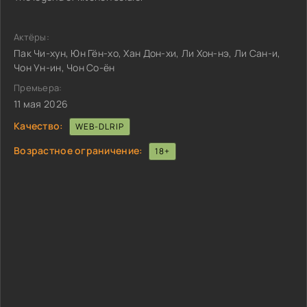
Актёры:
Пак Чи-хун, Юн Гён-хо, Хан Дон-хи, Ли Хон-нэ, Ли Сан-и,
Чон Ун-ин, Чон Со-ён
Премьера:
11 мая 2026
Качество:
WEB-DLRIP
Возрастное ограничение:
18+