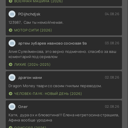
ВОЕННАЯ МАШИНА (2026)
POijhchdjsk
04.08.26
123987, Сам ты немой/немая.
МОТОР СИТИ (2026)
артем зубарев иваново сосновая 9а
03.08.26
Алия Сулейменова, это верно подмечено. спасибо за ваш
коментарий под сериалом
ЛИХИЕ (2024-2025)
драгон мани
02.08.26
Dragon Money твари со своим гнилым переводом.
ЧЕЛОВЕК-ПАУК: НОВЫЙ ДЕНЬ (2026)
Олег
02.08.26
Катя, дура ох и блювотина!!! Елена негретосина страшила,
Афина вообще уродина
ОДИССЕЯ (2026)