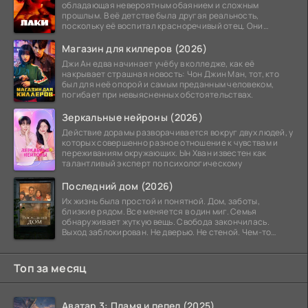
обладающая невероятным обаянием и сложным
прошлым. В её детстве была другая реальность,
поскольку её воспитал красноречивый отец. Они
постоянно перемещались,
Магазин для киллеров (2026)
Джи Ан едва начинает учёбу в колледже, как её
накрывает страшная новость: Чон Джин Ман, тот, кто
был для неё опорой и самым преданным человеком,
погибает при невыясненных обстоятельствах.
Зеркальные нейроны (2026)
Действие дорамы разворачивается вокруг двух людей, у
которых совершенно разное отношение к чувствам и
переживаниям окружающих. Ын Хван известен как
талантливый эксперт по психологическому
Последний дом (2026)
Их жизнь была простой и понятной. Дом, заботы,
близкие рядом. Все меняется в один миг. Семья
обнаруживает жуткую вещь. Свобода закончилась.
Выход заблокирован. Не дверью. Не стеной. Чем-то
невидимым.
Топ за месяц
Аватар 3: Пламя и пепел (2025)