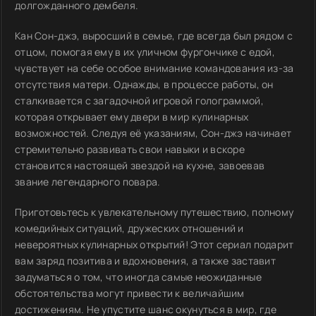
долгожданного дембеля.
Кан Сон-джэ, выросший в семье, где всегда был рядом с
отцом, помогая ему в их уличном фургончике с едой,
чувствует на себе особое внимание командования из-за
отсутствия матери. Однажды, в процессе работы, он
сталкивается с загадочной игровой голограммой,
которая открывает ему двери в мир кулинарных
возможностей. Следуя её указаниям, Сон-джэ начинает
стремительно развивать свои навыки и вскоре
становится настоящей звездой на кухне, завоевав
звание легендарного повара.
Приготовьтесь к увлекательному путешествию, полному
комедийных ситуаций, дружеских отношений и
невероятных кулинарных открытий! Этот сериал подарит
вам заряд позитива и вдохновения, а также заставит
задуматься о том, что иногда самые неожиданные
обстоятельства могут привести к величайшим
достижениям. Не упустите шанс окунуться в мир, где