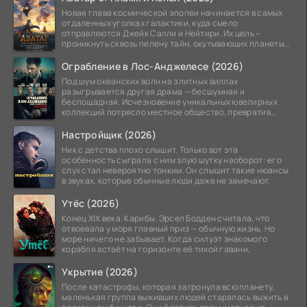
Новая глава космической эпопеи начинается в самых
отдаленных уголках галактики, куда смело
отправляются Джейк Салли и Нейтири. Их цель –
проникнуть сквозь пелену тайн, окутывающих планеты
системы
Ограбление в Лос-Анджелесе (2026)
Под шум океанских волн на элитных виллах
разыгрывается другая драма — бесшумная и
беспощадная. Исчезновение уникальных ювелирных
коллекций потрясло местное общество, превратив
побережье из курорта в
Настройщик (2026)
Ник с детства плохо слышит. Только вот эта
особенность сыграла с ним злую шутку наоборот: его
слух стал невероятно тонким. Он слышит такие нюансы
в звуках, которые обычные люди даже не замечают.
Утёс (2026)
Конец XIX века. Карибы. Эрсел Бодден считала, что
отвоевала у моря главный приз — обычную жизнь. Но
море ничего не забывает. Когда силуэт знакомого
корабля встаёт на горизонте её тихой гавани,
Укрытие (2026)
После катастрофы, которая затронула всю планету,
маленькая группа выживших людей старалась выжить в