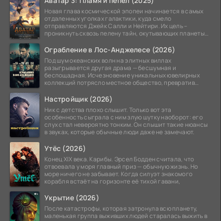
Аватар 3: Пламя и пепел (2025)
Новая глава космической эпопеи начинается в самых
отдаленных уголках галактики, куда смело
отправляются Джейк Салли и Нейтири. Их цель –
проникнуть сквозь пелену тайн, окутывающих планеты
системы
Ограбление в Лос-Анджелесе (2026)
Под шум океанских волн на элитных виллах
разыгрывается другая драма — бесшумная и
беспощадная. Исчезновение уникальных ювелирных
коллекций потрясло местное общество, превратив
побережье из курорта в
Настройщик (2026)
Ник с детства плохо слышит. Только вот эта
особенность сыграла с ним злую шутку наоборот: его
слух стал невероятно тонким. Он слышит такие нюансы
в звуках, которые обычные люди даже не замечают.
Утёс (2026)
Конец XIX века. Карибы. Эрсел Бодден считала, что
отвоевала у моря главный приз — обычную жизнь. Но
море ничего не забывает. Когда силуэт знакомого
корабля встаёт на горизонте её тихой гавани,
Укрытие (2026)
После катастрофы, которая затронула всю планету,
маленькая группа выживших людей старалась выжить в