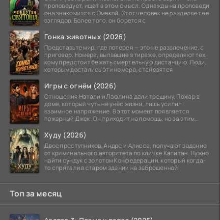
проповедует, ищет в этом смысл. Однажды на проповеди
она знакомится с Эмекой. Этот человек не разделяет её
взглядов. Более того, он борется с
Гонка животных (2026)
Представьте мир, где лотерея — это не развлечение, а
приговор. Номера, выпавшие в тираже, определяют тех,
кому предстоит бежать смертельную дистанцию. Люди,
которым достались эти номера, становятся
Игры с огнём (2026)
Отношения Натали и Лафлина дали трещину. Пожар в
доме, который чуть не унёс жизни, лишь усилил
взаимное напряжение. В этот момент появляется
пожарный Джек. Он приходит на помощь, но за этим
стоит его
Худу (2026)
Двое преступников, Андре и Алисса, получают задание
от криминального авторитета по кличке Капитан. Нужно
найти сундук с золотом Конфедерации, который когда-
то спрятали в старом здании на заброшенной
Топ за месяц