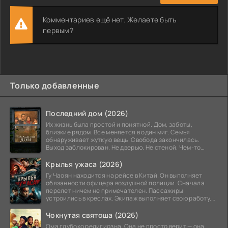
Комментариев ещё нет. Желаете быть
первым?
Только добавленные
Последний дом (2026)
Их жизнь была простой и понятной. Дом, заботы,
близкие рядом. Все меняется в один миг. Семья
обнаруживает жуткую вещь. Свобода закончилась.
Выход заблокирован. Не дверью. Не стеной. Чем-то
невидимым.
Крылья ужаса (2026)
Гу Чаоян находится на рейсе в Китай. Он выполняет
обязанности офицера воздушной полиции. Сначала
перелет ничем не примечателен. Пассажиры
устроились в креслах. Экипаж выполняет свою работу.
Лайнер
Чокнутая святоша (2026)
Ома глубоко религиозна. Она не просто верит — она