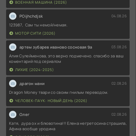
ВОЕННАЯ МАШИНА (2026)
POijhchdjsk
04.08.26
123987, Сам ты немой/немая.
МОТОР СИТИ (2026)
артем зубарев иваново сосновая 9а
03.08.26
Алия Сулейменова, это верно подмечено. спасибо за ваш
коментарий под сериалом
ЛИХИЕ (2024-2025)
драгон мани
02.08.26
Dragon Money твари со своим гнилым переводом.
ЧЕЛОВЕК-ПАУК: НОВЫЙ ДЕНЬ (2026)
Олег
02.08.26
Катя, дура ох и блювотина!!! Елена негретосина страшила,
Афина вообще уродина