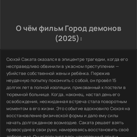
О чём фильм Город демонов
(2025):
Сюхэй Саката оказался в эпицентре трагедии, когда его
несправедливо обвинили в ужасном преступлении —
убийстве собственной жены и ребёнка. Пережив
неудачную попытку покончить с собой, он провёл 15
долгих лет в полной изоляции, прикованный к постели в
тюремной больнице. Когда, наконец, настал день его
освобождения, неожиданная встреча стала поворотным
моментом в его жизни. Это событие вдохновило Сюхэя на
восстановление физической формы и дало ему силы
начать долгожданное возмездие. Саката решает взять
правосудие в свои руки, намереваясь восстановить своё
доброе имя. Он использует весь накопленный опыт и