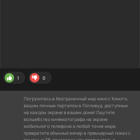
1
0
Погрузитесь в безграничный мир кино с Киного,
вашим личным порталом в Голливуд, доступным
на каждом экране в вашем доме! Ощутите
волшебство кинематографа на экране
мобильного телефона в любой точке мира,
превратите обычный вечер в премьерный показ с
помощью ТВ-приставки или погрузитесь в