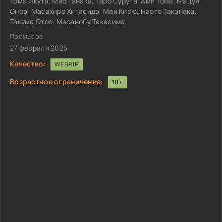
Тома Икута, Мио Танака, Таро Суруга, Ами Тома, Мацуя
Оноэ, Масахиро Хигасидэ, Маи Кирю, Наото Такэнака,
Такума Отоо, Масанобу Такасима
Премьера:
27 февраля 2025
Качество:
WEBRIP
Возрастное ограничение:
18+