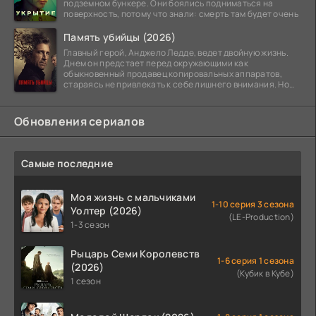
подземном бункере. Они боялись подниматься на
поверхность, потому что знали: смерть там будет очень
Память убийцы (2026)
Главный герой, Анджело Ледде, ведет двойную жизнь.
Днем он предстает перед окружающими как
обыкновенный продавец копировальных аппаратов,
стараясь не привлекать к себе лишнего внимания. Но
когда
Обновления сериалов
Самые последние
Моя жизнь с мальчиками
1-10 серия 3 сезона
Уолтер (2026)
(LE-Production)
1-3 сезон
Рыцарь Семи Королевств
1-6 серия 1 сезона
(2026)
(Кубик в Кубе)
1 сезон