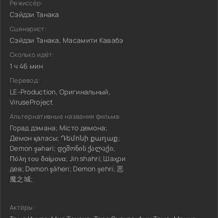
Режиссёр:
Сэйдзи Танака
Сценарист:
Сэйдзи Танака, Масамити Кавабэ
Сколько идёт:
1 ч 46 мин
Перевод:
LE-Production, Оригинальный,
ViruseProject
Альтернативные названия фильма:
Горад дэмана; Місто демона;
Демон қаласы; Դեմոնի քաղաք;
Demon şəhəri; დემონის ქალაქი;
Πόλη του δαίμονα; Jin shahri; Шаҳри
дев; Demon şäheri; Demon şehri; 恶
魔之城;
Актёры: