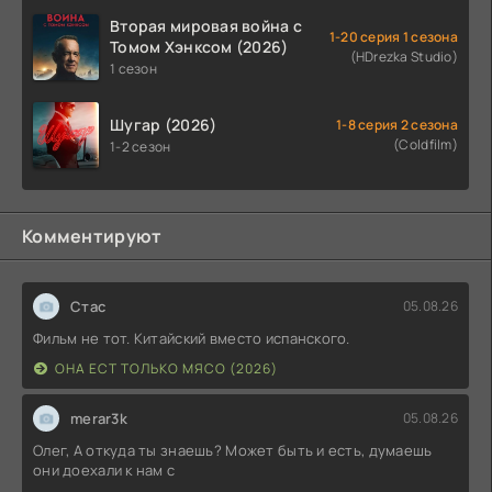
Вторая мировая война с
1-20 серия 1 сезона
Томом Хэнксом (2026)
(HDrezka Studio)
1 сезон
Шугар (2026)
1-8 серия 2 сезона
(Coldfilm)
1-2 сезон
Комментируют
Стас
05.08.26
Фильм не тот. Китайский вместо испанского.
ОНА ЕСТ ТОЛЬКО МЯСО (2026)
merar3k
05.08.26
Олег, А откуда ты знаешь? Может быть и есть, думаешь
они доехали к нам с