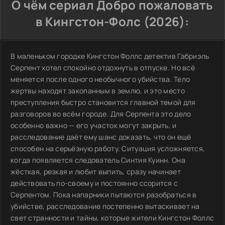
О чём сериал Добро пожаловать
в Кингстон-Фолс (2026):
В маленьком городке Кингстон Фоллс детектив Габриэль
Серпент хотел спокойно отдохнуть в отпуске. Но всё
меняется после одного необычного убийства. Тело
жертвы находят закопанным в землю, и это место
преступления быстро становится главной темой для
разговоров во всём городе. Для Серпента это дело
особенно важно — его участок могут закрыть, и
расследование даёт ему шанс доказать, что он ещё
способен на серьёзную работу. Ситуация усложняется,
когда появляется следователь Синтия Куинн. Она
жёсткая, резкая и любит выпить, сразу начинает
действовать по-своему и постоянно ссорится с
Серпентом. Пока напарники пытаются разобраться в
убийстве, расследование постепенно вытаскивает на
свет странности и тайны, которые жители Кингстон Фоллс