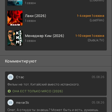
(Coldfilm)
назначения (2026)
1 сезон
Лаки (2026)
1-4 серия 1 сезона
(LostFilm)
1 сезон
Менеджер Ким (2026)
1-10 серия 1 сезона
(DubLik.TV)
1 сезон
Комментируют
Стас
05.08.26
Фильм не тот. Китайский вместо испанского.
ОНА ЕСТ ТОЛЬКО МЯСО (2026)
merar3k
05.08.26
Олег, А откуда ты знаешь? Может быть и есть, думаешь