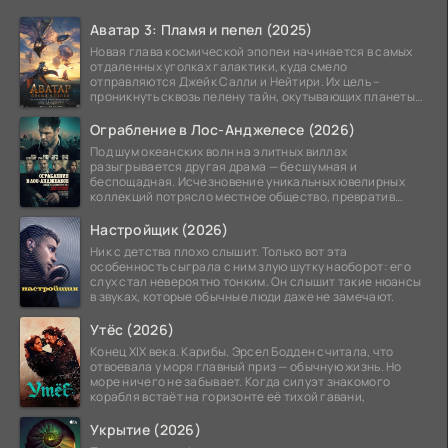
Аватар 3: Пламя и пепел (2025)
Новая глава космической эпопеи начинается в самых
отдаленных уголках галактики, куда смело
отправляются Джейк Салли и Нейтири. Их цель –
проникнуть сквозь пелену тайн, окутывающих планеты
системы
Ограбление в Лос-Анджелесе (2026)
Под шум океанских волн на элитных виллах
разыгрывается другая драма — бесшумная и
беспощадная. Исчезновение уникальных ювелирных
коллекций потрясло местное общество, превратив
побережье из курорта в
Настройщик (2026)
Ник с детства плохо слышит. Только вот эта
особенность сыграла с ним злую шутку наоборот: его
слух стал невероятно тонким. Он слышит такие нюансы
в звуках, которые обычные люди даже не замечают.
Утёс (2026)
Конец XIX века. Карибы. Эрсел Бодден считала, что
отвоевала у моря главный приз — обычную жизнь. Но
море ничего не забывает. Когда силуэт знакомого
корабля встаёт на горизонте её тихой гавани,
Укрытие (2026)