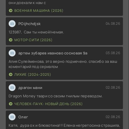
они доехали к нам с
ВОЕННАЯ МАШИНА (2026)
POijhchdjsk
04.08.26
123987, Сам ты немой/немая.
МОТОР СИТИ (2026)
артем зубарев иваново сосновая 9а
03.08.26
Алия Сулейменова, это верно подмечено. спасибо за ваш
коментарий под сериалом
ЛИХИЕ (2024-2025)
драгон мани
02.08.26
Dragon Money твари со своим гнилым переводом.
ЧЕЛОВЕК-ПАУК: НОВЫЙ ДЕНЬ (2026)
Олег
02.08.26
Катя, дура ох и блювотина!!! Елена негретосина страшила,