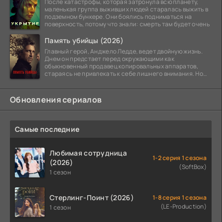
После катастрофы, которая затронула всю планету,
маленькая группа выживших людей старалась выжить в
подземном бункере. Они боялись подниматься на
поверхность, потому что знали: смерть там будет очень
Память убийцы (2026)
Главный герой, Анджело Ледде, ведет двойную жизнь.
Днем он предстает перед окружающими как
обыкновенный продавец копировальных аппаратов,
стараясь не привлекать к себе лишнего внимания. Но
когда
Обновления сериалов
Самые последние
Любимая сотрудница
1-2 серия 1 сезона
(2026)
(SoftBox)
1 сезон
Стерлинг-Поинт (2026)
1-8 серия 1 сезона
(LE-Production)
1 сезон