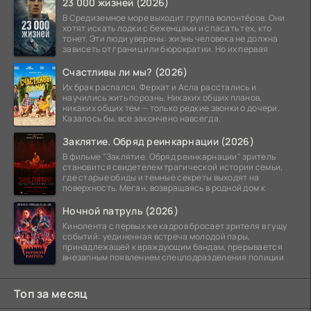
23 000 жизней (2026)
В Средиземное море выходит группа волонтёров. Они
хотят искать лодки с беженцами и спасать тех, кто
тонет. Эти люди уверены: жизнь человека не должна
зависеть от границ или бюрократии. Но их первая
Счастливы ли мы? (2026)
Их брак распался. Ферхат и Асла расстались и
научились жить порознь. Никаких общих планов,
никаких общих тем — только редкие звонки о дочери.
Казалось бы, все закончено навсегда.
Заклятие. Обряд реинкарнации (2026)
В фильме "Заклятие. Обряд реинкарнации" зритель
становится свидетелем трагической истории семьи,
где старые обиды и темные секреты выходят на
поверхность. Меган, возвращаясь в родной дом к
Ночной патруль (2026)
Кинолента с первых же кадров бросает зрителя в гущу
событий: уединенная встреча молодой пары,
принадлежащей к враждующим бандам, прерывается
внезапным появлением спецподразделения полиции
Топ за месяц