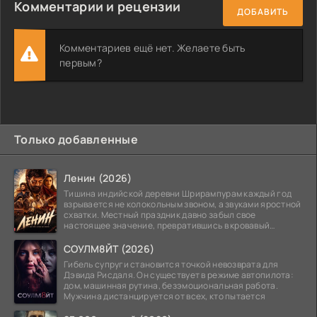
Комментарии и рецензии
ДОБАВИТЬ
Комментариев ещё нет. Желаете быть
первым?
Только добавленные
Ленин (2026)
Тишина индийской деревни Шрирампурам каждый год
взрывается не колокольным звоном, а звуками яростной
схватки. Местный праздник давно забыл свое
настоящее значение, превратившись в кровавый
ритуал.
СОУЛМ8ЙТ (2026)
Гибель супруги становится точкой невозврата для
Дэвида Рисдаля. Он существует в режиме автопилота:
дом, машинная рутина, безэмоциональная работа.
Мужчина дистанцируется от всех, кто пытается