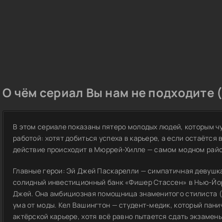
О чём сериал Вы нам не подходите 
В этом сериале показаны пятеро молодых людей, которым ч
работой: хотят добиться успеха в карьере, а если остаётся 
действие происходит в Мюррей-Хилле — самом модном рай
Главные герои: Эй Джей Паскарелли — симпатичная девушка
солидный инвестиционный банк «Фишер Стассен» в Нью-Йор
Джей. Она амбициозная помощница знаменитого стилиста (ег
ума от моды. Кел Вашингтон — студент-медик, который пани
актёрской карьере, хотя всё равно пытается сдать экзамены.