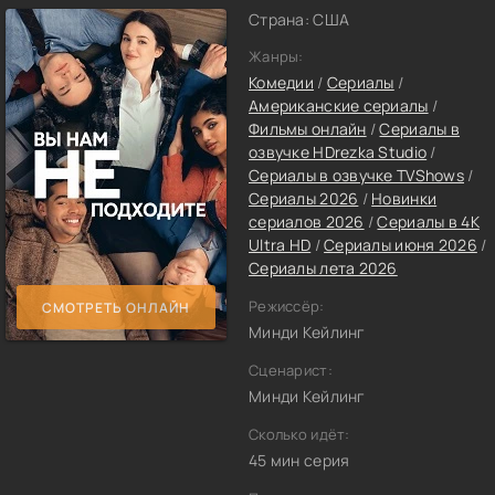
Страна: США
Жанры:
Комедии
/
Сериалы
/
Американские сериалы
/
Фильмы онлайн
/
Сериалы в
озвучке HDrezka Studio
/
Сериалы в озвучке TVShows
/
Сериалы 2026
/
Новинки
сериалов 2026
/
Сериалы в 4K
Ultra HD
/
Сериалы июня 2026
/
Сериалы лета 2026
Режиссёр:
СМОТРЕТЬ ОНЛАЙН
Минди Кейлинг
Сценарист:
Минди Кейлинг
Сколько идёт:
45 мин серия