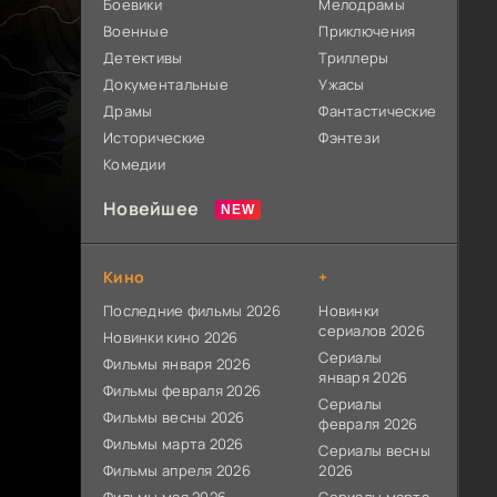
Боевики
Мелодрамы
Военные
Приключения
Детективы
Триллеры
Документальные
Ужасы
Драмы
Фантастические
Исторические
Фэнтези
Комедии
Новейшее
Кино
+
Последние фильмы 2026
Новинки
сериалов 2026
Новинки кино 2026
Сериалы
Фильмы января 2026
января 2026
Фильмы февраля 2026
Сериалы
Фильмы весны 2026
февраля 2026
Фильмы марта 2026
Сериалы весны
Фильмы апреля 2026
2026