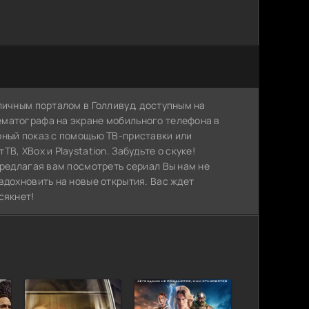
личным порталом в Голливуд, доступным на
ематографа на экране мобильного телефона в
рный показ с помощью ТВ-приставки или
, XBox и Playstation. Забудьте о скуке!
предлагая вам посмотреть сериал Вы нам не
вдохновить на новые открытия. Вас ждет
сякнет!