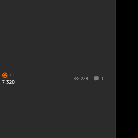
238
0
7.320