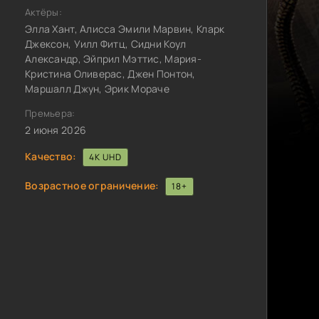
Актёры:
Элла Хант, Алисса Эмили Марвин, Кларк
Джексон, Уилл Фитц, Сидни Коул
Александр, Эйприл Мэттис, Мария-
Кристина Оливерас, Джен Понтон,
Маршалл Джун, Эрик Мораче
Премьера:
2 июня 2026
Качество:
4K UHD
Возрастное ограничение:
18+