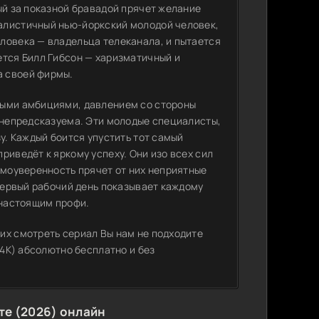
ый за показной бравадой прячет желание
алистичный нью-йоркский молодой человек,
ловека — владельца телеканала, и пытается
ется Билл Гибсон — харизматичный и
а своей фирмы.
ными амбициями, давлением со стороны
и непредсказуема. Эти молодые специалисты,
у. Каждый боится упустить тот самый
риведёт к яркому успеху. Они изо всех сил
амоуверенность прячет от них неприятные
 первый рабочий день показывает каждому
 настоящим профи.
их смотреть сериал Вы нам не подходите
 4K) абсолютно бесплатно и без
те (2026) онлайн