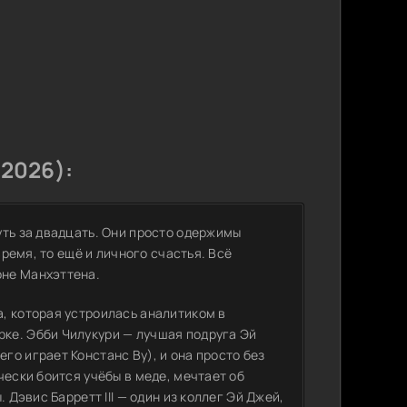
(2026):
уть за двадцать. Они просто одержимы
время, то ещё и личного счастья. Всё
оне Манхэттена.
, которая устроилась аналитиком в
ке. Эбби Чилукури — лучшая подруга Эй
о играет Констанс Ву), и она просто без
чески боится учёбы в меде, мечтает об
 Дэвис Барретт III — один из коллег Эй Джей,