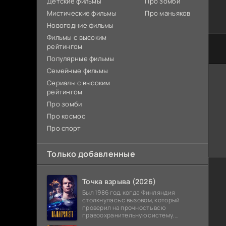
Детские фильмы
Про зомби
Мистические фильмы
Про маньяков
Новогодние фильмы
Фильмы с высоким
рейтингом
Популярные фильмы
Семейные фильмы
Сериалы с высоким
рейтингом
Про зомби
Про космос
Про спорт
Только добавленные
Точка взрыва (2026)
Был 1986 год, когда Финляндия
столкнулась с вызовом, который
проверил на прочность всю
правоохранительную систему.
Вооруженное нападение с захватом