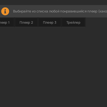
Выбирайте из списка любой понравившийся плеер (како
леер 1
Плеер 2
Плеер 3
Трейлер