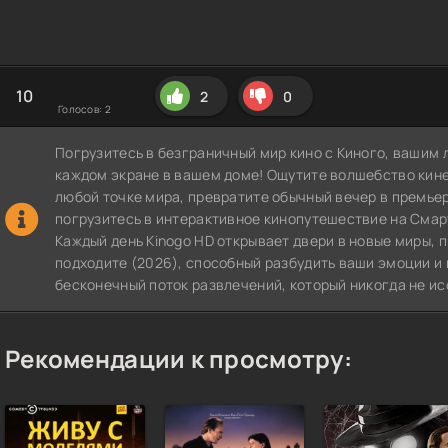
10
2
0
Голосов:
2
Погрузитесь в безграничный мир кино с Киного, вашим 
каждом экране в вашем доме! Ощутите волшебство кин
любой точке мира, превратите обычный вечер в премье
погрузитесь в интерактивное кинопутешествие на СмартТВ
Каждый день Kinogo HD открывает двери в новые миры, 
подходите (2026), способный разбудить ваши эмоции и 
бесконечный поток развлечений, который никогда не ис
Рекомендации к просмотру: