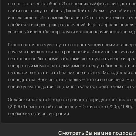
он слегка в неё влюблён. Это энергичный финансист, котор
найти настоящую любовь. Джош Тейтельбаум — умный и иде
иногда склонный к самолюбованию. Он сын влиятельного че
пробиться в индустрию развлечений. Ещё в сериале появля
успешный инвестбанкир, самая высокооплачиваемая звезд
Герои постоянно чувствуют контраст между своими карьер
друзей и поиском личного равновесия. Их жизнь хаотична 
не скованные бытовыми заботами, хотят успеть везде и сраз
поворотный момент, который изменит серую обыденность и п
пытаются доказать, что без них всё встанет. Молодёжная с
последствия. Ведь чего не знаешь — того и не боишься. Но
новичку: им предстоит ещё много узнать, прежде чем стать
Онлайн-кинотеатр Kinogo открывает двери для всех желающ
(2026) 1 сезон онлайн в хорошем HD-качестве (720p, 1080p,
необходимости регистрации.
Смотреть Вы нам не подходи