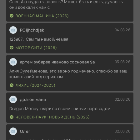
Олег, А откуда ты знаешь? Может быть и есть, думаешь
они доехали к нам с
ВОЕННАЯ МАШИНА (2026)
POijhchdjsk
04.08.26
123987, Сам ты немой/немая.
МОТОР СИТИ (2026)
артем зубарев иваново сосновая 9а
03.08.26
Алия Сулейменова, это верно подмечено. спасибо за ваш
коментарий под сериалом
ЛИХИЕ (2024-2025)
драгон мани
02.08.26
Dragon Money твари со своим гнилым переводом.
ЧЕЛОВЕК-ПАУК: НОВЫЙ ДЕНЬ (2026)
Олег
02.08.26