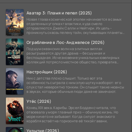
Аватар 3: Пламя и пепел (2025)
Новая глава космической эпопеи начинается в самых
отдаленных уголках галактики, куда смело
отправляются Джейк Салли и Нейтири. Их цель –
проникнуть сквозь пелену тайн, окутывающих планеты
системы
Ограбление в Лос-Анджелесе (2026)
Под шум океанских волн на элитных виллах
разыгрывается другая драма — бесшумная и
беспощадная. Исчезновение уникальных ювелирных
коллекций потрясло местное общество, превратив
побережье из курорта в
Настройщик (2026)
Ник с детства плохо слышит. Только вот эта
особенность сыграла с ним злую шутку наоборот: его
слух стал невероятно тонким. Он слышит такие нюансы
в звуках, которые обычные люди даже не замечают.
Утёс (2026)
Конец XIX века. Карибы. Эрсел Бодден считала, что
отвоевала у моря главный приз — обычную жизнь. Но
море ничего не забывает. Когда силуэт знакомого
корабля встаёт на горизонте её тихой гавани,
Укрытие (2026)