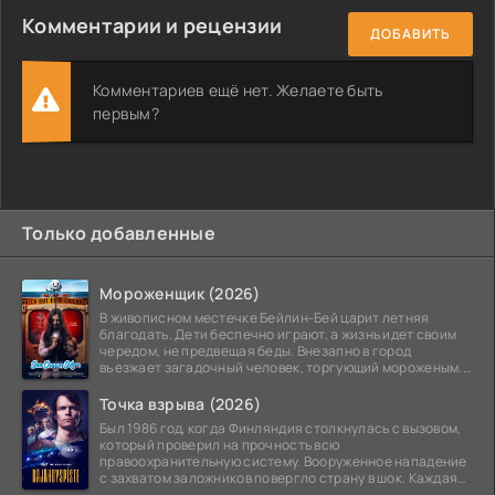
Комментарии и рецензии
ДОБАВИТЬ
Комментариев ещё нет. Желаете быть
первым?
Только добавленные
Мороженщик (2026)
В живописном местечке Бейлин-Бей царит летняя
благодать. Дети беспечно играют, а жизнь идет своим
чередом, не предвещая беды. Внезапно в город
въезжает загадочный человек, торгующий мороженым.
Его
Точка взрыва (2026)
Был 1986 год, когда Финляндия столкнулась с вызовом,
который проверил на прочность всю
правоохранительную систему. Вооруженное нападение
с захватом заложников повергло страну в шок. Каждая
минута той