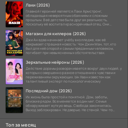
Лаки (2026)
Главной героиней является Лаки Армстронг,
обладающая невероятным обаянием и сложным
прошлым. В её детстве была другая реальность,
поскольку её воспитал красноречивый отец. Они
постоянно перемещались,
Магазин для киллеров (2026)
Джи Ан едва начинает учёбу в колледже, как её
накрывает страшная новость: Чон Джин Ман, тот, кто
был для неё опорой и самым преданным человеком,
погибает при невыясненных обстоятельствах.
Зеркальные нейроны (2026)
Действие дорамы разворачивается вокруг двух людей, у
которых совершенно разное отношение к чувствам и
переживаниям окружающих. Ын Хван известен как
талантливый эксперт по психологическому
Последний дом (2026)
Их жизнь была простой и понятной. Дом, заботы,
близкие рядом. Все меняется в один миг. Семья
обнаруживает жуткую вещь. Свобода закончилась.
Выход заблокирован. Не дверью. Не стеной. Чем-то
невидимым.
Топ за месяц