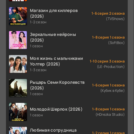
Магазин для киллеров
1-6 серия 2 сезона
(2026)
(TVShows)
1-2 сезон
Зеркальные нейроны
1-8 серия 1 сезона
(2026)
(SoftBox)
1 сезон
Моя жизнь с мальчиками
1-10 серия 3 сезона
Уолтер (2026)
(LE-Production)
1-3 сезон
Рыцарь Семи Королевств
1-6 серия 1 сезона
(2026)
(Кубик в Кубе)
1 сезон
Молодой Шерлок (2026)
1-8 серия 1 сезона
(HDrezka Studio)
1 сезон
Любимая сотрудница
1-2 серия 1 сезона