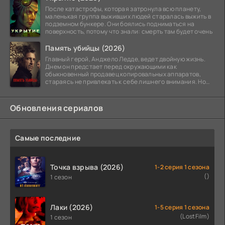
После катастрофы, которая затронула всю планету,
маленькая группа выживших людей старалась выжить в
подземном бункере. Они боялись подниматься на
поверхность, потому что знали: смерть там будет очень
Память убийцы (2026)
Главный герой, Анджело Ледде, ведет двойную жизнь.
Днем он предстает перед окружающими как
обыкновенный продавец копировальных аппаратов,
стараясь не привлекать к себе лишнего внимания. Но
когда
Обновления сериалов
Самые последние
Точка взрыва (2026)
1-2 серия 1 сезона
()
1 сезон
Лаки (2026)
1-5 серия 1 сезона
(LostFilm)
1 сезон