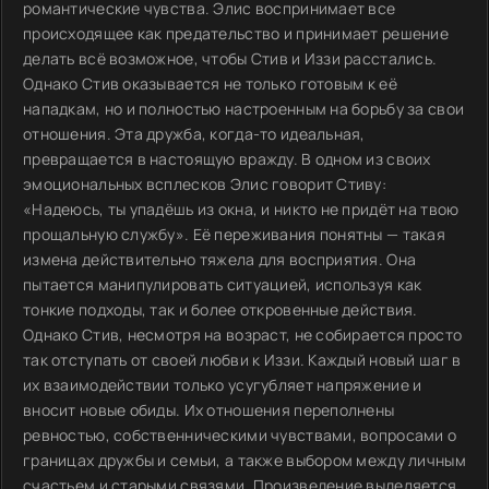
романтические чувства. Элис воспринимает все
происходящее как предательство и принимает решение
делать всё возможное, чтобы Стив и Иззи расстались.
Однако Стив оказывается не только готовым к её
нападкам, но и полностью настроенным на борьбу за свои
отношения. Эта дружба, когда-то идеальная,
превращается в настоящую вражду. В одном из своих
эмоциональных всплесков Элис говорит Стиву:
«Надеюсь, ты упадёшь из окна, и никто не придёт на твою
прощальную службу». Её переживания понятны — такая
измена действительно тяжела для восприятия. Она
пытается манипулировать ситуацией, используя как
тонкие подходы, так и более откровенные действия.
Однако Стив, несмотря на возраст, не собирается просто
так отступать от своей любви к Иззи. Каждый новый шаг в
их взаимодействии только усугубляет напряжение и
вносит новые обиды. Их отношения переполнены
ревностью, собственническими чувствами, вопросами о
границах дружбы и семьи, а также выбором между личным
счастьем и старыми связями. Произведение выделяется