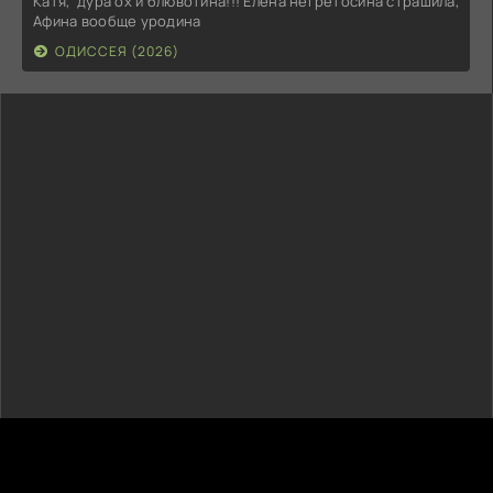
Катя, дура ох и блювотина!!! Елена негретосина страшила,
Афина вообще уродина
ОДИССЕЯ (2026)