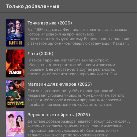
Только добавленные
Точка взрыва (2026)
Был 1986 год, когда Финляндия столкнулась с вызовом,
который проверил на прочность всю
правоохранительную систему. Вооруженное нападение
с захватом заложников повергло страну в шок. Каждая
минута той
Лаки (2026)
Главной героиней является Лаки Армстронг,
обладающая невероятным обаянием и сложным
прошлым. В её детстве была другая реальность,
поскольку её воспитал красноречивый отец. Они
постоянно перемещались,
Магазин для киллеров (2026)
Джи Ан едва начинает учёбу в колледже, как её
накрывает страшная новость: Чон Джин Ман, тот, кто
был для неё опорой и самым преданным человеком,
погибает при невыясненных обстоятельствах.
Зеркальные нейроны (2026)
Действие дорамы разворачивается вокруг двух людей, у
которых совершенно разное отношение к чувствам и
переживаниям окружающих. Ын Хван известен как
талантливый эксперт по психологическому