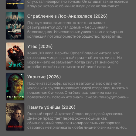
слух стал невероятно тонким. Он слышит такие нюансы
в звуках, которые обычные люди даже не замечают.
Ограбление в Лос-Анджелесе (2026)
Под шум океанских волн на элитных виллах
разыгрывается другая драма — бесшумная и
беспощадная. Исчезновение уникальных ювелирных
коллекций потрясло местное общество, превратив
побережье из курорта в
Утёс (2026)
Конец XIX века. Карибы. Эрсел Бодден считала, что
отвоевала у моря главный приз — обычную жизнь. Но
море ничего не забывает. Когда силуэт знакомого
корабля встаёт на горизонте её тихой гавани,
Укрытие (2026)
После катастрофы, которая затронула всю планету,
маленькая группа выживших людей старалась выжить в
подземном бункере. Они боялись подниматься на
поверхность, потому что знали: смерть там будет очень
Память убийцы (2026)
Главный герой, Анджело Ледде, ведет двойную жизнь.
Днем он предстает перед окружающими как
обыкновенный продавец копировальных аппаратов,
стараясь не привлекать к себе лишнего внимания. Но
когда