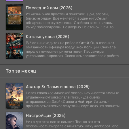
Последний дом (2026)
Их жизнь была простой и понятной. Дом, заботы,
близкие рядом. Все меняется в один миг. Семья
обнаруживает жуткую вещь. Свобода закончилась.
Выход заблокирован. Не дверью. Не стеной. Чем-то
невидимым.
Крылья ужаса (2026)
Гу Чаоян находится на рейсе в Китай. Он выполняет
обязанности офицера воздушной полиции. Сначала
перелет ничем не примечателен. Пассажиры
устроились в креслах. Экипаж выполняет свою работу.
Лайнер
Топ за месяц
Аватар 3: Пламя и пепел (2025)
Новая глава космической эпопеи начинается в самых
отдаленных уголках галактики, куда смело
отправляются Джейк Салли и Нейтири. Их цель –
проникнуть сквозь пелену тайн, окутывающих планеты
системы
Настройщик (2026)
Ник с детства плохо слышит. Только вот эта
особенность сыграла с ним злую шутку наоборот: его