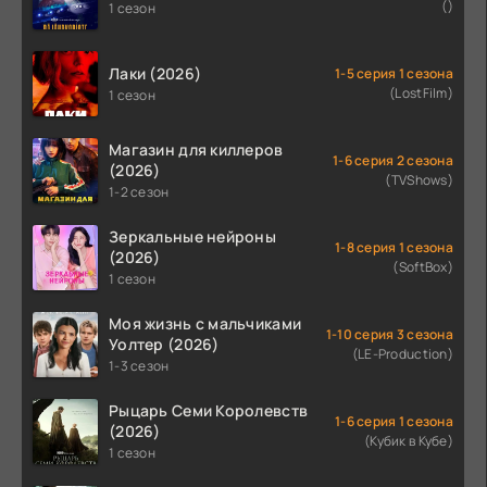
()
1 сезон
Лаки (2026)
1-5 серия 1 сезона
(LostFilm)
1 сезон
Магазин для киллеров
1-6 серия 2 сезона
(2026)
(TVShows)
1-2 сезон
Зеркальные нейроны
1-8 серия 1 сезона
(2026)
(SoftBox)
1 сезон
Моя жизнь с мальчиками
1-10 серия 3 сезона
Уолтер (2026)
(LE-Production)
1-3 сезон
Рыцарь Семи Королевств
1-6 серия 1 сезона
(2026)
(Кубик в Кубе)
1 сезон