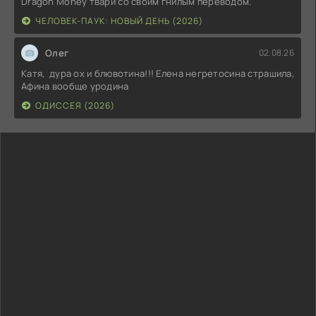
Dragon Money твари со своим гнилым переводом.
ЧЕЛОВЕК-ПАУК: НОВЫЙ ДЕНЬ (2026)
Олег
02.08.26
Катя, дура ох и блювотина!!! Елена негретосина страшила,
Афина вообще уродина
ОДИССЕЯ (2026)