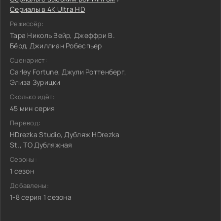
Сериалы в 4K Ultra HD
Режиссёр:
Тара Николь Вейр, Джеффри В.
Бёрд, Джиллиан Робеспьер
Сценарист:
Carley Fortune, Джули Роттенберг,
Элиза Зурицки
Сколько идёт:
45 мин серия
Перевод:
HDrezka Studio, Дубляж HDrezka
St., ТО Дубляжная
Сезоны:
1 сезон
Добавлены:
1-8 серия 1 сезона