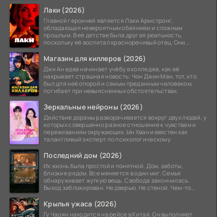
минута той
Лаки (2026)
Главной героиней является Лаки Армстронг,
обладающая невероятным обаянием и сложным
прошлым. В её детстве была другая реальность,
поскольку её воспитал красноречивый отец. Они
постоянно перемещались,
Магазин для киллеров (2026)
Джи Ан едва начинает учёбу в колледже, как её
накрывает страшная новость: Чон Джин Ман, тот, кто
был для неё опорой и самым преданным человеком,
погибает при невыясненных обстоятельствах.
Зеркальные нейроны (2026)
Действие дорамы разворачивается вокруг двух людей, у
которых совершенно разное отношение к чувствам и
переживаниям окружающих. Ын Хван известен как
талантливый эксперт по психологическому
Последний дом (2026)
Их жизнь была простой и понятной. Дом, заботы,
близкие рядом. Все меняется в один миг. Семья
обнаруживает жуткую вещь. Свобода закончилась.
Выход заблокирован. Не дверью. Не стеной. Чем-то
невидимым.
Крылья ужаса (2026)
Гу Чаоян находится на рейсе в Китай. Он выполняет