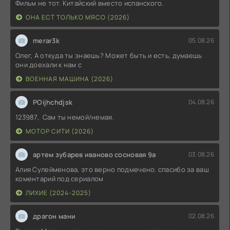
Фильм не тот. Китайский вместо испанского.
ОНА ЕСТ ТОЛЬКО МЯСО (2026)
merar3k
05.08.26
Олег, А откуда ты знаешь? Может быть и есть, думаешь
они доехали к нам с
ВОЕННАЯ МАШИНА (2026)
POijhchdjsk
04.08.26
123987, Сам ты немой/немая.
МОТОР СИТИ (2026)
артем зубарев иваново сосновая 9а
03.08.26
Алия Сулейменова, это верно подмечено. спасибо за ваш
коментарий под сериалом
ЛИХИЕ (2024-2025)
драгон мани
02.08.26