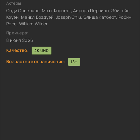
Актёры:
Сэди Совералл, Мэтт Корнетт, Аврора Перрино, Эбигейл
Коуэн, Майкл Брэдуэй, Joseph Chiu, Элиша Катберт, Робин
Росс, William Wilder
Премьера:
8 июня 2026
Качество:
4K UHD
Возрастное ограничение:
18+