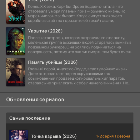
Конец XIX века. Карибы. Эрсел Бодден считала, что
отвоевала у моря главный приз — обычную жизнь. Но
море ничего не забывает. Когда силуэт знакомого
корабля встаёт на горизонте её тихой гавани,
Укрытие (2026)
После катастрофы, которая затронула всю планету,
маленькая группа выживших людей старалась выжить в
подземном бункере. Они боялись подниматься на
поверхность, потому что знали: смерть там будет очень
Память убийцы (2026)
Главный герой, Анджело Ледде, ведет двойную жизнь.
Днем он предстает перед окружающими как
обыкновенный продавец копировальных аппаратов,
стараясь не привлекать к себе лишнего внимания. Но
когда
Обновления сериалов
Самые последние
Точка взрыва (2026)
1-2 серия 1 сезона