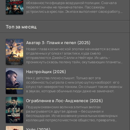
обязанности офицера воздушной полиции. Сначала
перелет ничем не примечателен. Пассажиры
устроились в креслах. Экипаж выполняет свою работу.
Лайнер
Топ за месяц
Аватар 3: Пламя и пепел (2025)
Новая глава космической эпопеи начинается в самых
отдаленных уголках галактики, куда смело
отправляются Джейк Салли и Нейтири. Их цель –
проникнуть сквозь пелену тайн, окутывающих планеты
системы
Настройщик (2026)
Ник с детства плохо слышит. Только вот эта
особенность сыграла с ним злую шутку наоборот: его
слух стал невероятно тонким. Он слышит такие нюансы
в звуках, которые обычные люди даже не замечают.
Ограбление в Лос-Анджелесе (2026)
Под шум океанских волн на элитных виллах
разыгрывается другая драма — бесшумная и
беспощадная. Исчезновение уникальных ювелирных
коллекций потрясло местное общество, превратив
побережье из курорта в
Утёс (2026)