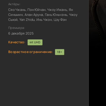
Актёры:
Сяо Чжань, Пэн Юйчан, Чжоу Ижань, Ян
Синьмин, Алан Аруна, Гань Юньчэнь, Чжоу
Сыюй, Yan Zhidu, Инь Чжэн, Цзу Фэн
Премьера:
6 декабря 2025
Качество:
4K UHD
Возрастное ограничение:
18+