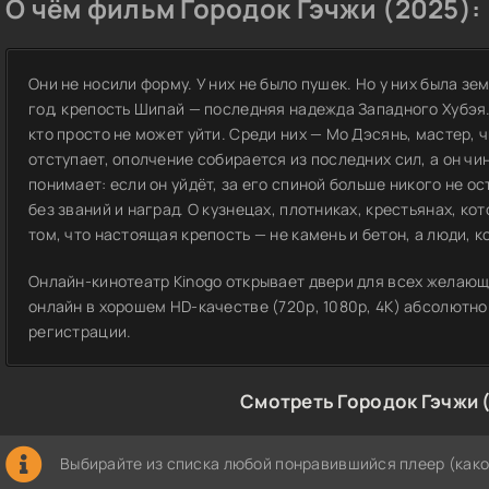
О чём фильм Городок Гэчжи (2025):
Они не носили форму. У них не было пушек. Но у них была зе
год, крепость Шипай — последняя надежда Западного Хубэя. 
кто просто не может уйти. Среди них — Мо Дэсянь, мастер, 
отступает, ополчение собирается из последних сил, а он чи
понимает: если он уйдёт, за его спиной больше никого не ос
без званий и наград. О кузнецах, плотниках, крестьянах, кото
том, что настоящая крепость — не камень и бетон, а люди, 
Онлайн-кинотеатр Kinogo открывает двери для всех желающ
онлайн в хорошем HD-качестве (720p, 1080p, 4K) абсолютно
регистрации.
Смотреть Городок Гэчжи 
Выбирайте из списка любой понравившийся плеер (како