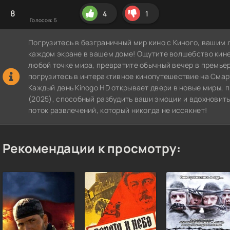
8
4
1
Голосов:
5
Погрузитесь в безграничный мир кино с Киного, вашим 
каждом экране в вашем доме! Ощутите волшебство кин
любой точке мира, превратите обычный вечер в премье
погрузитесь в интерактивное кинопутешествие на СмартТВ
Каждый день Kinogo HD открывает двери в новые миры, 
(2025), способный разбудить ваши эмоции и вдохновить
поток развлечений, который никогда не иссякнет!
Рекомендации к просмотру: