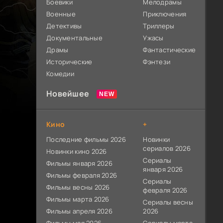
Боевики
Мелодрамы
Военные
Приключения
Детективы
Триллеры
Документальные
Ужасы
Драмы
Фантастические
Исторические
Фэнтези
Комедии
Новейшее
Кино
+
Последние фильмы 2026
Новинки
сериалов 2026
Новинки кино 2026
Сериалы
Фильмы января 2026
января 2026
Фильмы февраля 2026
Сериалы
Фильмы весны 2026
февраля 2026
Фильмы марта 2026
Сериалы весны
Фильмы апреля 2026
2026