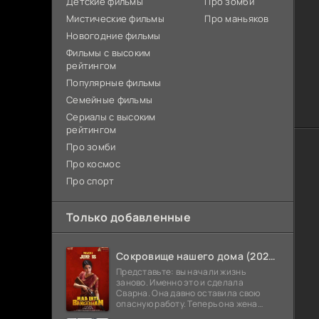
Детские фильмы
Про зомби
Мистические фильмы
Про маньяков
Новогодние фильмы
Фильмы с высоким
рейтингом
Популярные фильмы
Семейные фильмы
Сериалы с высоким
рейтингом
Про зомби
Про космос
Про спорт
Только добавленные
Сокровище нашего дома (2026)
Представьте: вы начали жизнь
заново. Именно это и сделала
Сварна. Она давно оставила свою
опасную работу. Теперь она жена
Анирудха, и у них спокойная жизнь