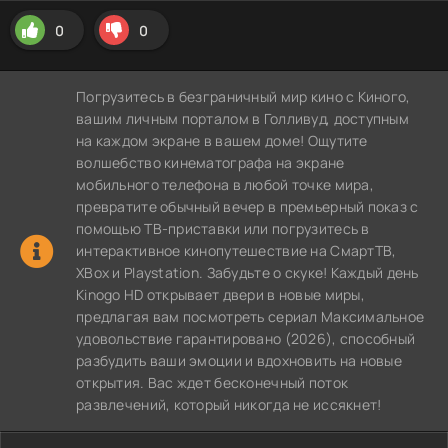
0
0
Погрузитесь в безграничный мир кино с Киного,
вашим личным порталом в Голливуд, доступным
на каждом экране в вашем доме! Ощутите
волшебство кинематографа на экране
мобильного телефона в любой точке мира,
превратите обычный вечер в премьерный показ с
помощью ТВ-приставки или погрузитесь в
интерактивное кинопутешествие на СмартТВ,
XBox и Playstation. Забудьте о скуке! Каждый день
Kinogo HD открывает двери в новые миры,
предлагая вам посмотреть сериал Максимальное
удовольствие гарантировано (2026), способный
разбудить ваши эмоции и вдохновить на новые
открытия. Вас ждет бесконечный поток
развлечений, который никогда не иссякнет!