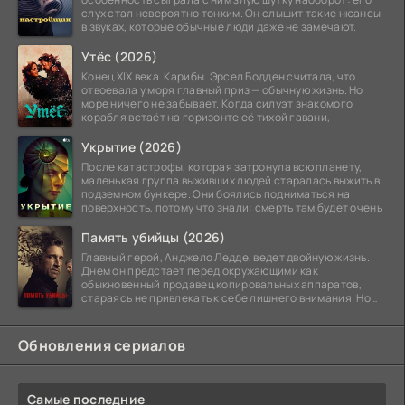
слух стал невероятно тонким. Он слышит такие нюансы
в звуках, которые обычные люди даже не замечают.
Утёс (2026)
Конец XIX века. Карибы. Эрсел Бодден считала, что
отвоевала у моря главный приз — обычную жизнь. Но
море ничего не забывает. Когда силуэт знакомого
корабля встаёт на горизонте её тихой гавани,
Укрытие (2026)
После катастрофы, которая затронула всю планету,
маленькая группа выживших людей старалась выжить в
подземном бункере. Они боялись подниматься на
поверхность, потому что знали: смерть там будет очень
Память убийцы (2026)
Главный герой, Анджело Ледде, ведет двойную жизнь.
Днем он предстает перед окружающими как
обыкновенный продавец копировальных аппаратов,
стараясь не привлекать к себе лишнего внимания. Но
когда
Обновления сериалов
Самые последние