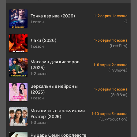
Точка взрыва (2026)
1-2 серия 1 сезона
()
1 сезон
Лаки (2026)
1-5 серия 1 сезона
(LostFilm)
1 сезон
Магазин для киллеров
1-6 серия 2 сезона
(2026)
(TVShows)
1-2 сезон
Зеркальные нейроны
1-8 серия 1 сезона
(2026)
(SoftBox)
1 сезон
Моя жизнь с мальчиками
1-10 серия 3 сезона
Уолтер (2026)
(LE-Production)
1-3 сезон
Рыцарь Семи Королевств