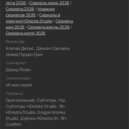
лета 2026
/
Сериалы июня 2026
/
Сериалы 2026
/
Новинки
сериалов 2026
/
Сериалы в
озвучке HDrezka Studio
/
Сериалы
мая 2026
/
Сериалы весны 2026
/
Сериалы июля 2026
Режиссёр:
Алетеа Джонс, Дэниэл Сакхайм,
Дэвид Гордон Грин
Сценарист:
Дэвид Розен
Сколько идёт:
45 мин серия
Перевод:
Оригинальный, Субтитры, Укр.
Субтитры, HDrezka Studio. 18+,
HDrezka Studio, Dragon Money
Studio, Дубляж HDrezka St. 18+,
Coldfilm