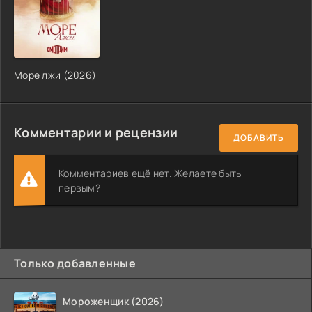
Море лжи (2026)
Комментарии и рецензии
ДОБАВИТЬ
Комментариев ещё нет. Желаете быть
первым?
Только добавленные
Мороженщик (2026)