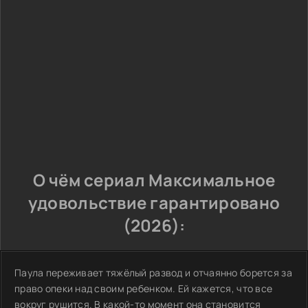
О чём сериал Максимальное
удовольствие гарантировано
(2026):
Паула переживает тяжёлый развод и отчаянно борется за
право опеки над своим ребенком. Ей кажется, что все
вокруг рушится. В какой-то момент она становится