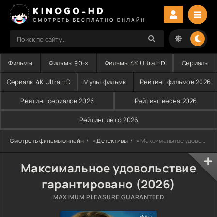
KINOGO-HD
СМОТРЕТЬ БЕСПЛАТНО ОНЛАЙН
Фильмы
Фильмы 90-х
Фильмы 4K Ultra HD
Сериалы
Сериалы 4K Ultra HD
Мультфильмы
Рейтинг фильмов 2026
Рейтинг сериалов 2026
Рейтинг весна 2026
Рейтинг лето 2026
Смотреть фильмы онлайн
»
Детективы
» Максимальное удовольствие гарантировано (2026)
Максимальное удовольствие
гарантировано (2026)
MAXIMUM PLEASURE GUARANTEED