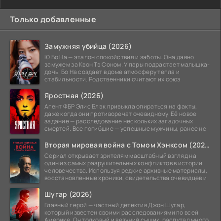
Только добавленные
Замужняя убийца (2026)
Ю Бо На — эталон спокойствия и заботы. Она давно
замужем за Квон Тэ Соном. У пары подрастает малышка-
дочь. Бо На создаёт в доме атмосферу тепла и
стабильности. Родственники считают их союз
Яростная (2026)
Агент ФБР Элис Блэк привыкла опираться на факты,
даже когда они противоречат очевидному. Её новое
задание — расследование нескольких загадочных
смертей. Все погибшие — успешные мужчины, ранее не
Вторая мировая война с Томом Хэнксом (2026)
Сериал открывает зрителям масштабный взгляд на
один из самых разрушительных конфликтов в истории
человечества. Используя редкие архивные материалы,
восстановленные хроники, свидетельства очевидцев и
Шугар (2026)
Главный герой — частный детектив Джон Шугар,
который известен своими расследованиями по всей
Америке. Он толковый и везучий сыщик, распутал много