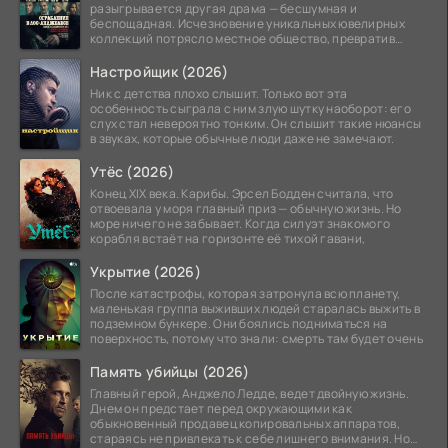
разыгрывается другая драма — бесшумная и
беспощадная. Исчезновение уникальных ювелирных
коллекций потрясло местное общество, превратив
побережье из курорта в
Настройщик (2026)
Ник с детства плохо слышит. Только вот эта
особенность сыграла с ним злую шутку наоборот: его
слух стал невероятно тонким. Он слышит такие нюансы
в звуках, которые обычные люди даже не замечают.
Утёс (2026)
Конец XIX века. Карибы. Эрсел Бодден считала, что
отвоевала у моря главный приз — обычную жизнь. Но
море ничего не забывает. Когда силуэт знакомого
корабля встаёт на горизонте её тихой гавани,
Укрытие (2026)
После катастрофы, которая затронула всю планету,
маленькая группа выживших людей старалась выжить в
подземном бункере. Они боялись подниматься на
поверхность, потому что знали: смерть там будет очень
Память убийцы (2026)
Главный герой, Анджело Ледде, ведет двойную жизнь.
Днем он предстает перед окружающими как
обыкновенный продавец копировальных аппаратов,
стараясь не привлекать к себе лишнего внимания. Но