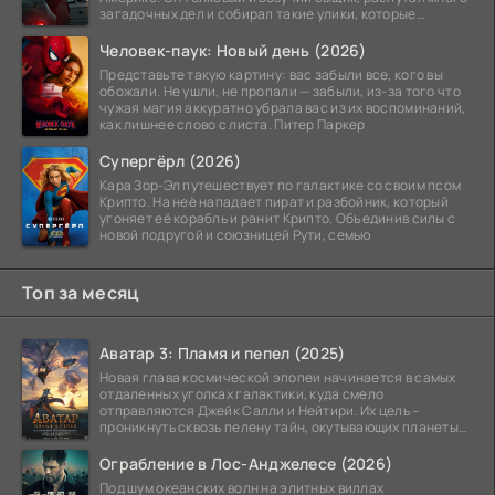
загадочных дел и собирал такие улики, которые
помогли
Человек-паук: Новый день (2026)
Представьте такую картину: вас забыли все, кого вы
обожали. Не ушли, не пропали — забыли, из-за того что
чужая магия аккуратно убрала вас из их воспоминаний,
как лишнее слово с листа. Питер Паркер
Супергёрл (2026)
Кара Зор-Эл путешествует по галактике со своим псом
Крипто. На неё нападает пират и разбойник, который
угоняет её корабль и ранит Крипто. Объединив силы с
новой подругой и союзницей Рути, семью
Топ за месяц
Аватар 3: Пламя и пепел (2025)
Новая глава космической эпопеи начинается в самых
отдаленных уголках галактики, куда смело
отправляются Джейк Салли и Нейтири. Их цель –
проникнуть сквозь пелену тайн, окутывающих планеты
системы
Ограбление в Лос-Анджелесе (2026)
Под шум океанских волн на элитных виллах