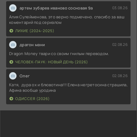
артем зубарев иваново сосновая 9а
03.08.26
Алия Сулейменова, это верно подмечено. спасибо за ваш
коментарий под сериалом
ЛИХИЕ (2024-2025)
драгон мани
02.08.26
Dragon Money твари со своим гнилым переводом.
ЧЕЛОВЕК-ПАУК: НОВЫЙ ДЕНЬ (2026)
Олег
02.08.26
Катя, дура ох и блювотина!!! Елена негретосина страшила,
Афина вообще уродина
ОДИССЕЯ (2026)