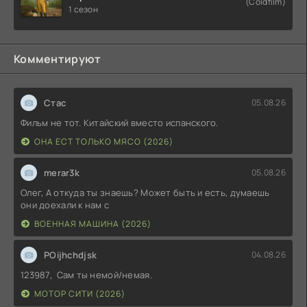
(Coldfilm)
Почти история Америки
1 сезон
(2026)
Комментируют
Стас
05.08.26
Фильм не тот. Китайский вместо испанского.
ОНА ЕСТ ТОЛЬКО МЯСО (2026)
merar3k
05.08.26
Олег, А откуда ты знаешь? Может быть и есть, думаешь
они доехали к нам с
ВОЕННАЯ МАШИНА (2026)
POijhchdjsk
04.08.26
123987, Сам ты немой/немая.
МОТОР СИТИ (2026)