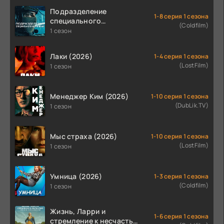
Подразделение
1-8 серия 1 сезона
специального
(Coldfilm)
назначения (2026)
1 сезон
Лаки (2026)
1-4 серия 1 сезона
(LostFilm)
1 сезон
Менеджер Ким (2026)
1-10 серия 1 сезона
(DubLik.TV)
1 сезон
Мыс страха (2026)
1-10 серия 1 сезона
(LostFilm)
1 сезон
Умница (2026)
1-3 серия 1 сезона
(Coldfilm)
1 сезон
Жизнь, Ларри и
1-6 серия 1 сезона
стремление к несчастью: