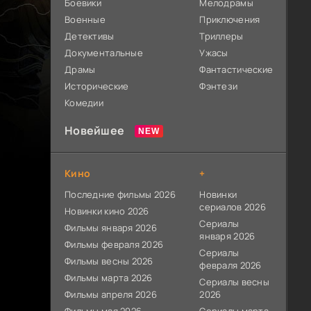
Боевики
Мелодрамы
Военные
Приключения
Детективы
Триллеры
Документальные
Ужасы
Драмы
Фантастические
Исторические
Фэнтези
Комедии
Новейшее
Кино
+
Последние фильмы 2026
Новинки
сериалов 2026
Новинки кино 2026
Сериалы
Фильмы января 2026
января 2026
Фильмы февраля 2026
Сериалы
Фильмы весны 2026
февраля 2026
Фильмы марта 2026
Сериалы весны
Фильмы апреля 2026
2026