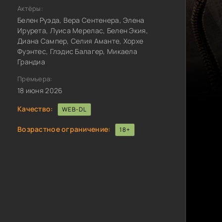
Актёры:
Белен Руэда, Вера Сентенера, Элена
Ирурета, Луиса Мерелас, Белен Экия,
Диана Сампер, Селия Аманте, Хорхе
Фуэнтес, Глэдис Балагер, Микаела
Грандиа
Премьера:
18 июня 2026
Качество:
WEB-DL
Возрастное ограничение:
18+