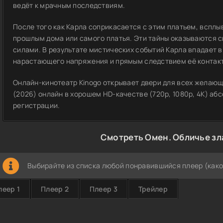
ведёт к мрачным последствиям.
После того как Карла соприкасается с этим платьем, всплы
прошлым дома или самого платья. Эти тайны оказываются 
силами. В результате мистических событий Карла впадает в
нарастающего напряжения и прямым следствием её контакт
Онлайн-кинотеатр Kinogo открывает двери для всех желающ
(2026) онлайн в хорошем HD-качестве (720p, 1080p, 4K) аб
регистрации.
Смотреть Омен. Обличье зл
Выбирайте из списка любой понравившийся плеер (како
леер 1
Плеер 2
Плеер 3
Трейлер