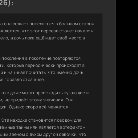
26):
да она решает поселиться в большом старом
надеется, что этот переезд станет началом
ело, а дочь пока ещё ищет своё место в
з поколения в поколение повторяются
ти, которые периодически происходят в
й и начинает считать, что именно дочь
ся гораздо страшнее.
что в доме могут происходить пугающие и
, не придаёт этому значения. Она —
дки. Однако скоро всё меняется.
. Эта находка становится поводом для
 тёмные тайны или является артефактом,
им звеном с духом другой девочки, что