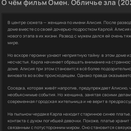
О чём фильм Омен. Обличье зла (20
В центре сюжета — женщина по имени Алисия. После разво
доме вместе со своей дочерью-подростком Карлой. Алисия 
нового этапа в их жизни. Развод с мужем дался ей очень тяж
мире.
Но вскоре героини узнают неприятную тайну: в этом доме и
несчастья. Карла начинает обращать внимание на страннос
доме. Алисия при этом становится всё более подозрительно
виновата во всём происходящем. Однако правда оказывает
Соседка, которая живёт напротив, предупреждает Алисию, 
необъяснимые события. Но женщина, занятая своими делами
современная городская жительница и не верит в предрассу
На пыльном чердаке Карла находит старинное синее платье
контакта с духом погибшей девочки. Похоже, платье хранит
связанным с потусторонним миром. Оно становится связующ