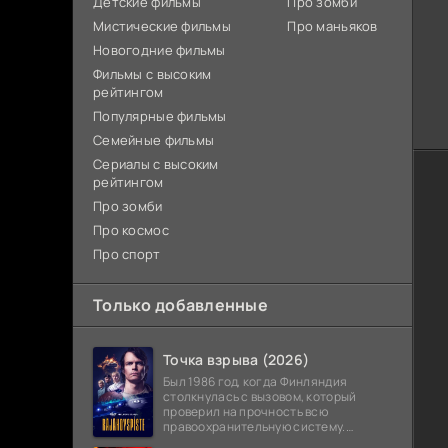
Детские фильмы
Про зомби
Мистические фильмы
Про маньяков
Новогодние фильмы
Фильмы с высоким
рейтингом
Популярные фильмы
Семейные фильмы
Сериалы с высоким
рейтингом
Про зомби
Про космос
Про спорт
Только добавленные
Точка взрыва (2026)
Был 1986 год, когда Финляндия
столкнулась с вызовом, который
проверил на прочность всю
правоохранительную систему.
Вооруженное нападение с захватом