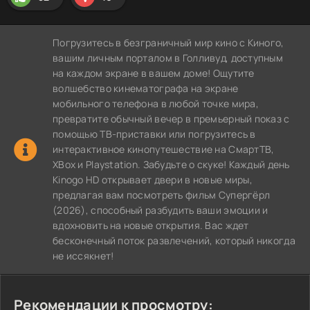
Погрузитесь в безграничный мир кино с Киного,
вашим личным порталом в Голливуд, доступным
на каждом экране в вашем доме! Ощутите
волшебство кинематографа на экране
мобильного телефона в любой точке мира,
превратите обычный вечер в премьерный показ с
помощью ТВ-приставки или погрузитесь в
интерактивное кинопутешествие на СмартТВ,
XBox и Playstation. Забудьте о скуке! Каждый день
Kinogo HD открывает двери в новые миры,
предлагая вам посмотреть фильм Супергёрл
(2026), способный разбудить ваши эмоции и
вдохновить на новые открытия. Вас ждет
бесконечный поток развлечений, который никогда
не иссякнет!
Рекомендации к просмотру: