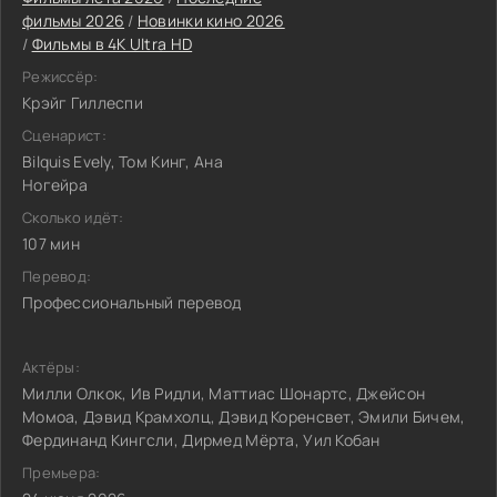
фильмы 2026
/
Новинки кино 2026
/
Фильмы в 4K Ultra HD
Режиссёр:
Крэйг Гиллеспи
Сценарист:
Bilquis Evely, Том Кинг, Ана
Ногейра
Сколько идёт:
107 мин
Перевод:
Профессиональный перевод
Актёры:
Милли Олкок, Ив Ридли, Маттиас Шонартс, Джейсон
Момоа, Дэвид Крамхолц, Дэвид Коренсвет, Эмили Бичем,
Фердинанд Кингсли, Дирмед Мёрта, Уил Кобан
Премьера: