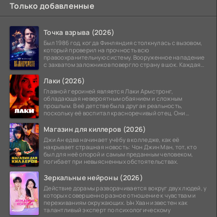
Только добавленные
Точка взрыва (2026)
Был 1986 год, когда Финляндия столкнулась с вызовом,
который проверил на прочность всю
правоохранительную систему. Вооруженное нападение
с захватом заложников повергло страну в шок. Каждая
минута той
Лаки (2026)
Главной героиней является Лаки Армстронг,
обладающая невероятным обаянием и сложным
прошлым. В её детстве была другая реальность,
поскольку её воспитал красноречивый отец. Они
постоянно перемещались,
Магазин для киллеров (2026)
Джи Ан едва начинает учёбу в колледже, как её
накрывает страшная новость: Чон Джин Ман, тот, кто
был для неё опорой и самым преданным человеком,
погибает при невыясненных обстоятельствах.
Зеркальные нейроны (2026)
Действие дорамы разворачивается вокруг двух людей, у
которых совершенно разное отношение к чувствам и
переживаниям окружающих. Ын Хван известен как
талантливый эксперт по психологическому