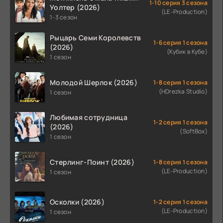
1-10 серия 3 сезона
Уолтер (2026)
(LE-Production)
1-3 сезон
Рыцарь Семи Королевств
1-6 серия 1 сезона
(2026)
(Кубик в Кубе)
1 сезон
Молодой Шерлок (2026)
1-8 серия 1 сезона
(HDrezka Studio)
1 сезон
Любимая сотрудница
1-2 серия 1 сезона
(2026)
(SoftBox)
1 сезон
Стерлинг-Поинт (2026)
1-8 серия 1 сезона
(LE-Production)
1 сезон
Осколки (2026)
1-2 серия 1 сезона
(LE-Production)
1 сезон