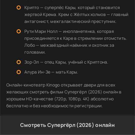
Крипто — суперпёс Кары, который становится
жертвой Крема. Крем с Жёлтых холмов — главный
антагонист, межгалактический преступник.
Рути Мари Нолл — инопланетянка, которая
присоединяется к Каре в стремлении отомстить.
Лобо — межзвёздный наёмник и охотник за
головами.
Зор-Эл — отец Кары, учёный с Криптона.
Алура Ин-Зе — мать Кары.
Онлайн-кинотеатр Kinogo открывает двери для всех
желающих смотреть фильм Супергёрл (2026) онлайн в
хорошем HD-качестве (720p, 1080p, 4K) абсолютно
бесплатно и без необходимости регистрации.
Смотреть Супергёрл (2026) онлайн