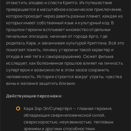
отомстить злодею и спасти Крипто. Их путешествие
превращается в масштабное космическое приключение,
которое проходит через девять разных планет, каждая из
которых имеет собственный язык и культурный код. В
прошлом героини всплывает множество отдельных
печальных эпизодов, начиная от города Арго, где
родилась Кара, и заканчивая культурой Криптона. Всё это
помогает понять, почему у героини такой характер и
откуда в ней тяга к саморазрушению. Сюжет фильма
исследует, как болезненное прошлое влияет на личность
супергероя и возможно ли в этом хаосе сохранить
человечность. История строится вокруг утраты, чувства
вины и желания защитить близких.
Действующие персонажи:
Кара Зор-Эл/Супергёрл — главная героиня,
обладающая сверхчеловеческой силой,
сверхскоростью, неуязвимостью, тепловым
зрением и другими способностями.