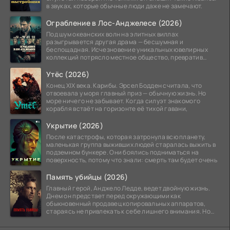
в звуках, которые обычные люди даже не замечают.
Ограбление в Лос-Анджелесе (2026)
Под шум океанских волн на элитных виллах
разыгрывается другая драма — бесшумная и
беспощадная. Исчезновение уникальных ювелирных
коллекций потрясло местное общество, превратив
побережье из курорта в
Утёс (2026)
Конец XIX века. Карибы. Эрсел Бодден считала, что
отвоевала у моря главный приз — обычную жизнь. Но
море ничего не забывает. Когда силуэт знакомого
корабля встаёт на горизонте её тихой гавани,
Укрытие (2026)
После катастрофы, которая затронула всю планету,
маленькая группа выживших людей старалась выжить в
подземном бункере. Они боялись подниматься на
поверхность, потому что знали: смерть там будет очень
Память убийцы (2026)
Главный герой, Анджело Ледде, ведет двойную жизнь.
Днем он предстает перед окружающими как
обыкновенный продавец копировальных аппаратов,
стараясь не привлекать к себе лишнего внимания. Но
когда