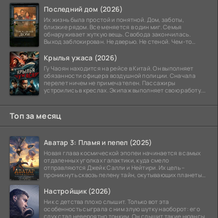
Последний дом (2026)
Их жизнь была простой и понятной. Дом, заботы,
близкие рядом. Все меняется в один миг. Семья
обнаруживает жуткую вещь. Свобода закончилась.
Выход заблокирован. Не дверью. Не стеной. Чем-то
невидимым.
Крылья ужаса (2026)
Гу Чаоян находится на рейсе в Китай. Он выполняет
обязанности офицера воздушной полиции. Сначала
перелет ничем не примечателен. Пассажиры
устроились в креслах. Экипаж выполняет свою работу.
Лайнер
Топ за месяц
Аватар 3: Пламя и пепел (2025)
Новая глава космической эпопеи начинается в самых
отдаленных уголках галактики, куда смело
отправляются Джейк Салли и Нейтири. Их цель –
проникнуть сквозь пелену тайн, окутывающих планеты
системы
Настройщик (2026)
Ник с детства плохо слышит. Только вот эта
особенность сыграла с ним злую шутку наоборот: его
слух стал невероятно тонким. Он слышит такие нюансы