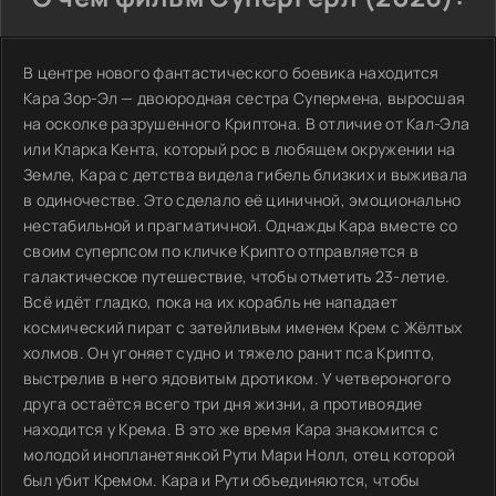
В центре нового фантастического боевика находится
Кара Зор-Эл — двоюродная сестра Супермена, выросшая
на осколке разрушенного Криптона. В отличие от Кал-Эла
или Кларка Кента, который рос в любящем окружении на
Земле, Кара с детства видела гибель близких и выживала
в одиночестве. Это сделало её циничной, эмоционально
нестабильной и прагматичной. Однажды Кара вместе со
своим суперпсом по кличке Крипто отправляется в
галактическое путешествие, чтобы отметить 23-летие.
Всё идёт гладко, пока на их корабль не нападает
космический пират с затейливым именем Крем с Жёлтых
холмов. Он угоняет судно и тяжело ранит пса Крипто,
выстрелив в него ядовитым дротиком. У четвероногого
друга остаётся всего три дня жизни, а противоядие
находится у Крема. В это же время Кара знакомится с
молодой инопланетянкой Рути Мари Нолл, отец которой
был убит Кремом. Кара и Рути объединяются, чтобы