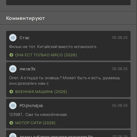
Комментируют
Стас
05.08.26
Фильм не тот. Китайский вместо испанского.
ОНА ЕСТ ТОЛЬКО МЯСО (2026)
merar3k
05.08.26
Олег, А откуда ты знаешь? Может быть и есть, думаешь
они доехали к нам с
ВОЕННАЯ МАШИНА (2026)
POijhchdjsk
04.08.26
123987, Сам ты немой/немая.
МОТОР СИТИ (2026)
артем зубарев иваново сосновая 9а
03.08.26