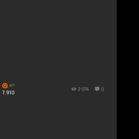
2 074
0
7.910