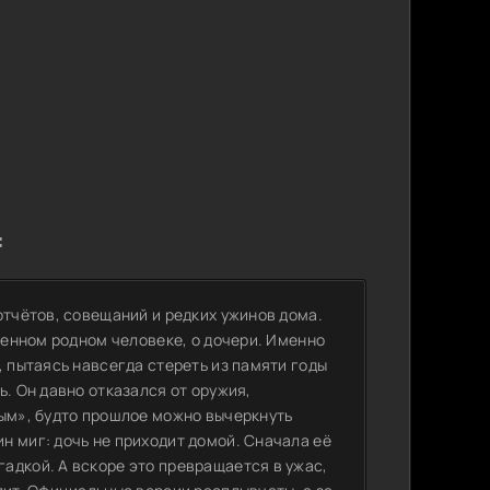
:
отчётов, совещаний и редких ужинов дома.
твенном родном человеке, о дочери. Именно
, пытаясь навсегда стереть из памяти годы
ь. Он давно отказался от оружия,
ным», будто прошлое можно вычеркнуть
н миг: дочь не приходит домой. Сначала её
адкой. А вскоре это превращается в ужас,