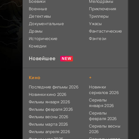
Боевики
Мелодрамы
Военные
Приключения
Детективы
Триллеры
Документальные
Ужасы
Драмы
Фантастические
Исторические
Фэнтези
Комедии
Новейшее
Кино
+
Последние фильмы 2026
Новинки
сериалов 2026
Новинки кино 2026
Сериалы
Фильмы января 2026
января 2026
Фильмы февраля 2026
Сериалы
Фильмы весны 2026
февраля 2026
Фильмы марта 2026
Сериалы весны
Фильмы апреля 2026
2026