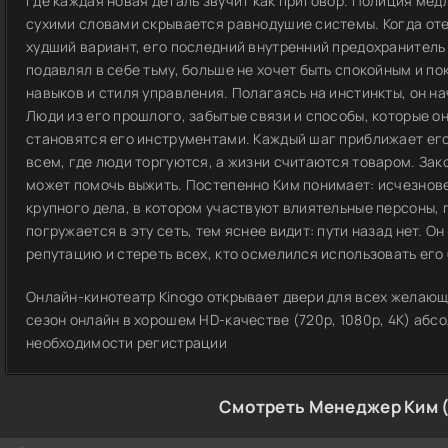
где каждая новая деталь звучит как приговор. Полиция мед
сухими словами скрывается равнодушие системы. Когда оте
худший вариант, его последний внутренний предохранитель
подавлял в себе тьму, больше не хочет быть спокойным и п
навыков и стиля управления. Полагаясь на инстинкты, он н
Люди из его прошлого, забытые связи и способы, которые о
становятся его инструментами. Каждый шаг приближает его
всем, где люди торгуются, а жизни считаются товаром. Зако
может помочь выжить. Постепенно Ким понимает: исчезнове
крупного дела, в котором участвуют влиятельные персоны, 
погружается в эту сеть, тем яснее видит: пути назад нет. О
репутацию и стереть всех, кто осмелился использовать его
Онлайн-кинотеатр Kinogo открывает двери для всех желающ
сезон онлайн в хорошем HD-качестве (720p, 1080p, 4K) абсо
необходимости регистрации
Смотреть Менеджер Ким 