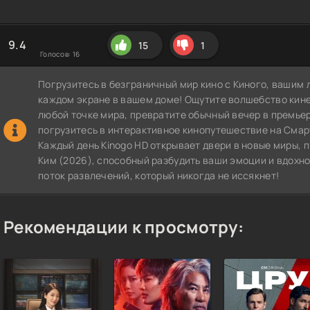
9.4
15
1
Голосов:
16
Погрузитесь в безграничный мир кино с Киного, вашим 
каждом экране в вашем доме! Ощутите волшебство кин
любой точке мира, превратите обычный вечер в премье
погрузитесь в интерактивное кинопутешествие на СмартТВ
Каждый день Kinogo HD открывает двери в новые миры,
Ким (2026), способный разбудить ваши эмоции и вдохно
поток развлечений, который никогда не иссякнет!
Рекомендации к просмотру: