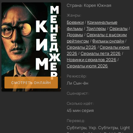
Страна: Корея Южная
Жанры:
Боевики
/
Криминальные
фильмы
/
Триллеры
/
Сериалы
/
Дорамы
/
Сериалы с высоким
рейтингом
/
Фильмы онлайн
/
Сериалы 2026
/
Сериалы июня
2026
/
Сериалы лета 2026
/
Новинки сериалов 2026
/
Сериалы июля 2026
Режиссёр:
СМОТРЕТЬ ОНЛАЙН
Ли Сын-ён
Сценарист:
Сколько идёт:
45 мин серия
Перевод:
Субтитры, Укр. Субтитры, Light