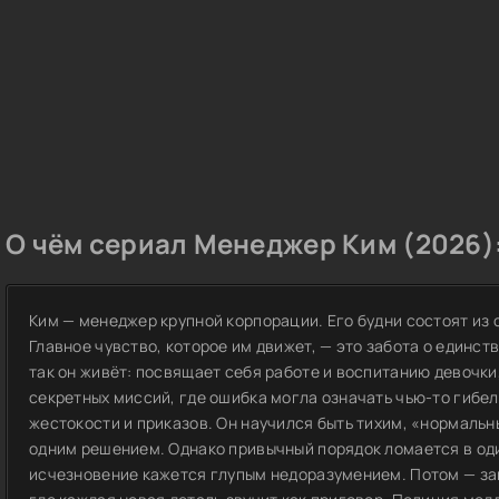
О чём сериал Менеджер Ким (2026)
Ким — менеджер крупной корпорации. Его будни состоят из 
Главное чувство, которое им движет, — это забота о единс
так он живёт: посвящает себя работе и воспитанию девочки
секретных миссий, где ошибка могла означать чью-то гибел
жестокости и приказов. Он научился быть тихим, «нормаль
одним решением. Однако привычный порядок ломается в оди
исчезновение кажется глупым недоразумением. Потом — заг