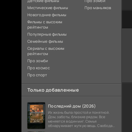
Детские фильмы
Про зомби
Мистические фильмы
Про маньяков
Новогодние фильмы
Фильмы с высоким
рейтингом
Популярные фильмы
Семейные фильмы
Сериалы с высоким
рейтингом
Про зомби
Про космос
Про спорт
Только добавленные
Последний дом (2026)
Их жизнь была простой и понятной.
Дом, заботы, близкие рядом. Все
меняется в один миг. Семья
обнаруживает жуткую вещь. Свобода
закончилась. Выход заблокирован. Не