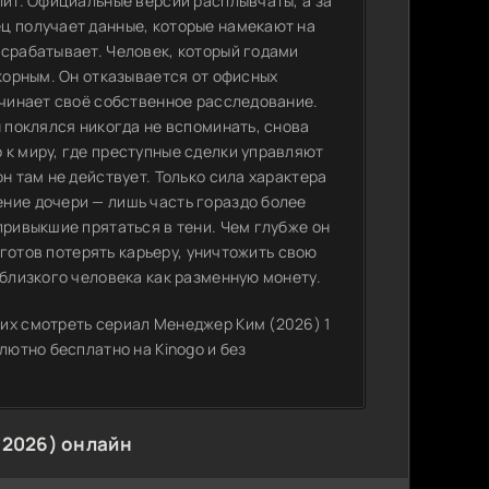
лит. Официальные версии расплывчаты, а за
ц получает данные, которые намекают на
 срабатывает. Человек, который годами
окорным. Он отказывается от офисных
ачинает своё собственное расследование.
н поклялся никогда не вспоминать, снова
 к миру, где преступные сделки управляют
н там не действует. Только сила характера
ние дочери — лишь часть гораздо более
привыкшие прятаться в тени. Чем глубже он
н готов потерять карьеру, уничтожить свою
 близкого человека как разменную монету.
их смотреть сериал Менеджер Ким (2026) 1
лютно бесплатно на Kinogo и без
(2026) онлайн