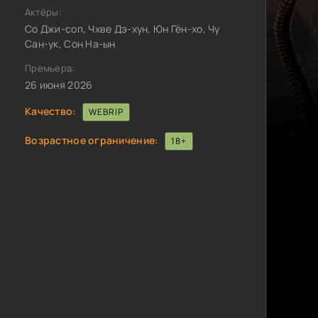
Актёры:
Со Джи-соп, Чхве Дэ-хун, Юн Гён-хо, Чу
Сан-ук, Сон На-ын
Премьера:
26 июня 2026
Качество:
WEBRIP
Возрастное ограничение:
18+