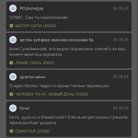
POijhchdjsk
04.08.26
123987, Сам ты немой/немая.
МОТОР СИТИ (2026)
артем зубарев иваново сосновая 9а
03.08.26
Алия Сулейменова, это верно подмечено. спасибо за ваш
коментарий под сериалом
ЛИХИЕ (2024-2025)
драгон мани
02.08.26
Dragon Money твари со своим гнилым переводом.
ЧЕЛОВЕК-ПАУК: НОВЫЙ ДЕНЬ (2026)
Олег
02.08.26
Катя, дура ох и блювотина!!! Елена негретосина страшила,
Афина вообще уродина
ОДИССЕЯ (2026)