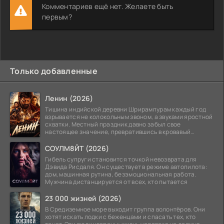
Комментариев ещё нет. Желаете быть
первым?
Только добавленные
Ленин (2026)
Тишина индийской деревни Шрирампурам каждый год
взрывается не колокольным звоном, а звуками яростной
схватки. Местный праздник давно забыл свое
настоящее значение, превратившись в кровавый
ритуал.
СОУЛМ8ЙТ (2026)
Гибель супруги становится точкой невозврата для
Дэвида Рисдаля. Он существует в режиме автопилота:
дом, машинная рутина, безэмоциональная работа.
Мужчина дистанцируется от всех, кто пытается
23 000 жизней (2026)
В Средиземное море выходит группа волонтёров. Они
хотят искать лодки с беженцами и спасать тех, кто