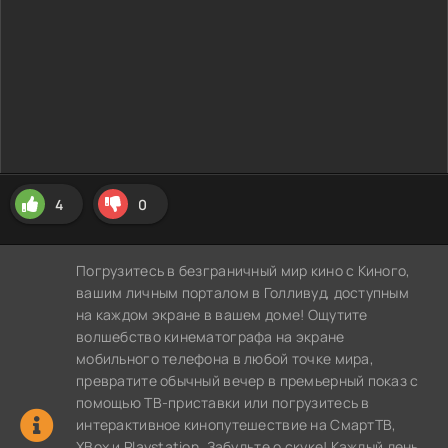
4
0
Погрузитесь в безграничный мир кино с Киного,
вашим личным порталом в Голливуд, доступным
на каждом экране в вашем доме! Ощутите
волшебство кинематографа на экране
мобильного телефона в любой точке мира,
превратите обычный вечер в премьерный показ с
помощью ТВ-приставки или погрузитесь в
интерактивное кинопутешествие на СмартТВ,
XBox и Playstation. Забудьте о скуке! Каждый день