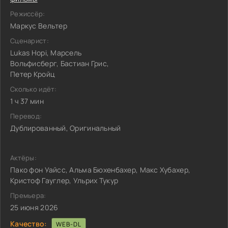
Режиссёр:
Маркус Вельтер
Сценарист:
Lukas Hopi, Марсель
Вольфисберг, Бастиан Грис,
Петер Кройц
Сколько идёт:
1 ч 37 мин
Перевод:
Дублированный, Оригинальный
Актёры:
Пако фон Уайсс, Альма Бюхенбахер, Макс Хубахер,
Кристоф Гауглер, Ульрих Тукур
Премьера:
25 июня 2026
Качество:
WEB-DL