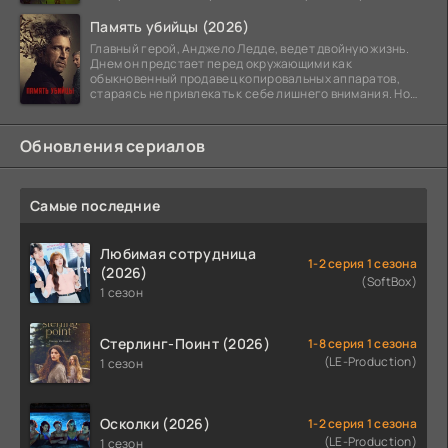
Память убийцы (2026)
Главный герой, Анджело Ледде, ведет двойную жизнь.
Днем он предстает перед окружающими как
обыкновенный продавец копировальных аппаратов,
стараясь не привлекать к себе лишнего внимания. Но
когда
Обновления сериалов
Самые последние
Любимая сотрудница
1-2 серия 1 сезона
(2026)
(SoftBox)
1 сезон
Стерлинг-Поинт (2026)
1-8 серия 1 сезона
(LE-Production)
1 сезон
Осколки (2026)
1-2 серия 1 сезона
(LE-Production)
1 сезон