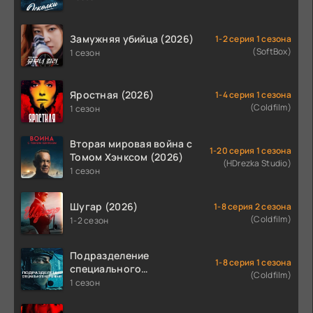
Замужняя убийца (2026)
1-2 серия 1 сезона
(SoftBox)
1 сезон
Яростная (2026)
1-4 серия 1 сезона
(Coldfilm)
1 сезон
Вторая мировая война с
1-20 серия 1 сезона
Томом Хэнксом (2026)
(HDrezka Studio)
1 сезон
Шугар (2026)
1-8 серия 2 сезона
(Coldfilm)
1-2 сезон
Подразделение
1-8 серия 1 сезона
специального
(Coldfilm)
назначения (2026)
1 сезон