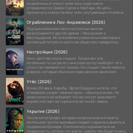
отдаленных уголках галактики, куда смело
отправляются Джейк Салли и Нейтири. Их цель –
проникнуть сквозь пелену тайн, окутывающих планеты
системы
Ограбление в Лос-Анджелесе (2026)
Под шум океанских волн на элитных виллах
разыгрывается другая драма — бесшумная и
беспощадная. Исчезновение уникальных ювелирных
коллекций потрясло местное общество, превратив
побережье из курорта в
Настройщик (2026)
Ник с детства плохо слышит. Только вот эта
особенность сыграла с ним злую шутку наоборот: его
слух стал невероятно тонким. Он слышит такие нюансы
в звуках, которые обычные люди даже не замечают.
Утёс (2026)
Конец XIX века. Карибы. Эрсел Бодден считала, что
отвоевала у моря главный приз — обычную жизнь. Но
море ничего не забывает. Когда силуэт знакомого
корабля встаёт на горизонте её тихой гавани,
Укрытие (2026)
После катастрофы, которая затронула всю планету,
маленькая группа выживших людей старалась выжить в
подземном бункере. Они боялись подниматься на
поверхность, потому что знали: смерть там будет очень