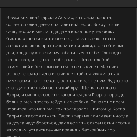
В высоких швейцарских Альпах, в горном приюте,
остаётся один двенадцатилетний Георг. Вокруг лишь
снег, мороз и места, где даже взрослому человеку
быстро становится тревожно. Для мальчика это не
захватывающее приключение из книжки, а его обычные
дни, когда нужно самому заботиться о себе. Однажды
Георг находит щенка сенбернара. Щенок слабый,
замёрзший и без помощи точно не выживет. Мальчик
решает спрятать его и начинает тайком ухаживать за
ним: кормит, отогревает, разговаривает с ним, будто это
его единственный настоящий друг. Щенка называют
Барри, и очень скоро он становится для Георга гораздо
больше, чем просто найденная собака. Однако не всем
нравится, что мальчик так привязался к питомцу. Когда
Барри пытаются отнять, Георг впервые понимает: иногда
за друга надо бороться, даже если ты совсем один против
взрослых, установленных правил и бескрайних гор
вокруг.