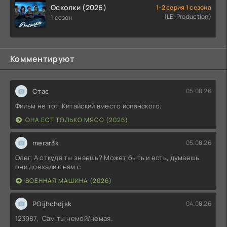
Осколки (2026)
1-2 серия 1 сезона
(LE-Production)
1 сезон
Комментируют
Стас
05.08.26
Фильм не тот. Китайский вместо испанского.
ОНА ЕСТ ТОЛЬКО МЯСО (2026)
merar3k
05.08.26
Олег, А откуда ты знаешь? Может быть и есть, думаешь
они доехали к нам с
ВОЕННАЯ МАШИНА (2026)
POijhchdjsk
04.08.26
123987, Сам ты немой/немая.