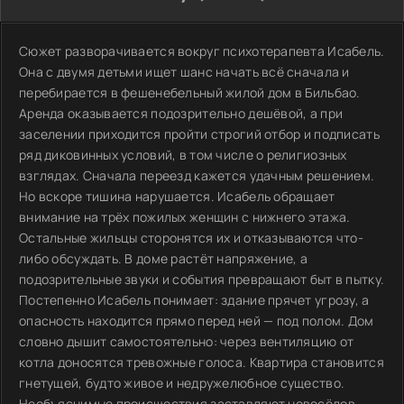
Сюжет разворачивается вокруг психотерапевта Исабель.
Она с двумя детьми ищет шанс начать всё сначала и
перебирается в фешенебельный жилой дом в Бильбао.
Аренда оказывается подозрительно дешёвой, а при
заселении приходится пройти строгий отбор и подписать
ряд диковинных условий, в том числе о религиозных
взглядах. Сначала переезд кажется удачным решением.
Но вскоре тишина нарушается. Исабель обращает
внимание на трёх пожилых женщин с нижнего этажа.
Остальные жильцы сторонятся их и отказываются что-
либо обсуждать. В доме растёт напряжение, а
подозрительные звуки и события превращают быт в пытку.
Постепенно Исабель понимает: здание прячет угрозу, а
опасность находится прямо перед ней — под полом. Дом
словно дышит самостоятельно: через вентиляцию от
котла доносятся тревожные голоса. Квартира становится
гнетущей, будто живое и недружелюбное существо.
Необъяснимые происшествия заставляют новосёлов