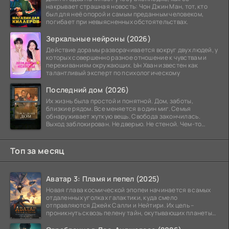
накрывает страшная новость: Чон Джин Ман, тот, кто
был для неё опорой и самым преданным человеком,
погибает при невыясненных обстоятельствах.
Зеркальные нейроны (2026)
Действие дорамы разворачивается вокруг двух людей, у
которых совершенно разное отношение к чувствам и
переживаниям окружающих. Ын Хван известен как
талантливый эксперт по психологическому
Последний дом (2026)
Их жизнь была простой и понятной. Дом, заботы,
близкие рядом. Все меняется в один миг. Семья
обнаруживает жуткую вещь. Свобода закончилась.
Выход заблокирован. Не дверью. Не стеной. Чем-то
невидимым.
Топ за месяц
Аватар 3: Пламя и пепел (2025)
Новая глава космической эпопеи начинается в самых
отдаленных уголках галактики, куда смело
отправляются Джейк Салли и Нейтири. Их цель –
проникнуть сквозь пелену тайн, окутывающих планеты
системы