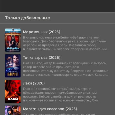
Только добавленные
Мороженщик (2026)
В живописном местечке Бейлин-Бей царит летняя
благодать. Дети беспечно играют, а жизнь идет своим
чередом, не предвещая беды. Внезапно в город
въезжает загадочный человек, торгующий мороженым.
Его
Точка взрыва (2026)
Был 1986 год, когда Финляндия столкнулась с вызовом,
который проверил на прочность всю
правоохранительную систему. Вооруженное нападение
с захватом заложников повергло страну в шок. Каждая
минута той
Лаки (2026)
Главной героиней является Лаки Армстронг,
обладающая невероятным обаянием и сложным
прошлым. В её детстве была другая реальность,
поскольку её воспитал красноречивый отец. Они
постоянно перемещались,
Магазин для киллеров (2026)
Джи Ан едва начинает учёбу в колледже, как её