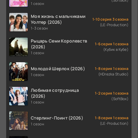
(SoftBox)
1 сезон
Моя жизнь с мальчиками
1-10 серия 3 сезона
Уолтер (2026)
(LE-Production)
1-3 сезон
Рыцарь Семи Королевств
1-6 серия 1 сезона
(2026)
(Кубик в Кубе)
1 сезон
Молодой Шерлок (2026)
1-8 серия 1 сезона
(HDrezka Studio)
1 сезон
Любимая сотрудница
1-2 серия 1 сезона
(2026)
(SoftBox)
1 сезон
Стерлинг-Поинт (2026)
1-8 серия 1 сезона
(LE-Production)
1 сезон