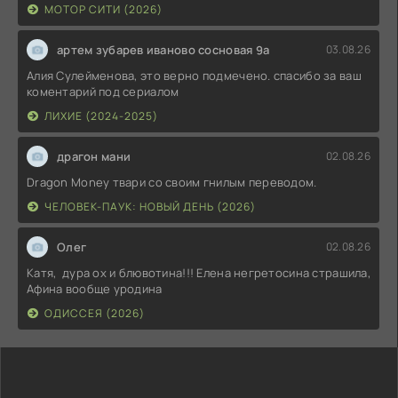
МОТОР СИТИ (2026)
артем зубарев иваново сосновая 9а
03.08.26
Алия Сулейменова, это верно подмечено. спасибо за ваш
коментарий под сериалом
ЛИХИЕ (2024-2025)
драгон мани
02.08.26
Dragon Money твари со своим гнилым переводом.
ЧЕЛОВЕК-ПАУК: НОВЫЙ ДЕНЬ (2026)
Олег
02.08.26
Катя, дура ох и блювотина!!! Елена негретосина страшила,
Афина вообще уродина
ОДИССЕЯ (2026)