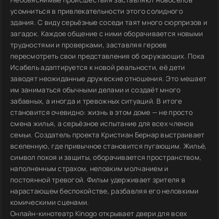
усомниться в привлекательности этого солидного
здания. С виду серьёзные соседи таят много сюрпризов и
загадок. Каждое общение с ними оборачивается новыми
трудностями и проверками, заставляя героев
пересмотреть свои представления об окружающих. Пока
Исабель адаптируется к новой реальности, её дети
заводят неожиданные дружеские отношения. Это мешает
им заниматься обычными делами и создаёт много
забавных, а иногда и тревожных ситуаций. В итоге
становится очевидно: жизнь в этом доме — не просто
смена жилья, а серьёзное испытание для всех членов
семьи. Создатель проекта Кристиан Бернар выстраивает
вселенную, где привычное становится пугающим. Жильё,
символ покоя и защиты, оборачивается пространством,
наполненным страхом, неловким молчанием и
постоянной тревогой. Фильм удерживает зрителя в
нарастающем беспокойстве, разбавляя его неловкими
комическими сценами.
Онлайн-кинотеатр Kinogo открывает двери для всех