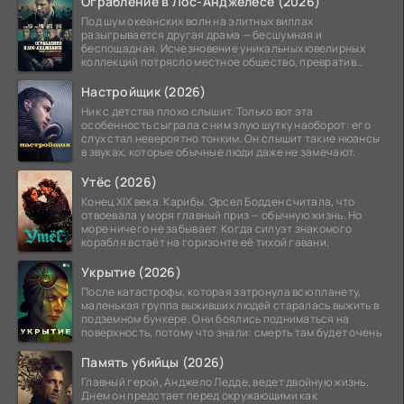
Ограбление в Лос-Анджелесе (2026)
Под шум океанских волн на элитных виллах
разыгрывается другая драма — бесшумная и
беспощадная. Исчезновение уникальных ювелирных
коллекций потрясло местное общество, превратив
побережье из курорта в
Настройщик (2026)
Ник с детства плохо слышит. Только вот эта
особенность сыграла с ним злую шутку наоборот: его
слух стал невероятно тонким. Он слышит такие нюансы
в звуках, которые обычные люди даже не замечают.
Утёс (2026)
Конец XIX века. Карибы. Эрсел Бодден считала, что
отвоевала у моря главный приз — обычную жизнь. Но
море ничего не забывает. Когда силуэт знакомого
корабля встаёт на горизонте её тихой гавани,
Укрытие (2026)
После катастрофы, которая затронула всю планету,
маленькая группа выживших людей старалась выжить в
подземном бункере. Они боялись подниматься на
поверхность, потому что знали: смерть там будет очень
Память убийцы (2026)
Главный герой, Анджело Ледде, ведет двойную жизнь.
Днем он предстает перед окружающими как