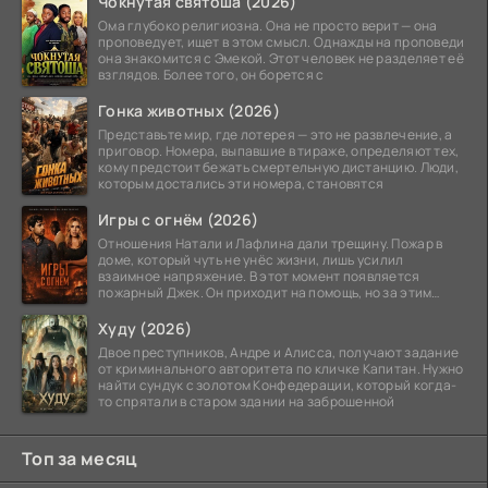
Чокнутая святоша (2026)
Ома глубоко религиозна. Она не просто верит — она
проповедует, ищет в этом смысл. Однажды на проповеди
она знакомится с Эмекой. Этот человек не разделяет её
взглядов. Более того, он борется с
Гонка животных (2026)
Представьте мир, где лотерея — это не развлечение, а
приговор. Номера, выпавшие в тираже, определяют тех,
кому предстоит бежать смертельную дистанцию. Люди,
которым достались эти номера, становятся
Игры с огнём (2026)
Отношения Натали и Лафлина дали трещину. Пожар в
доме, который чуть не унёс жизни, лишь усилил
взаимное напряжение. В этот момент появляется
пожарный Джек. Он приходит на помощь, но за этим
стоит его
Худу (2026)
Двое преступников, Андре и Алисса, получают задание
от криминального авторитета по кличке Капитан. Нужно
найти сундук с золотом Конфедерации, который когда-
то спрятали в старом здании на заброшенной
Топ за месяц