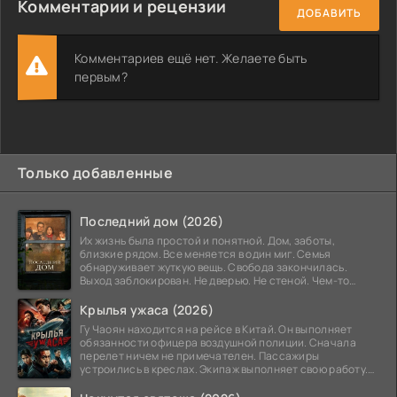
Комментарии и рецензии
ДОБАВИТЬ
Комментариев ещё нет. Желаете быть
первым?
Только добавленные
Последний дом (2026)
Их жизнь была простой и понятной. Дом, заботы,
близкие рядом. Все меняется в один миг. Семья
обнаруживает жуткую вещь. Свобода закончилась.
Выход заблокирован. Не дверью. Не стеной. Чем-то
невидимым.
Крылья ужаса (2026)
Гу Чаоян находится на рейсе в Китай. Он выполняет
обязанности офицера воздушной полиции. Сначала
перелет ничем не примечателен. Пассажиры
устроились в креслах. Экипаж выполняет свою работу.
Лайнер