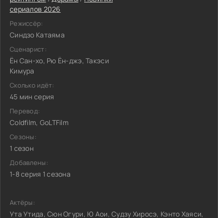
сериалов 2026
Режиссёр:
Синдзо Катаяма
Сценарист:
Ён Сан-хо, Рю Ён-джэ, Такэси
Кимура
Сколько идёт:
45 мин серия
Перевод:
Coldfilm, GoLTFilm
Сезоны:
1 сезон
Добавлены:
1-8 серия 1 сезона
Актёры:
Ута Утида, Сюн Огури, Ю Аои, Судзу Хиросэ, Кэнто Хаяси,