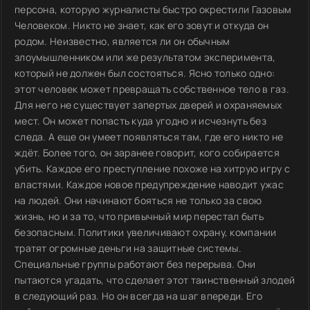
персона, которую журналисты быстро окрестили Газовым
Человеком. Никто не знает, как его зовут и откуда он
родом. Неизвестно, является ли он обычным
злоумышленником или же результатом эксперимента,
который не должен был состояться. Ясно только одно:
этот человек может превращать собственное тело в газ.
Для него не существует запертых дверей и охраняемых
мест. Он может попасть куда угодно и исчезнуть без
следа. А еще он умеет появляться там, где его никто не
ждёт. Более того, он заранее говорит, кого собирается
убить. Каждое его преступление похоже на хитрую игру с
властями. Каждое новое предупреждение наводит ужас
на людей. Они начинают бояться не только за свою
жизнь, но и за то, что привычный мир перестал быть
безопасным. Политики увеличивают охрану, компании
тратят огромные деньги на защитные системы.
Специальные группы работают без перерыва. Они
пытаются угадать, что сделает этот таинственный злодей
в следующий раз. Но он всегда на шаг впереди. Его