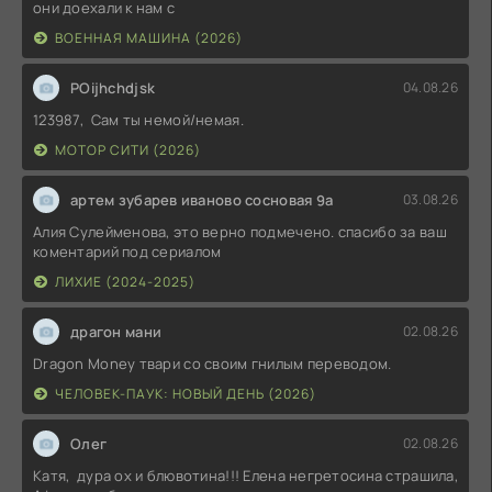
они доехали к нам с
ВОЕННАЯ МАШИНА (2026)
POijhchdjsk
04.08.26
123987, Сам ты немой/немая.
МОТОР СИТИ (2026)
артем зубарев иваново сосновая 9а
03.08.26
Алия Сулейменова, это верно подмечено. спасибо за ваш
коментарий под сериалом
ЛИХИЕ (2024-2025)
драгон мани
02.08.26
Dragon Money твари со своим гнилым переводом.
ЧЕЛОВЕК-ПАУК: НОВЫЙ ДЕНЬ (2026)
Олег
02.08.26
Катя, дура ох и блювотина!!! Елена негретосина страшила,