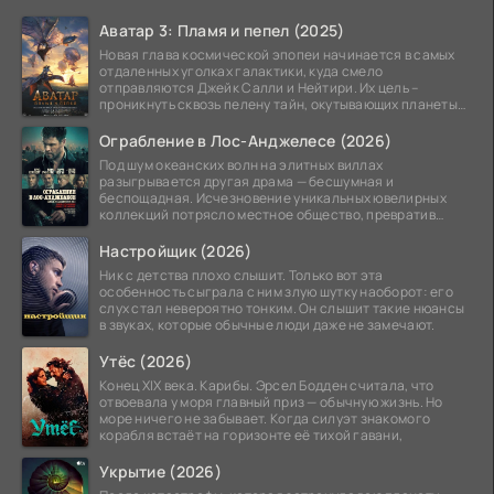
Аватар 3: Пламя и пепел (2025)
Новая глава космической эпопеи начинается в самых
отдаленных уголках галактики, куда смело
отправляются Джейк Салли и Нейтири. Их цель –
проникнуть сквозь пелену тайн, окутывающих планеты
системы
Ограбление в Лос-Анджелесе (2026)
Под шум океанских волн на элитных виллах
разыгрывается другая драма — бесшумная и
беспощадная. Исчезновение уникальных ювелирных
коллекций потрясло местное общество, превратив
побережье из курорта в
Настройщик (2026)
Ник с детства плохо слышит. Только вот эта
особенность сыграла с ним злую шутку наоборот: его
слух стал невероятно тонким. Он слышит такие нюансы
в звуках, которые обычные люди даже не замечают.
Утёс (2026)
Конец XIX века. Карибы. Эрсел Бодден считала, что
отвоевала у моря главный приз — обычную жизнь. Но
море ничего не забывает. Когда силуэт знакомого
корабля встаёт на горизонте её тихой гавани,
Укрытие (2026)