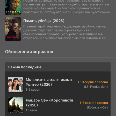
После катастрофы, которая затронула всю планету,
маленькая группа выживших людей старалась выжить в
подземном бункере. Они боялись подниматься на
поверхность, потому что знали: смерть там будет очень
Память убийцы (2026)
Главный герой, Анджело Ледде, ведет двойную жизнь.
Днем он предстает перед окружающими как
обыкновенный продавец копировальных аппаратов,
стараясь не привлекать к себе лишнего внимания. Но
когда
Обновления сериалов
Самые последние
Моя жизнь с мальчиками
1-10 серия 3 сезона
Уолтер (2026)
(LE-Production)
1-3 сезон
Рыцарь Семи Королевств
1-6 серия 1 сезона
(2026)
(Кубик в Кубе)
1 сезон