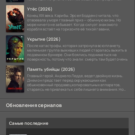
побережье из курорта в
Утёс (2026)
Конец XIX века. Карибы. Эрсел Бодден считала, что
отвоевала у моря главный приз — обычную жизнь. Но
море ничего не забывает. Когда силуэт знакомого
корабля встаёт на горизонте её тихой гавани,
Укрытие (2026)
После катастрофы, которая затронула всю планету,
маленькая группа выживших людей старалась выжить в
подземном бункере. Они боялись подниматься на
поверхность, потому что знали: смерть там будет очень
Память убийцы (2026)
Главный герой, Анджело Ледде, ведет двойную жизнь.
Днем он предстает перед окружающими как
обыкновенный продавец копировальных аппаратов,
стараясь не привлекать к себе лишнего внимания. Но
когда
Обновления сериалов
Самые последние