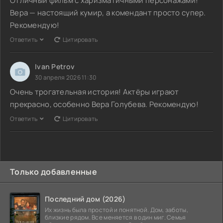
Отличный фильм с харизматичными персонажами!
Вера — настоящий кумир, а комендант просто супер.
Рекомендую!
Ответить
Цитировать
Ivan Petrov
30 апреля 2026 11:30
Очень трогательная история! Актёры играют
прекрасно, особенно Вера Голубева. Рекомендую!
Ответить
Цитировать
Только добавленные
Последний дом (2026)
Их жизнь была простой и понятной. Дом, заботы,
близкие рядом. Все меняется в один миг. Семья