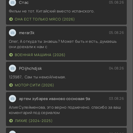
Стас
05.08.26
Фильм не тот. Китайский вместо испанского.
ОНА ЕСТ ТОЛЬКО МЯСО (2026)
merar3k
05.08.26
Олег, А откуда ты знаешь? Может быть и есть, думаешь
они доехали к нам с
ВОЕННАЯ МАШИНА (2026)
POijhchdjsk
04.08.26
123987, Сам ты немой/немая.
МОТОР СИТИ (2026)
артем зубарев иваново сосновая 9а
03.08.26
Алия Сулейменова, это верно подмечено. спасибо за ваш
коментарий под сериалом
ЛИХИЕ (2024-2025)