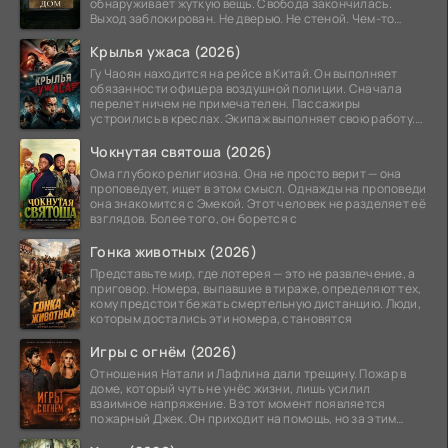
обнаруживает жуткую вещь. Свобода закончилась.
Выход заблокирован. Не дверью. Не стеной. Чем-то
невидимым.
Крылья ужаса (2026)
Гу Чаоян находится на рейсе в Китай. Он выполняет
обязанности офицера воздушной полиции. Сначала
перелет ничем не примечателен. Пассажиры
устроились в креслах. Экипаж выполняет свою работу.
Лайнер
Чокнутая святоша (2026)
Ома глубоко религиозна. Она не просто верит — она
проповедует, ищет в этом смысл. Однажды на проповеди
она знакомится с Эмекой. Этот человек не разделяет её
взглядов. Более того, он борется с
Гонка животных (2026)
Представьте мир, где лотерея — это не развлечение, а
приговор. Номера, выпавшие в тираже, определяют тех,
кому предстоит бежать смертельную дистанцию. Люди,
которым достались эти номера, становятся
Игры с огнём (2026)
Отношения Натали и Лафлина дали трещину. Пожар в
доме, который чуть не унёс жизни, лишь усилил
взаимное напряжение. В этот момент появляется
пожарный Джек. Он приходит на помощь, но за этим
стоит его