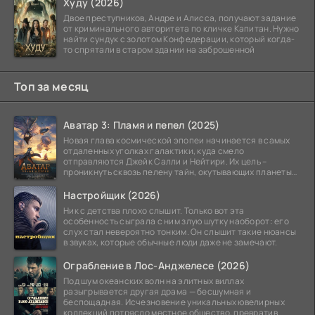
Худу (2026)
Двое преступников, Андре и Алисса, получают задание
от криминального авторитета по кличке Капитан. Нужно
найти сундук с золотом Конфедерации, который когда-
то спрятали в старом здании на заброшенной
Топ за месяц
Аватар 3: Пламя и пепел (2025)
Новая глава космической эпопеи начинается в самых
отдаленных уголках галактики, куда смело
отправляются Джейк Салли и Нейтири. Их цель –
проникнуть сквозь пелену тайн, окутывающих планеты
системы
Настройщик (2026)
Ник с детства плохо слышит. Только вот эта
особенность сыграла с ним злую шутку наоборот: его
слух стал невероятно тонким. Он слышит такие нюансы
в звуках, которые обычные люди даже не замечают.
Ограбление в Лос-Анджелесе (2026)
Под шум океанских волн на элитных виллах
разыгрывается другая драма — бесшумная и
беспощадная. Исчезновение уникальных ювелирных
коллекций потрясло местное общество, превратив