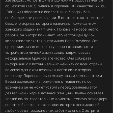
желающих смотреть фильм Одиноким предоставляется
общежитие (1983) онлайн в хорошем HD-качестве (720p,
1080p, 4K) абсолютно бесплатно на Kinogo и без
необходимости регистрации. В центре сюжета - история
бывшего моряка, которого назначают комендантом
женского общежития ткачих. Прибыв на новое место
работы, он быстро понимает, что настоящей душой
коллектива является энергичная Вера Голубева. Эта
предприимчивая женщина увлеченно занимается
устройством личной жизни своих подруг, создав
неформальное брачное агентство. Она собирает
информацию о потенциальных женихах со всей страны,
помогая одиноким девушкам найти свою вторую
половину. Первоначально между новым комендантом и
Верой возникают напряженные отношения, но со
временем он не может устоять перед обаянием этой
деятельной и харизматичной женщины. Фильм сочетает
легкий юмор, трогательные моменты и теплую атмосферу
советской эпохи, рассказывая историю неожиданной
любви среди повседневных забот и хлопот. Смотрите