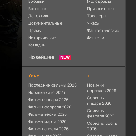
Боевики
Мелодрамы
Военные
Приключения
Детективы
Триллеры
Документальные
Ужасы
Драмы
Фантастические
Исторические
Фэнтези
Комедии
Новейшее
Кино
+
Последние фильмы 2026
Новинки
сериалов 2026
Новинки кино 2026
Сериалы
Фильмы января 2026
января 2026
Фильмы февраля 2026
Сериалы
Фильмы весны 2026
февраля 2026
Фильмы марта 2026
Сериалы весны
Фильмы апреля 2026
2026