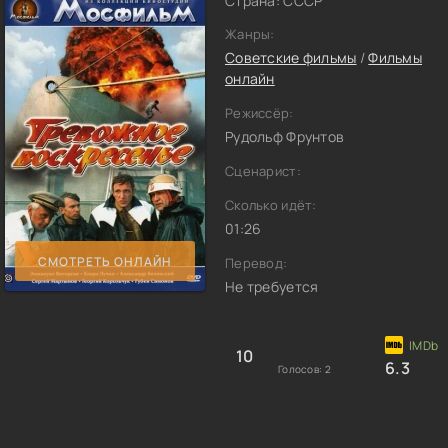
Страна: СССР
Жанры:
Советские фильмы
/
Фильмы
онлайн
Режиссёр:
Рудольф Фрунтов
Сценарист:
Сколько идёт:
01:26
СМОТРЕТЬ ОНЛАЙН
Перевод:
Не требуется
10
6.3
Голосов:
2