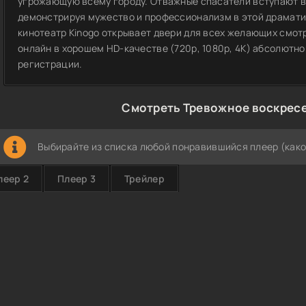
угрожающую всему городу. Отважные спасатели вступают в 
демонстрируя мужество и профессионализм в этой драмати
кинотеатр Kinogo открывает двери для всех желающих смот
онлайн в хорошем HD-качестве (720p, 1080p, 4К) абсолютно
регистрации.
Смотреть Тревожное воскресе
Выбирайте из списка любой понравившийся плеер (како
леер 2
Плеер 3
Трейлер