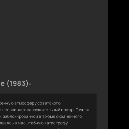
е (1983):
яженную атмосферу советского
о вспыхивает разрушительный пожар. Группа
, заблокированной в трюме охваченного
ращаясь в масштабную катастрофу,