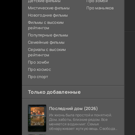
Детские фильмы
Про зомби
Мистические фильмы
Про маньяков
Новогодние фильмы
Фильмы с высоким
рейтингом
Популярные фильмы
Семейные фильмы
Сериалы с высоким
рейтингом
Про зомби
Про космос
Про спорт
Только добавленные
Последний дом (2026)
Их жизнь была простой и понятной.
Дом, заботы, близкие рядом. Все
меняется в один миг. Семья
обнаруживает жуткую вещь. Свобода
закончилась. Выход заблокирован. Не