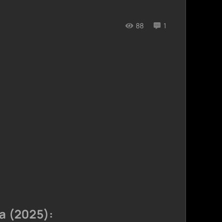
88
1
а (2025):