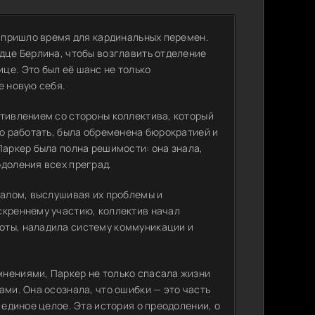
о пришло время для кардинальных перемен.
дце Берлина, чтобы возглавить отделение
це. Это был её шанс не только
е новую себя.
отивлением со стороны коллектива, который
ло работать, была обременена бюрократией и
Паркер была полна решимости: она знала,
одоления всех преград.
налом, выслушивая их проблемы и
скреннему участию, коллектив начал
оты, наладила систему коммуникации и
мнениями, Паркер не только спасала жизни
ами. Она осознала, что ошибки — это часть
 единое целое. Эта история о преодолении, о