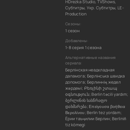
HDrezka Studio, TVShows,
Субтитры, Укр. Субтитры, LE-
Production
Сезоны:
1 сезон
Добавлены:
1-8 серия 1 сезона
Альтернативные названия
сериала:
Берлінская неадкладная
дапамога; Берлінська швидка
допомога; Берлиннің жедел
жәрдемі; Բեռլինի շտապ
օգնություն; Berlin təcili yardım;
ბერლინის სასწრაფო
დახმარება; Επείγουσα βοήθεια
Βερολίνου; Berlin tez yordam;
Ёрии таъҷилии Берлин; Berliniň
tiz kömegi