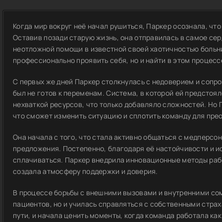
Когда мир вокруг неё начал рушиться, Паркер осознала, чт
Оставив позади старую жизнь, она отправилась в самое сер
неотложной помощи в известной своей хаотичностью больни
профессионально проявить себя, но и найти в этом процесс
С первых же дней Паркер столкнулась с недоверием и сопр
был не готов к переменам. Система, в которой ей предстоя
нехваткой ресурсов, что только добавляло сложностей. Но 
что сможет изменить ситуацию и сплотить команду для пре
Она начала с того, что стала активно общаться с медперсо
предложения. Постепенно, благодаря её настойчивости и и
сплачиваться. Паркер внедрила инновационные методы раб
создала атмосферу поддержки и доверия.
В процессе борьбы с внешними вызовами и внутренними со
пациентов, но и училась справляться с собственными страх
пути, и начала ценить моменты, когда команда работала как