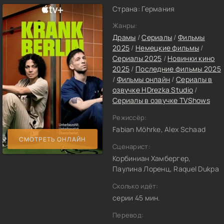
Страна: Германия
Жанры:
Драмы
/
Сериалы
/
Фильмы
2025
/
Немецкие фильмы
/
Сериалы 2025
/
Новинки кино
2025
/
Последние фильмы 2025
/
Фильмы онлайн
/
Сериалы в
озвучке HDrezka Studio
/
Сериалы в озвучке TVShows
Режиссёр:
Fabian Möhrke, Alex Schaad
СМОТРЕТЬ ОНЛАЙН
Сценарист:
Корбиниан Хамбергер,
Паулина Лоренц, Raquel Dukpa
Сколько идёт:
серии 45 мин.
Перевод: