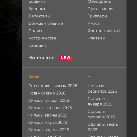
Боевики
Мелодрамы
Военные
Приключения
Детективы
Триллеры
Документальные
Ужасы
Драмы
Фантастические
Исторические
Фэнтези
Комедии
Новейшее
Кино
+
Последние фильмы 2026
Новинки
сериалов 2026
Новинки кино 2026
Сериалы
Фильмы января 2026
января 2026
Фильмы февраля 2026
Сериалы
Фильмы весны 2026
февраля 2026
Фильмы марта 2026
Сериалы весны
Фильмы апреля 2026
2026