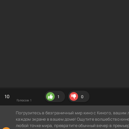
10
1
0
Голосов:
1
Погрузитесь в безграничный мир кино с Киного, вашим 
каждом экране в вашем доме! Ощутите волшебство кин
любой точке мира, превратите обычный вечер в премье