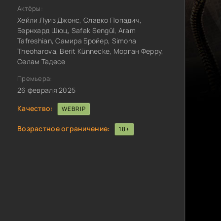
Актёры:
Хейли Луиз Джонс, Славко Попадич,
Бернхард Шюц, Safak Sengül, Aram
Tafreshian, Самира Бройер, Simona
Theoharova, Berit Künnecke, Морган Ферру,
Селам Тадесе
Премьера:
26 февраля 2025
Качество:
WEBRIP
Возрастное ограничение:
18+