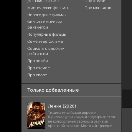
Детские фильмы
Про зомби
Мистические фильмы
Про маньяков
Новогодние фильмы
Фильмы с высоким
рейтингом
Популярные фильмы
Семейные фильмы
Сериалы с высоким
рейтингом
Про зомби
Про космос
Про спорт
Только добавленные
Ленин (2026)
Тишина индийской деревни
Шрирампурам каждый год взрывается
не колокольным звоном, а звуками
яростной схватки. Местный праздник
давно забыл свое настоящее