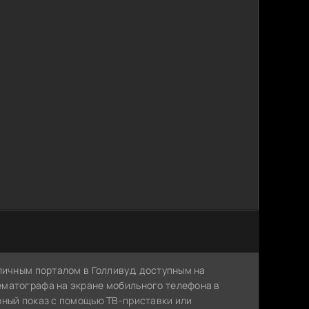
личным порталом в Голливуд, доступным на
ематографа на экране мобильного телефона в
рный показ с помощью ТВ-приставки или