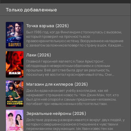
Только добавленные
Точка взрыва (2026)
Был 1986 год, когда Финляндия столкнулась с вызовом,
который проверил на прочность всю
правоохранительную систему. Вооруженное нападение
с захватом заложников повергло страну в шок. Каждая
минута той
Лаки (2026)
Главной героиней является Лаки Армстронг,
обладающая невероятным обаянием и сложным
прошлым. В её детстве была другая реальность,
поскольку её воспитал красноречивый отец. Они
постоянно перемещались,
Магазин для киллеров (2026)
Джи Ан едва начинает учёбу в колледже, как её
накрывает страшная новость: Чон Джин Ман, тот, кто
был для неё опорой и самым преданным человеком,
погибает при невыясненных обстоятельствах.
Зеркальные нейроны (2026)
Действие дорамы разворачивается вокруг двух людей, у
которых совершенно разное отношение к чувствам и
переживаниям окружающих. Ын Хван известен как