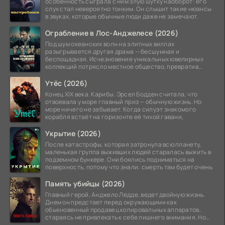
особенность сыграла с ним злую шутку наоборот: его
слух стал невероятно тонким. Он слышит такие нюансы
в звуках, которые обычные люди даже не замечают.
Ограбление в Лос-Анджелесе (2026)
Под шум океанских волн на элитных виллах
разыгрывается другая драма — бесшумная и
беспощадная. Исчезновение уникальных ювелирных
коллекций потрясло местное общество, превратив
побережье из курорта в
Утёс (2026)
Конец XIX века. Карибы. Эрсел Бодден считала, что
отвоевала у моря главный приз — обычную жизнь. Но
море ничего не забывает. Когда силуэт знакомого
корабля встаёт на горизонте её тихой гавани,
Укрытие (2026)
После катастрофы, которая затронула всю планету,
маленькая группа выживших людей старалась выжить в
подземном бункере. Они боялись подниматься на
поверхность, потому что знали: смерть там будет очень
Память убийцы (2026)
Главный герой, Анджело Ледде, ведет двойную жизнь.
Днем он предстает перед окружающими как
обыкновенный продавец копировальных аппаратов,
стараясь не привлекать к себе лишнего внимания. Но
когда