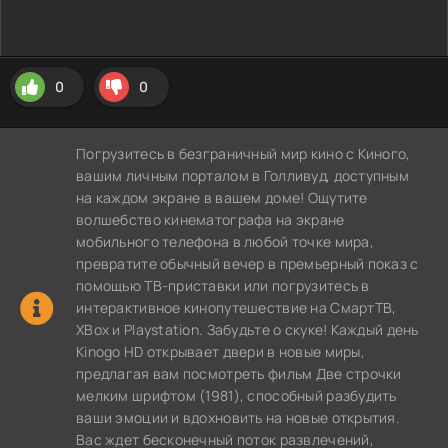
0
0
Погрузитесь в безграничный мир кино с Киного,
вашим личным порталом в Голливуд, доступным
на каждом экране в вашем доме! Ощутите
волшебство кинематографа на экране
мобильного телефона в любой точке мира,
превратите обычный вечер в премьерный показ с
помощью ТВ-приставки или погрузитесь в
интерактивное кинопутешествие на СмартТВ,
XBox и Playstation. Забудьте о скуке! Каждый день
Kinogo HD открывает двери в новые миры,
предлагая вам посмотреть фильм Две строчки
мелким шрифтом (1981), способный разбудить
ваши эмоции и вдохновить на новые открытия.
Вас ждет бесконечный поток развлечений,