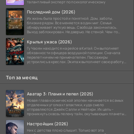
талантливый эксперт по психологическому
Последний дом (2026)
Их жизнь была простой и понятной. Дом, заботы,
близкие рядом. Все меняется в один миг. Семья
обнаруживает жуткую вещь. Свобода закончилась.
Выход заблокирован. Не дверью. Не стеной. Чем-то
невидимым.
Крылья ужаса (2026)
Гу Чаоян находится на рейсе в Китай. Он выполняет
обязанности офицера воздушной полиции. Сначала
перелет ничем не примечателен. Пассажиры
устроились в креслах. Экипаж выполняет свою работу.
Лайнер
Топ за месяц
Аватар 3: Пламя и пепел (2025)
Новая глава космической эпопеи начинается в самых
отдаленных уголках галактики, куда смело
отправляются Джейк Салли и Нейтири. Их цель –
проникнуть сквозь пелену тайн, окутывающих планеты
системы
Настройщик (2026)
Ник с детства плохо слышит. Только вот эта