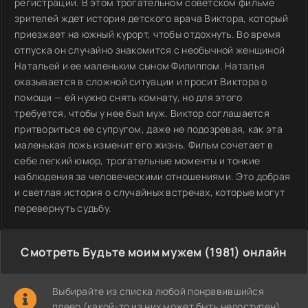
регистрации. В этом трогательном советском фильме
зрителей ждет история детского врача Виктора, который
приезжает на южный курорт, чтобы отдохнуть. Во время
отпуска он случайно знакомится с необычной женщиной
Натальей и ее маленьким сыном Филиппом. Наталья
оказывается в сложной ситуации и просит Виктора о
помощи — ей нужно снять комнату, но для этого
требуется, чтобы у нее был муж. Виктор соглашается
притвориться ее супругом, даже не подозревая, как эта
маленькая ложь изменит его жизнь. Фильм сочетает в
себе легкий юмор, трогательные моменты и тонкие
наблюдения за человеческими отношениями. Это добрая
и светлая история о случайных встречах, которые могут
перевернуть судьбу.
Смотреть Будьте моим мужем (1981) онлайн
Выбирайте из списка любой понравившийся
плеер (какой-то из них может быть недоступен)