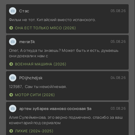
Стас
05.08.26
Фильм не тот. Китайский вместо испанского.
ОНА ЕСТ ТОЛЬКО МЯСО (2026)
merar3k
05.08.26
Олег, А откуда ты знаешь? Может быть и есть, думаешь
они доехали к нам с
ВОЕННАЯ МАШИНА (2026)
POijhchdjsk
04.08.26
123987, Сам ты немой/немая.
МОТОР СИТИ (2026)
артем зубарев иваново сосновая 9а
03.08.26
Алия Сулейменова, это верно подмечено. спасибо за ваш
коментарий под сериалом
ЛИХИЕ (2024-2025)