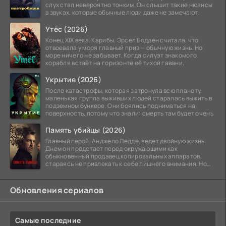
слух стал невероятно тонким. Он слышит такие нюансы
в звуках, которые обычные люди даже не замечают.
Утёс (2026)
Конец XIX века. Карибы. Эрсел Бодден считала, что
отвоевала у моря главный приз — обычную жизнь. Но
море ничего не забывает. Когда силуэт знакомого
корабля встаёт на горизонте её тихой гавани,
Укрытие (2026)
После катастрофы, которая затронула всю планету,
маленькая группа выживших людей старалась выжить в
подземном бункере. Они боялись подниматься на
поверхность, потому что знали: смерть там будет очень
Память убийцы (2026)
Главный герой, Анджело Ледде, ведет двойную жизнь.
Днем он предстает перед окружающими как
обыкновенный продавец копировальных аппаратов,
стараясь не привлекать к себе лишнего внимания. Но
когда
Обновления сериалов
Самые последние