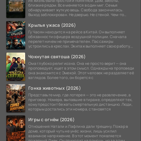
Их жизнь была простой и понятной. Дом, заботы,
близкие рядом. Все меняется в один миг. Семья
обнаруживает жуткую вещь. Свобода закончилась.
Выход заблокирован. Не дверью. Не стеной. Чем-то
невидимым.
Крылья ужаса (2026)
Гу Чаоян находится на рейсе в Китай. Он выполняет
обязанности офицера воздушной полиции. Сначала
перелет ничем не примечателен. Пассажиры
устроились в креслах. Экипаж выполняет свою работу.
Лайнер
Чокнутая святоша (2026)
Ома глубоко религиозна. Она не просто верит — она
проповедует, ищет в этом смысл. Однажды на проповеди
она знакомится с Эмекой. Этот человек не разделяет её
взглядов. Более того, он борется с
Гонка животных (2026)
Представьте мир, где лотерея — это не развлечение, а
приговор. Номера, выпавшие в тираже, определяют тех,
кому предстоит бежать смертельную дистанцию. Люди,
которым достались эти номера, становятся
Игры с огнём (2026)
Отношения Натали и Лафлина дали трещину. Пожар в
доме, который чуть не унёс жизни, лишь усилил
взаимное напряжение. В этот момент появляется
пожарный Джек. Он приходит на помощь, но за этим