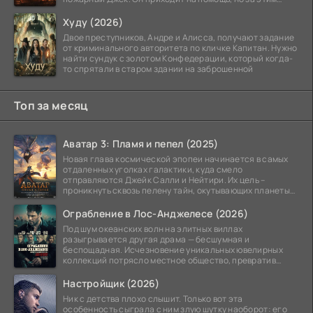
стоит его
Худу (2026)
Двое преступников, Андре и Алисса, получают задание
от криминального авторитета по кличке Капитан. Нужно
найти сундук с золотом Конфедерации, который когда-
то спрятали в старом здании на заброшенной
Топ за месяц
Аватар 3: Пламя и пепел (2025)
Новая глава космической эпопеи начинается в самых
отдаленных уголках галактики, куда смело
отправляются Джейк Салли и Нейтири. Их цель –
проникнуть сквозь пелену тайн, окутывающих планеты
системы
Ограбление в Лос-Анджелесе (2026)
Под шум океанских волн на элитных виллах
разыгрывается другая драма — бесшумная и
беспощадная. Исчезновение уникальных ювелирных
коллекций потрясло местное общество, превратив
побережье из курорта в
Настройщик (2026)
Ник с детства плохо слышит. Только вот эта
особенность сыграла с ним злую шутку наоборот: его