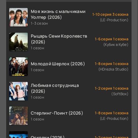
Моя жизнь с мальчиками
1-10 серия 3 сезона
Уолтер (2026)
(LE-Production)
1-3 сезон
Рыцарь Семи Королевств
1-6 серия 1 сезона
(2026)
(Кубик в Кубе)
1 сезон
Молодой Шерлок (2026)
1-8 серия 1 сезона
(HDrezka Studio)
1 сезон
Любимая сотрудница
1-2 серия 1 сезона
(2026)
(SoftBox)
1 сезон
Стерлинг-Поинт (2026)
1-8 серия 1 сезона
(LE-Production)
1 сезон
Осколки (2026)
1-2 серия 1 сезона