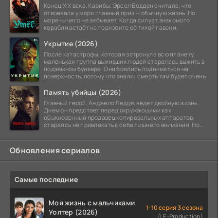
Конец XIX века. Карибы. Эрсел Бодден считала, что
отвоевала у моря главный приз — обычную жизнь. Но
море ничего не забывает. Когда силуэт знакомого
корабля встаёт на горизонте её тихой гавани,
Укрытие (2026)
После катастрофы, которая затронула всю планету,
маленькая группа выживших людей старалась выжить в
подземном бункере. Они боялись подниматься на
поверхность, потому что знали: смерть там будет очень
Память убийцы (2026)
Главный герой, Анджело Ледде, ведет двойную жизнь.
Днем он предстает перед окружающими как
обыкновенный продавец копировальных аппаратов,
стараясь не привлекать к себе лишнего внимания. Но
когда
Обновления сериалов
Самые последние
Моя жизнь с мальчиками
1-10 серия 3 сезона
Уолтер (2026)
(LE-Production)