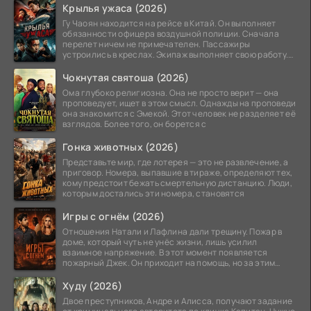
Крылья ужаса (2026)
Гу Чаоян находится на рейсе в Китай. Он выполняет
обязанности офицера воздушной полиции. Сначала
перелет ничем не примечателен. Пассажиры
устроились в креслах. Экипаж выполняет свою работу.
Лайнер
Чокнутая святоша (2026)
Ома глубоко религиозна. Она не просто верит — она
проповедует, ищет в этом смысл. Однажды на проповеди
она знакомится с Эмекой. Этот человек не разделяет её
взглядов. Более того, он борется с
Гонка животных (2026)
Представьте мир, где лотерея — это не развлечение, а
приговор. Номера, выпавшие в тираже, определяют тех,
кому предстоит бежать смертельную дистанцию. Люди,
которым достались эти номера, становятся
Игры с огнём (2026)
Отношения Натали и Лафлина дали трещину. Пожар в
доме, который чуть не унёс жизни, лишь усилил
взаимное напряжение. В этот момент появляется
пожарный Джек. Он приходит на помощь, но за этим
стоит его
Худу (2026)
Двое преступников, Андре и Алисса, получают задание