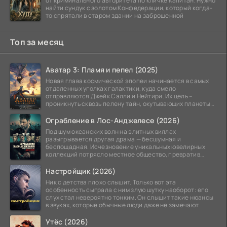
от криминального авторитета по кличке Капитан. Нужно
найти сундук с золотом Конфедерации, который когда-
то спрятали в старом здании на заброшенной
Топ за месяц
Аватар 3: Пламя и пепел (2025)
Новая глава космической эпопеи начинается в самых
отдаленных уголках галактики, куда смело
отправляются Джейк Салли и Нейтири. Их цель –
проникнуть сквозь пелену тайн, окутывающих планеты
системы
Ограбление в Лос-Анджелесе (2026)
Под шум океанских волн на элитных виллах
разыгрывается другая драма — бесшумная и
беспощадная. Исчезновение уникальных ювелирных
коллекций потрясло местное общество, превратив
побережье из курорта в
Настройщик (2026)
Ник с детства плохо слышит. Только вот эта
особенность сыграла с ним злую шутку наоборот: его
слух стал невероятно тонким. Он слышит такие нюансы
в звуках, которые обычные люди даже не замечают.
Утёс (2026)