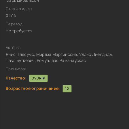
Марк Цирельсон
Сколько идёт:
02:14
Перевод:
Не требуется
Актёры:
Янис Плесумс, Мирдза Мартинсоне, Улдис Лиелдидж,
Паул Буткевич, Ромуалдас Раманаускас
Премьера:
Качество:
DVDRIP
Возрастное ограничение:
12