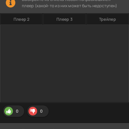
плеер (какой-то из них может быть недоступен)
Плеер 2
Плеер 3
Трейлер
0
0