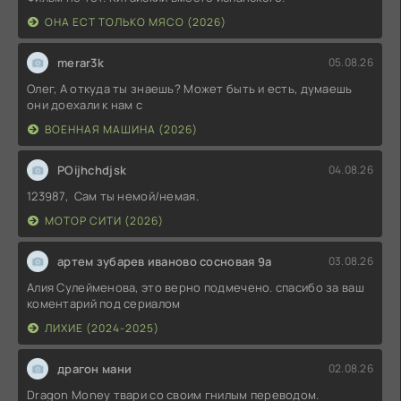
ОНА ЕСТ ТОЛЬКО МЯСО (2026)
merar3k
05.08.26
Олег, А откуда ты знаешь? Может быть и есть, думаешь
они доехали к нам с
ВОЕННАЯ МАШИНА (2026)
POijhchdjsk
04.08.26
123987, Сам ты немой/немая.
МОТОР СИТИ (2026)
артем зубарев иваново сосновая 9а
03.08.26
Алия Сулейменова, это верно подмечено. спасибо за ваш
коментарий под сериалом
ЛИХИЕ (2024-2025)
драгон мани
02.08.26
Dragon Money твари со своим гнилым переводом.