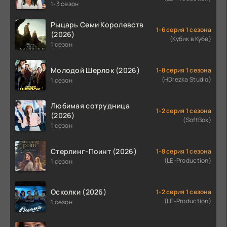
1-3 сезон
Рыцарь Семи Королевств
1-6 серия 1 сезона
(2026)
(Кубик в Кубе)
1 сезон
Молодой Шерлок (2026)
1-8 серия 1 сезона
(HDrezka Studio)
1 сезон
Любимая сотрудница
1-2 серия 1 сезона
(2026)
(SoftBox)
1 сезон
Стерлинг-Поинт (2026)
1-8 серия 1 сезона
(LE-Production)
1 сезон
Осколки (2026)
1-2 серия 1 сезона
(LE-Production)
1 сезон