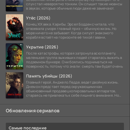
слух стал невероятно тонким. Он слышит такие нюансы
в звуках, которые обычные люди даже не замечают.
Утёс (2026)
Конец XIX века. Карибы. Эрсел Бодден считала, что
отвоевала у моря главный приз — обычную жизнь. Но
море ничего не забывает. Когда силуэт знакомого
корабля встаёт на горизонте её тихой гавани,
Укрытие (2026)
После катастрофы, которая затронула всю планету,
маленькая группа выживших людей старалась выжить в
подземном бункере. Они боялись подниматься на
поверхность, потому что знали: смерть там будет очень
Память убийцы (2026)
Главный герой, Анджело Ледде, ведет двойную жизнь.
Днем он предстает перед окружающими как
обыкновенный продавец копировальных аппаратов,
стараясь не привлекать к себе лишнего внимания. Но
когда
Обновления сериалов
Самые последние