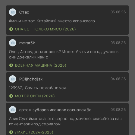
Стас
05.08.26
Фильм не тот. Китайский вместо испанского.
ОНА ЕСТ ТОЛЬКО МЯСО (2026)
merar3k
05.08.26
Олег, А откуда ты знаешь? Может быть и есть, думаешь
они доехали к нам с
ВОЕННАЯ МАШИНА (2026)
POijhchdjsk
04.08.26
123987, Сам ты немой/немая.
МОТОР СИТИ (2026)
артем зубарев иваново сосновая 9а
03.08.26
Алия Сулейменова, это верно подмечено. спасибо за ваш
коментарий под сериалом
ЛИХИЕ (2024-2025)