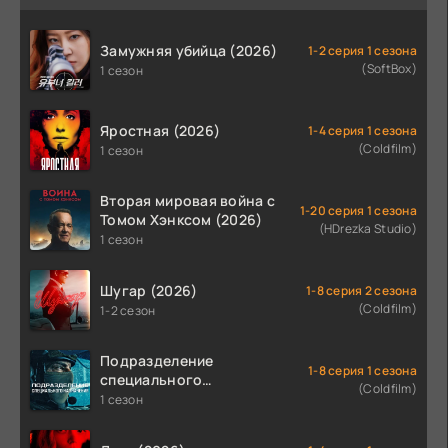
Замужняя убийца (2026)
1-2 серия 1 сезона
(SoftBox)
1 сезон
Яростная (2026)
1-4 серия 1 сезона
(Coldfilm)
1 сезон
Вторая мировая война с
1-20 серия 1 сезона
Томом Хэнксом (2026)
(HDrezka Studio)
1 сезон
Шугар (2026)
1-8 серия 2 сезона
(Coldfilm)
1-2 сезон
Подразделение
1-8 серия 1 сезона
специального
(Coldfilm)
назначения (2026)
1 сезон