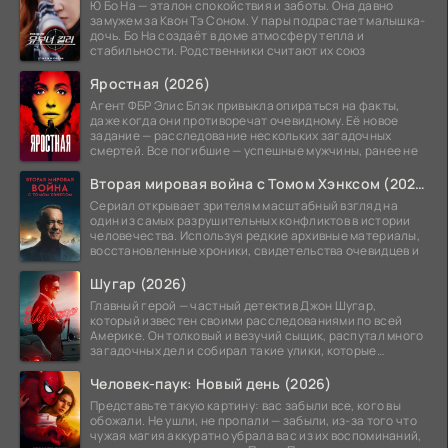
Ю Бо На — эталон спокойствия и заботы. Она давно
замужем за Квон Тэ Соном. У пары подрастает малышка-
дочь. Бо На создаёт в доме атмосферу тепла и
стабильности. Родственники считают их союз
Яростная (2026)
Агент ФБР Элис Блэк привыкла опираться на факты,
даже когда они противоречат очевидному. Её новое
задание — расследование нескольких загадочных
смертей. Все погибшие — успешные мужчины, ранее не
Вторая мировая война с Томом Хэнксом (2026)
Сериал открывает зрителям масштабный взгляд на
один из самых разрушительных конфликтов в истории
человечества. Используя редкие архивные материалы,
восстановленные хроники, свидетельства очевидцев и
Шугар (2026)
Главный герой — частный детектив Джон Шугар,
который известен своими расследованиями по всей
Америке. Он толковый и везучий сыщик, распутал много
загадочных дел и собирал такие улики, которые
помогли
Человек-паук: Новый день (2026)
Представьте такую картину: вас забыли все, кого вы
обожали. Не ушли, не пропали — забыли, из-за того что
чужая магия аккуратно убрала вас из их воспоминаний,