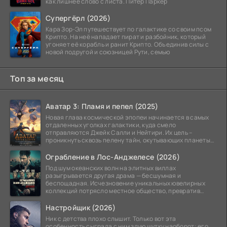
как лишнее слово с листа. Питер Паркер
Супергёрл (2026)
Кара Зор-Эл путешествует по галактике со своим псом
Крипто. На неё нападает пират и разбойник, который
угоняет её корабль и ранит Крипто. Объединив силы с
новой подругой и союзницей Рути, семью
Топ за месяц
Аватар 3: Пламя и пепел (2025)
Новая глава космической эпопеи начинается в самых
отдаленных уголках галактики, куда смело
отправляются Джейк Салли и Нейтири. Их цель –
проникнуть сквозь пелену тайн, окутывающих планеты
системы
Ограбление в Лос-Анджелесе (2026)
Под шум океанских волн на элитных виллах
разыгрывается другая драма — бесшумная и
беспощадная. Исчезновение уникальных ювелирных
коллекций потрясло местное общество, превратив
побережье из курорта в
Настройщик (2026)
Ник с детства плохо слышит. Только вот эта
особенность сыграла с ним злую шутку наоборот: его