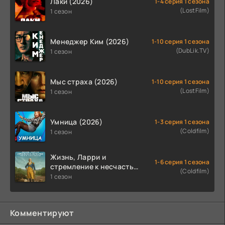
Лаки (2026)
1-4 серия 1 сезона
(LostFilm)
1 сезон
Менеджер Ким (2026)
1-10 серия 1 сезона
(DubLik.TV)
1 сезон
Мыс страха (2026)
1-10 серия 1 сезона
(LostFilm)
1 сезон
Умница (2026)
1-3 серия 1 сезона
(Coldfilm)
1 сезон
Жизнь, Ларри и
1-6 серия 1 сезона
стремление к несчастью:
(Coldfilm)
Почти история Америки
1 сезон
(2026)
Комментируют