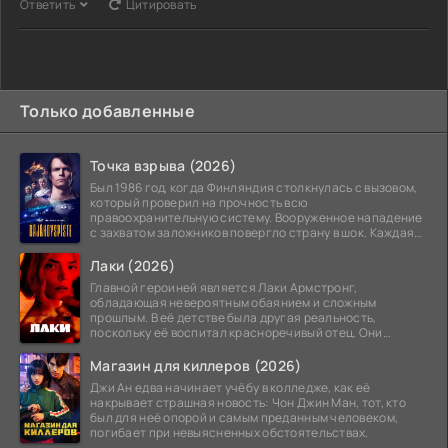
Ответить
Цитировать
Только добавленные
Точка взрыва (2026)
Был 1986 год, когда Финляндия столкнулась с вызовом,
который проверил на прочность всю
правоохранительную систему. Вооруженное нападение
с захватом заложников повергло страну в шок. Каждая
минута той
Лаки (2026)
Главной героиней является Лаки Армстронг,
обладающая невероятным обаянием и сложным
прошлым. В её детстве была другая реальность,
поскольку её воспитал красноречивый отец. Они
постоянно перемещались,
Магазин для киллеров (2026)
Джи Ан едва начинает учёбу в колледже, как её
накрывает страшная новость: Чон Джин Ман, тот, кто
был для неё опорой и самым преданным человеком,
погибает при невыясненных обстоятельствах.