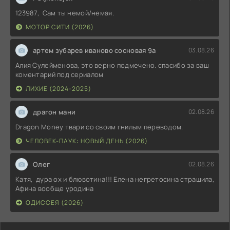
123987, Сам ты немой/немая.
МОТОР СИТИ (2026)
артем зубарев иваново сосновая 9а
03.08.26
Алия Сулейменова, это верно подмечено. спасибо за ваш
коментарий под сериалом
ЛИХИЕ (2024-2025)
драгон мани
02.08.26
Dragon Money твари со своим гнилым переводом.
ЧЕЛОВЕК-ПАУК: НОВЫЙ ДЕНЬ (2026)
Олег
02.08.26
Катя, дура ох и блювотина!!! Елена негретосина страшила,
Афина вообще уродина
ОДИССЕЯ (2026)