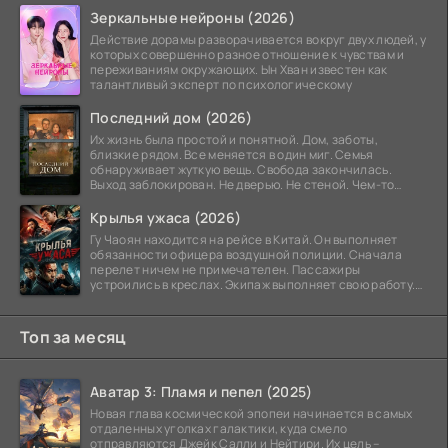
Зеркальные нейроны (2026)
Действие дорамы разворачивается вокруг двух людей, у
которых совершенно разное отношение к чувствам и
переживаниям окружающих. Ын Хван известен как
талантливый эксперт по психологическому
Последний дом (2026)
Их жизнь была простой и понятной. Дом, заботы,
близкие рядом. Все меняется в один миг. Семья
обнаруживает жуткую вещь. Свобода закончилась.
Выход заблокирован. Не дверью. Не стеной. Чем-то
невидимым.
Крылья ужаса (2026)
Гу Чаоян находится на рейсе в Китай. Он выполняет
обязанности офицера воздушной полиции. Сначала
перелет ничем не примечателен. Пассажиры
устроились в креслах. Экипаж выполняет свою работу.
Лайнер
Топ за месяц
Аватар 3: Пламя и пепел (2025)
Новая глава космической эпопеи начинается в самых
отдаленных уголках галактики, куда смело
отправляются Джейк Салли и Нейтири. Их цель –