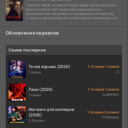
Главный герой, Анджело Ледде, ведет двойную жизнь.
Днем он предстает перед окружающими как
обыкновенный продавец копировальных аппаратов,
стараясь не привлекать к себе лишнего внимания. Но
когда
Обновления сериалов
Самые последние
Точка взрыва (2026)
1-2 серия 1 сезона
()
1 сезон
Лаки (2026)
1-5 серия 1 сезона
(LostFilm)
1 сезон
Магазин для киллеров
1-6 серия 2 сезона
(2026)
(TVShows)
1-2 сезон