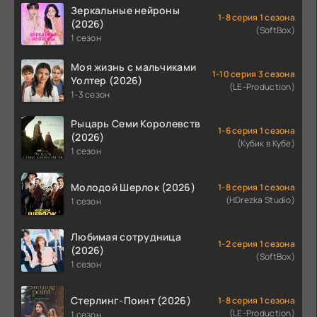
Зеркальные нейроны
1-8 серия 1 сезона
(2026)
(SoftBox)
1 сезон
Моя жизнь с мальчиками
1-10 серия 3 сезона
Уолтер (2026)
(LE-Production)
1-3 сезон
Рыцарь Семи Королевств
1-6 серия 1 сезона
(2026)
(Кубик в Кубе)
1 сезон
Молодой Шерлок (2026)
1-8 серия 1 сезона
(HDrezka Studio)
1 сезон
Любимая сотрудница
1-2 серия 1 сезона
(2026)
(SoftBox)
1 сезон
Стерлинг-Поинт (2026)
1-8 серия 1 сезона
(LE-Production)
1 сезон