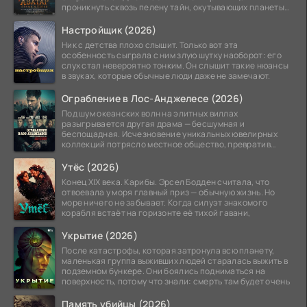
проникнуть сквозь пелену тайн, окутывающих планеты
системы
Настройщик (2026)
Ник с детства плохо слышит. Только вот эта
особенность сыграла с ним злую шутку наоборот: его
слух стал невероятно тонким. Он слышит такие нюансы
в звуках, которые обычные люди даже не замечают.
Ограбление в Лос-Анджелесе (2026)
Под шум океанских волн на элитных виллах
разыгрывается другая драма — бесшумная и
беспощадная. Исчезновение уникальных ювелирных
коллекций потрясло местное общество, превратив
побережье из курорта в
Утёс (2026)
Конец XIX века. Карибы. Эрсел Бодден считала, что
отвоевала у моря главный приз — обычную жизнь. Но
море ничего не забывает. Когда силуэт знакомого
корабля встаёт на горизонте её тихой гавани,
Укрытие (2026)
После катастрофы, которая затронула всю планету,
маленькая группа выживших людей старалась выжить в
подземном бункере. Они боялись подниматься на
поверхность, потому что знали: смерть там будет очень
Память убийцы (2026)