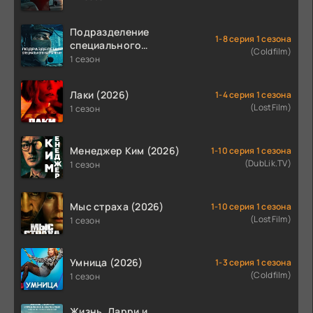
Подразделение
1-8 серия 1 сезона
специального
(Coldfilm)
назначения (2026)
1 сезон
Лаки (2026)
1-4 серия 1 сезона
(LostFilm)
1 сезон
Менеджер Ким (2026)
1-10 серия 1 сезона
(DubLik.TV)
1 сезон
Мыс страха (2026)
1-10 серия 1 сезона
(LostFilm)
1 сезон
Умница (2026)
1-3 серия 1 сезона
(Coldfilm)
1 сезон
Жизнь, Ларри и