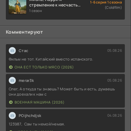
1-6 серия 1 сезона
стремление к несчастью:
(Coldfilm)
Почти история Америки
1 сезон
(2026)
Комментируют
Стас
05.08.26
Фильм не тот. Китайский вместо испанского.
ОНА ЕСТ ТОЛЬКО МЯСО (2026)
merar3k
05.08.26
Олег, А откуда ты знаешь? Может быть и есть, думаешь
они доехали к нам с
ВОЕННАЯ МАШИНА (2026)
POijhchdjsk
04.08.26
123987, Сам ты немой/немая.