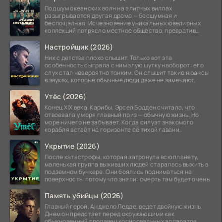
Под шум океанских волн на элитных виллах
разыгрывается другая драма — бесшумная и
беспощадная. Исчезновение уникальных ювелирных
коллекций потрясло местное общество, превратив
побережье из курорта в
Настройщик (2026)
Ник с детства плохо слышит. Только вот эта
особенность сыграла с ним злую шутку наоборот: его
слух стал невероятно тонким. Он слышит такие нюансы
в звуках, которые обычные люди даже не замечают.
Утёс (2026)
Конец XIX века. Карибы. Эрсел Бодден считала, что
отвоевала у моря главный приз — обычную жизнь. Но
море ничего не забывает. Когда силуэт знакомого
корабля встаёт на горизонте её тихой гавани,
Укрытие (2026)
После катастрофы, которая затронула всю планету,
маленькая группа выживших людей старалась выжить в
подземном бункере. Они боялись подниматься на
поверхность, потому что знали: смерть там будет очень
Память убийцы (2026)
Главный герой, Анджело Ледде, ведет двойную жизнь.
Днем он предстает перед окружающими как
обыкновенный продавец копировальных аппаратов,