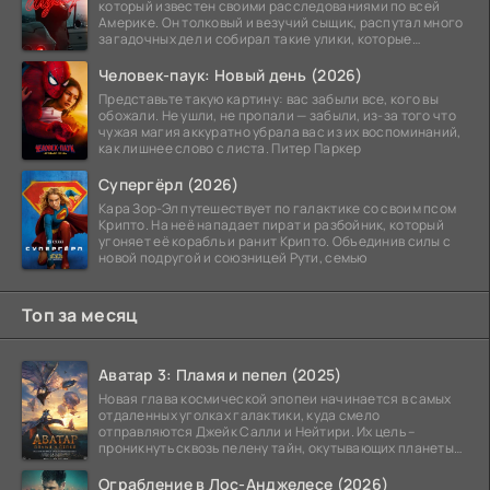
который известен своими расследованиями по всей
Америке. Он толковый и везучий сыщик, распутал много
загадочных дел и собирал такие улики, которые
помогли
Человек-паук: Новый день (2026)
Представьте такую картину: вас забыли все, кого вы
обожали. Не ушли, не пропали — забыли, из-за того что
чужая магия аккуратно убрала вас из их воспоминаний,
как лишнее слово с листа. Питер Паркер
Супергёрл (2026)
Кара Зор-Эл путешествует по галактике со своим псом
Крипто. На неё нападает пират и разбойник, который
угоняет её корабль и ранит Крипто. Объединив силы с
новой подругой и союзницей Рути, семью
Топ за месяц
Аватар 3: Пламя и пепел (2025)
Новая глава космической эпопеи начинается в самых
отдаленных уголках галактики, куда смело
отправляются Джейк Салли и Нейтири. Их цель –
проникнуть сквозь пелену тайн, окутывающих планеты
системы
Ограбление в Лос-Анджелесе (2026)