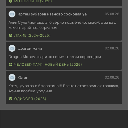
МОТОР СИТИ (2026)
артем зубарев иваново сосновая 9а
03.08.26
Алия Сулейменова, это верно подмечено. спасибо за ваш
коментарий под сериалом
ЛИХИЕ (2024-2025)
драгон мани
02.08.26
Dragon Money твари со своим гнилым переводом.
ЧЕЛОВЕК-ПАУК: НОВЫЙ ДЕНЬ (2026)
Олег
02.08.26
Катя, дура ох и блювотина!!! Елена негретосина страшила,
Афина вообще уродина
ОДИССЕЯ (2026)