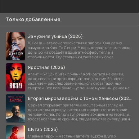
Только добавленные
Замужняя убийца (2026)
Ю Бо На — эталон спокойствия и заботы. Она давно
замужем за Квон Тэ Соном. У пары подрастает малышка-
дочь. Бо На создаёт в доме атмосферу тепла и
стабильности. Родственники считают их союз
Яростная (2026)
Агент ФБР Элис Блэк привыкла опираться на факты,
даже когда они противоречат очевидному. Её новое
задание — расследование нескольких загадочных
смертей. Все погибшие — успешные мужчины, ранее не
Вторая мировая война с Томом Хэнксом (2026)
Сериал открывает зрителям масштабный взгляд на
один из самых разрушительных конфликтов в истории
человечества. Используя редкие архивные материалы,
восстановленные хроники, свидетельства очевидцев и
Шугар (2026)
Главный герой — частный детектив Джон Шугар,