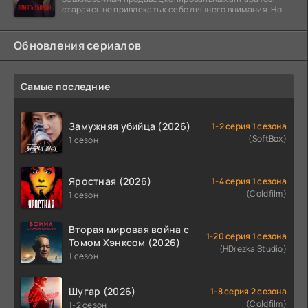
стараясь не привлекать к себе лишнего внимания. Но
когда
Обновления сериалов
Самые последние
Замужняя убийца (2026)
1-2 серия 1 сезона
(SoftBox)
1 сезон
Яростная (2026)
1-4 серия 1 сезона
(Coldfilm)
1 сезон
Вторая мировая война с
1-20 серия 1 сезона
Томом Хэнксом (2026)
(HDrezka Studio)
1 сезон
Шугар (2026)
1-8 серия 2 сезона
(Coldfilm)
1-2 сезон