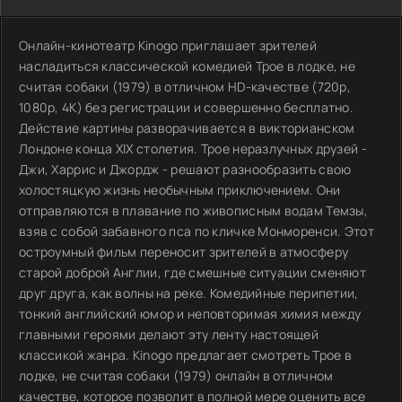
Онлайн-кинотеатр Kinogo приглашает зрителей
насладиться классической комедией Трое в лодке, не
считая собаки (1979) в отличном HD-качестве (720p,
1080p, 4K) без регистрации и совершенно бесплатно.
Действие картины разворачивается в викторианском
Лондоне конца XIX столетия. Трое неразлучных друзей -
Джи, Харрис и Джордж - решают разнообразить свою
холостяцкую жизнь необычным приключением. Они
отправляются в плавание по живописным водам Темзы,
взяв с собой забавного пса по кличке Монморенси. Этот
остроумный фильм переносит зрителей в атмосферу
старой доброй Англии, где смешные ситуации сменяют
друг друга, как волны на реке. Комедийные перипетии,
тонкий английский юмор и неповторимая химия между
главными героями делают эту ленту настоящей
классикой жанра. Kinogo предлагает смотреть Трое в
лодке, не считая собаки (1979) онлайн в отличном
качестве, которое позволит в полной мере оценить все