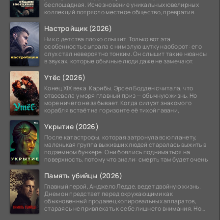
беспощадная. Исчезновение уникальных ювелирных
коллекций потрясло местное общество, превратив
побережье из курорта в
Настройщик (2026)
Ник с детства плохо слышит. Только вот эта
особенность сыграла с ним злую шутку наоборот: его
слух стал невероятно тонким. Он слышит такие нюансы
в звуках, которые обычные люди даже не замечают.
Утёс (2026)
Конец XIX века. Карибы. Эрсел Бодден считала, что
отвоевала у моря главный приз — обычную жизнь. Но
море ничего не забывает. Когда силуэт знакомого
корабля встаёт на горизонте её тихой гавани,
Укрытие (2026)
После катастрофы, которая затронула всю планету,
маленькая группа выживших людей старалась выжить в
подземном бункере. Они боялись подниматься на
поверхность, потому что знали: смерть там будет очень
Память убийцы (2026)
Главный герой, Анджело Ледде, ведет двойную жизнь.
Днем он предстает перед окружающими как
обыкновенный продавец копировальных аппаратов,
стараясь не привлекать к себе лишнего внимания. Но
когда