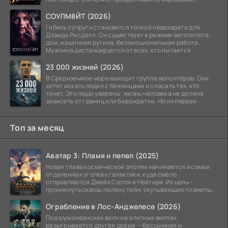
ритуал.
СОУЛМ8ЙТ (2026)
Гибель супруги становится точкой невозврата для
Дэвида Рисдаля. Он существует в режиме автопилота:
дом, машинная рутина, безэмоциональная работа.
Мужчина дистанцируется от всех, кто пытается
23 000 жизней (2026)
В Средиземное море выходит группа волонтёров. Они
хотят искать лодки с беженцами и спасать тех, кто
тонет. Эти люди уверены: жизнь человека не должна
зависеть от границ или бюрократии. Но их первая
Топ за месяц
Аватар 3: Пламя и пепел (2025)
Новая глава космической эпопеи начинается в самых
отдаленных уголках галактики, куда смело
отправляются Джейк Салли и Нейтири. Их цель –
проникнуть сквозь пелену тайн, окутывающих планеты
системы
Ограбление в Лос-Анджелесе (2026)
Под шум океанских волн на элитных виллах
разыгрывается другая драма — бесшумная и