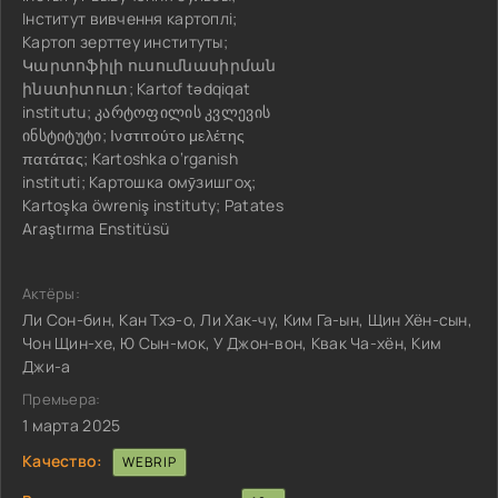
Інститут вивчення картоплі;
Картоп зерттеу институты;
Կարտոֆիլի ուսումնասիրման
ինստիտուտ; Kartof tədqiqat
institutu; კარტოფილის კვლევის
ინსტიტუტი; Ινστιτούτο μελέτης
πατάτας; Kartoshka o‘rganish
instituti; Картошка омӯзишгоҳ;
Kartoşka öwreniş instituty; Patates
Araştırma Enstitüsü
Актёры:
Ли Сон-бин, Кан Тхэ-о, Ли Хак-чу, Ким Га-ын, Щин Хён-сын,
Чон Щин-хе, Ю Сын-мок, У Джон-вон, Квак Ча-хён, Ким
Джи-а
Премьера:
1 марта 2025
Качество:
WEBRIP