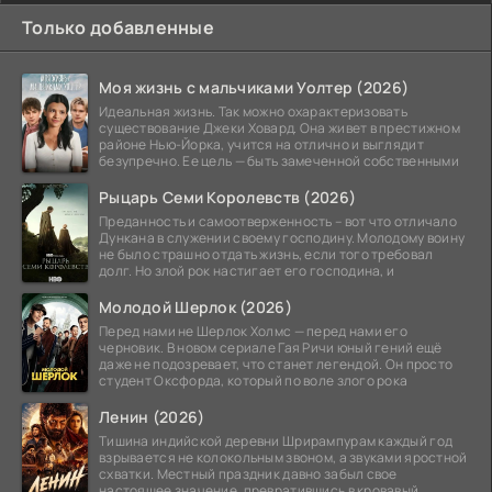
Только добавленные
Моя жизнь с мальчиками Уолтер (2026)
Идеальная жизнь. Так можно охарактеризовать
существование Джеки Ховард. Она живет в престижном
районе Нью-Йорка, учится на отлично и выглядит
безупречно. Ее цель — быть замеченной собственными
Рыцарь Семи Королевств (2026)
Преданность и самоотверженность – вот что отличало
Дункана в служении своему господину. Молодому воину
не было страшно отдать жизнь, если того требовал
долг. Но злой рок настигает его господина, и
Молодой Шерлок (2026)
Перед нами не Шерлок Холмс — перед нами его
черновик. В новом сериале Гая Ричи юный гений ещё
даже не подозревает, что станет легендой. Он просто
студент Оксфорда, который по воле злого рока
Ленин (2026)
Тишина индийской деревни Шрирампурам каждый год
взрывается не колокольным звоном, а звуками яростной
схватки. Местный праздник давно забыл свое
настоящее значение, превратившись в кровавый