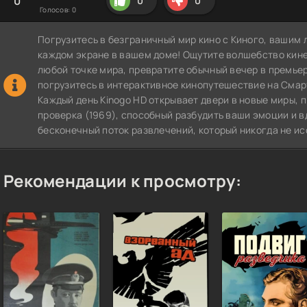
0
0
0
Голосов:
0
Погрузитесь в безграничный мир кино с Киного, вашим 
каждом экране в вашем доме! Ощутите волшебство кин
любой точке мира, превратите обычный вечер в премье
погрузитесь в интерактивное кинопутешествие на СмартТВ
Каждый день Kinogo HD открывает двери в новые миры,
проверка (1969), способный разбудить ваши эмоции и в
бесконечный поток развлечений, который никогда не ис
Рекомендации к просмотру: