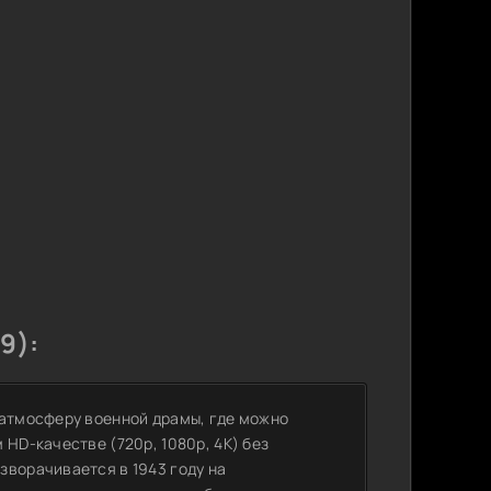
9):
 атмосферу военной драмы, где можно
 HD-качестве (720p, 1080p, 4K) без
зворачивается в 1943 году на