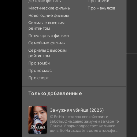
Детские фильмы
Про зомби
Мистические фильмы
Про маньяков
Новогодние фильмы
Фильмы с высоким
рейтингом
Популярные фильмы
Семейные фильмы
Сериалы с высоким
рейтингом
Про зомби
Про космос
Про спорт
Только добавленные
Замужняя убийца (2026)
Ю Бо На — эталон спокойствия и
заботы. Она давно замужем за Квон Тэ
Соном. У пары подрастает малышка-
дочь. Бо На создаёт в доме атмосферу
тепла и стабильности. Родственники