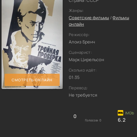
Страна: СССР
Жанры:
Советские фильмы
/
Фильмы
онлайн
Режиссёр:
Алоиз Бренч
Сценарист:
Марк Цирельсон
Сколько идёт:
01:35
СМОТРЕТЬ ОНЛАЙН
Перевод:
Не требуется
0
6.2
Голосов:
0