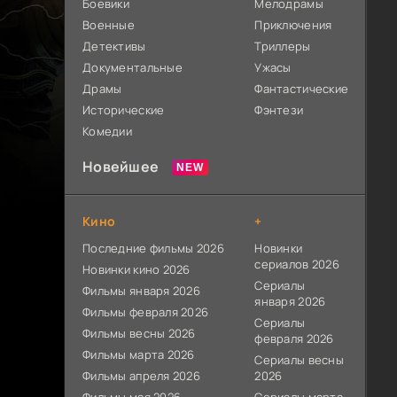
Боевики
Мелодрамы
Военные
Приключения
Детективы
Триллеры
Документальные
Ужасы
Драмы
Фантастические
Исторические
Фэнтези
Комедии
Новейшее
Кино
+
Последние фильмы 2026
Новинки
сериалов 2026
Новинки кино 2026
Сериалы
Фильмы января 2026
января 2026
Фильмы февраля 2026
Сериалы
Фильмы весны 2026
февраля 2026
Фильмы марта 2026
Сериалы весны
Фильмы апреля 2026
2026