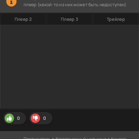
плеер (какой-то из них может быть недоступен)
Плеер 2
Плеер 3
Трейлер
0
0
Погрузитесь в безграничный мир кино с Киного,