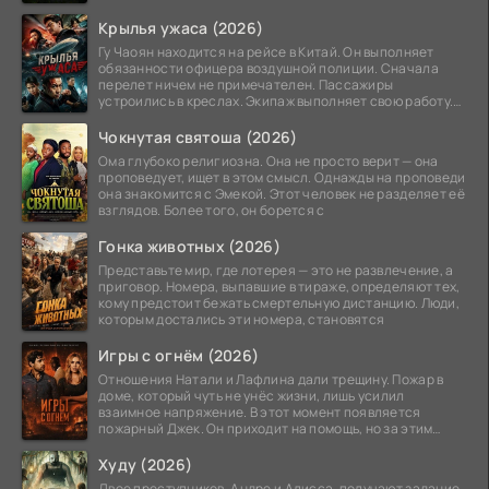
невидимым.
Крылья ужаса (2026)
Гу Чаоян находится на рейсе в Китай. Он выполняет
обязанности офицера воздушной полиции. Сначала
перелет ничем не примечателен. Пассажиры
устроились в креслах. Экипаж выполняет свою работу.
Лайнер
Чокнутая святоша (2026)
Ома глубоко религиозна. Она не просто верит — она
проповедует, ищет в этом смысл. Однажды на проповеди
она знакомится с Эмекой. Этот человек не разделяет её
взглядов. Более того, он борется с
Гонка животных (2026)
Представьте мир, где лотерея — это не развлечение, а
приговор. Номера, выпавшие в тираже, определяют тех,
кому предстоит бежать смертельную дистанцию. Люди,
которым достались эти номера, становятся
Игры с огнём (2026)
Отношения Натали и Лафлина дали трещину. Пожар в
доме, который чуть не унёс жизни, лишь усилил
взаимное напряжение. В этот момент появляется
пожарный Джек. Он приходит на помощь, но за этим
стоит его
Худу (2026)
Двое преступников, Андре и Алисса, получают задание