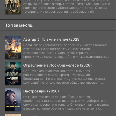
от криминального авторитета по кличке Капитан. Нужно
найти сундук с золотом Конфедерации, который когда-
то спрятали в старом здании на заброшенной
Топ за месяц
Аватар 3: Пламя и пепел (2025)
Новая глава космической эпопеи начинается в самых
отдаленных уголках галактики, куда смело
отправляются Джейк Салли и Нейтири. Их цель –
проникнуть сквозь пелену тайн, окутывающих планеты
системы
Ограбление в Лос-Анджелесе (2026)
Под шум океанских волн на элитных виллах
разыгрывается другая драма — бесшумная и
беспощадная. Исчезновение уникальных ювелирных
коллекций потрясло местное общество, превратив
побережье из курорта в
Настройщик (2026)
Ник с детства плохо слышит. Только вот эта
особенность сыграла с ним злую шутку наоборот: его
слух стал невероятно тонким. Он слышит такие нюансы
в звуках, которые обычные люди даже не замечают.