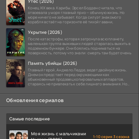
Утёс (2026)
Конец XIX века. Карибы. Эрсел Бодден считала, что
отвоевала у моря главный приз — обычную жизнь. Но
море ничего не забывает. Когда силуэт знакомого
корабля встаёт на горизонте её тихой гавани,
Укрытие (2026)
После катастрофы, которая затронула всю планету,
маленькая группа выживших людей старалась выжить в
подземном бункере. Они боялись подниматься на
поверхность, потому что знали: смерть там будет очень
Память убийцы (2026)
Главный герой, Анджело Ледде, ведет двойную жизнь.
Днем он предстает перед окружающими как
обыкновенный продавец копировальных аппаратов,
стараясь не привлекать к себе лишнего внимания. Но
когда
Обновления сериалов
Самые последние
Моя жизнь с мальчиками
1-10 серия 3 сезона