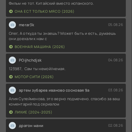
Фильм не тот. Китайский вместо испанского.
ОНА ЕСТ ТОЛЬКО МЯСО (2026)
merar3k
05.08.26
Олег, А откуда ты знаешь? Может быть и есть, думаешь
они доехали к нам с
ВОЕННАЯ МАШИНА (2026)
POijhchdjsk
04.08.26
123987, Сам ты немой/немая.
МОТОР СИТИ (2026)
артем зубарев иваново сосновая 9а
03.08.26
Алия Сулейменова, это верно подмечено. спасибо за ваш
коментарий под сериалом
ЛИХИЕ (2024-2025)
драгон мани
02.08.26