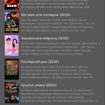
прошлым. В её детстве была другая реальность,
поскольку её воспитал красноречивый отец. Они
постоянно перемещались,
Магазин для киллеров (2026)
Джи Ан едва начинает учёбу в колледже, как её
накрывает страшная новость: Чон Джин Ман, тот, кто
был для неё опорой и самым преданным человеком,
погибает при невыясненных обстоятельствах.
Зеркальные нейроны (2026)
Действие дорамы разворачивается вокруг двух людей, у
которых совершенно разное отношение к чувствам и
переживаниям окружающих. Ын Хван известен как
талантливый эксперт по психологическому
Последний дом (2026)
Их жизнь была простой и понятной. Дом, заботы,
близкие рядом. Все меняется в один миг. Семья
обнаруживает жуткую вещь. Свобода закончилась.
Выход заблокирован. Не дверью. Не стеной. Чем-то
невидимым.
Крылья ужаса (2026)
Гу Чаоян находится на рейсе в Китай. Он выполняет
обязанности офицера воздушной полиции. Сначала
перелет ничем не примечателен. Пассажиры
устроились в креслах. Экипаж выполняет свою работу.
Лайнер