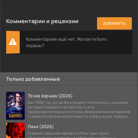
Комментарии и рецензии
ДОБАВИТЬ
Комментариев ещё нет. Желаете быть
первым?
Только добавленные
Точка взрыва (2026)
Был 1986 год, когда Финляндия столкнулась с вызовом,
который проверил на прочность всю
правоохранительную систему. Вооруженное нападение
с захватом заложников повергло страну в шок. Каждая
минута той
Лаки (2026)
Главной героиней является Лаки Армстронг,
обладающая невероятным обаянием и сложным