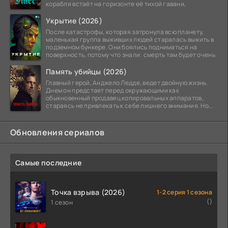
корабля встаёт на горизонте её тихой гавани,
Укрытие (2026)
После катастрофы, которая затронула всю планету,
маленькая группа выживших людей старалась выжить в
подземном бункере. Они боялись подниматься на
поверхность, потому что знали: смерть там будет очень
Память убийцы (2026)
Главный герой, Анджело Ледде, ведет двойную жизнь.
Днем он предстает перед окружающими как
обыкновенный продавец копировальных аппаратов,
стараясь не привлекать к себе лишнего внимания. Но
когда
Обновления сериалов
Самые последние
Точка взрыва (2026)
1-2 серия 1 сезона
()
1 сезон