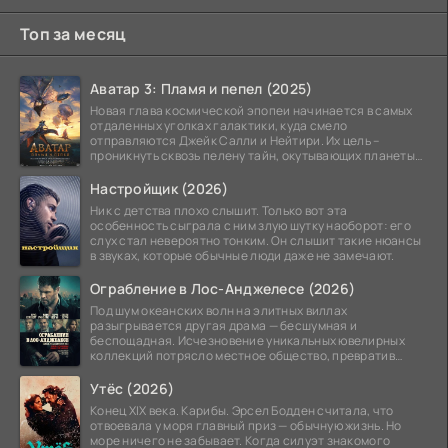
Топ за месяц
Аватар 3: Пламя и пепел (2025)
Новая глава космической эпопеи начинается в самых
отдаленных уголках галактики, куда смело
отправляются Джейк Салли и Нейтири. Их цель –
проникнуть сквозь пелену тайн, окутывающих планеты
системы
Настройщик (2026)
Ник с детства плохо слышит. Только вот эта
особенность сыграла с ним злую шутку наоборот: его
слух стал невероятно тонким. Он слышит такие нюансы
в звуках, которые обычные люди даже не замечают.
Ограбление в Лос-Анджелесе (2026)
Под шум океанских волн на элитных виллах
разыгрывается другая драма — бесшумная и
беспощадная. Исчезновение уникальных ювелирных
коллекций потрясло местное общество, превратив
побережье из курорта в
Утёс (2026)
Конец XIX века. Карибы. Эрсел Бодден считала, что
отвоевала у моря главный приз — обычную жизнь. Но
море ничего не забывает. Когда силуэт знакомого