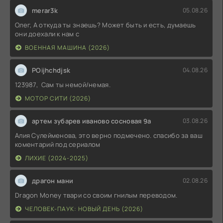
merar3k
05.08.26
Олег, А откуда ты знаешь? Может быть и есть, думаешь
они доехали к нам с
ВОЕННАЯ МАШИНА (2026)
POijhchdjsk
04.08.26
123987, Сам ты немой/немая.
МОТОР СИТИ (2026)
артем зубарев иваново сосновая 9а
03.08.26
Алия Сулейменова, это верно подмечено. спасибо за ваш
коментарий под сериалом
ЛИХИЕ (2024-2025)
драгон мани
02.08.26
Dragon Money твари со своим гнилым переводом.
ЧЕЛОВЕК-ПАУК: НОВЫЙ ДЕНЬ (2026)