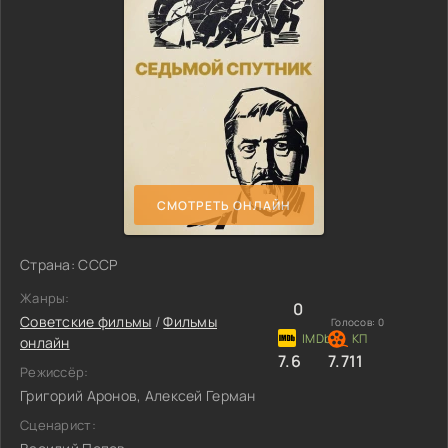
СМОТРЕТЬ ОНЛАЙН
Страна: СССР
Жанры:
0
Советские фильмы
/
Фильмы
Голосов:
0
онлайн
7.6
7.711
Режиссёр:
Григорий Аронов, Алексей Герман
Сценарист: