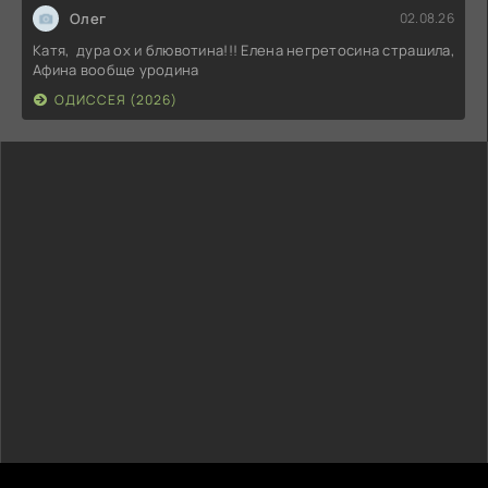
Олег
02.08.26
Катя, дура ох и блювотина!!! Елена негретосина страшила,
Афина вообще уродина
ОДИССЕЯ (2026)