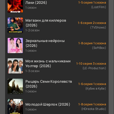
Лаки (2026)
1-5 серия 1 сезона
(LostFilm)
1 сезон
Магазин для киллеров
1-6 серия 2 сезона
(2026)
(TVShows)
1-2 сезон
Зеркальные нейроны
1-8 серия 1 сезона
(2026)
(SoftBox)
1 сезон
Моя жизнь с мальчиками
1-10 серия 3 сезона
Уолтер (2026)
(LE-Production)
1-3 сезон
Рыцарь Семи Королевств
1-6 серия 1 сезона
(2026)
(Кубик в Кубе)
1 сезон
Молодой Шерлок (2026)
1-8 серия 1 сезона
(HDrezka Studio)
1 сезон