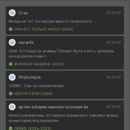
Стас
05.08.26
Фильм не тот. Китайский вместо испанского.
ОНА ЕСТ ТОЛЬКО МЯСО (2026)
merar3k
05.08.26
Олег, А откуда ты знаешь? Может быть и есть, думаешь
они доехали к нам с
ВОЕННАЯ МАШИНА (2026)
POijhchdjsk
04.08.26
123987, Сам ты немой/немая.
МОТОР СИТИ (2026)
артем зубарев иваново сосновая 9а
03.08.26
Алия Сулейменова, это верно подмечено. спасибо за ваш
коментарий под сериалом
ЛИХИЕ (2024-2025)