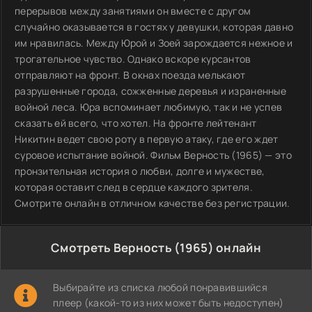
перерывов между занятиями он вместе с другом
случайно оказывается в гостях у девушки, которая давно
им нравилась. Между Юрой и Зоей зарождается нежное и
трогательное чувство. Однако вскоре курсантов
отправляют на фронт. В окнах поезда мелькают
разрушенные города, сожженные деревья и израненные
войной леса. Юра вспоминает любимую, так и не успев
сказать ей всего, что хотел. На фронте лейтенант
Никитин ведет свою роту в первую атаку, где его ждет
суровое испытание войной. Фильм Верность (1965) — это
пронзительная история о любви, долге и мужестве,
которая оставит след в сердце каждого зрителя.
Смотрите онлайн в отличном качестве без регистрации.
Смотреть Верность (1965) онлайн
Выбирайте из списка любой понравившийся
плеер (какой-то из них может быть недоступен)