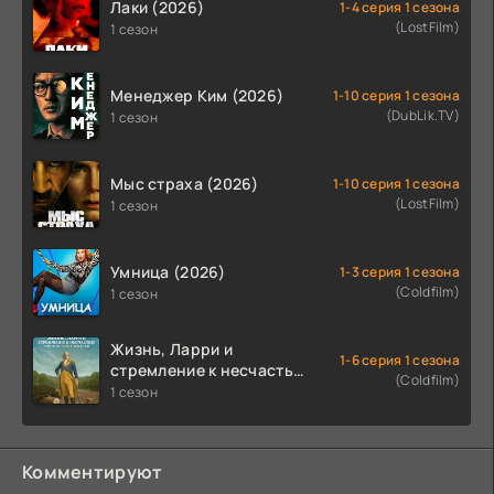
Лаки (2026)
1-4 серия 1 сезона
(LostFilm)
1 сезон
Менеджер Ким (2026)
1-10 серия 1 сезона
(DubLik.TV)
1 сезон
Мыс страха (2026)
1-10 серия 1 сезона
(LostFilm)
1 сезон
Умница (2026)
1-3 серия 1 сезона
(Coldfilm)
1 сезон
Жизнь, Ларри и
1-6 серия 1 сезона
стремление к несчастью:
(Coldfilm)
Почти история Америки
1 сезон
(2026)
Комментируют