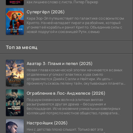
как лишнее слово с листа. Питер Паркер
Супергёрл (2026)
Кара Зор-Эл путешествует по галактике со своим псом
Крипто. На неё нападает пират и разбойник, который
угоняет её корабль и ранит Крипто. Объединив силы с
новой подругой и союзницей Рути, семью
Топ за месяц
Аватар 3: Пламя и пепел (2025)
Новая глава космической эпопеи начинается в самых
отдаленных уголках галактики, куда смело
отправляются Джейк Салли и Нейтири. Их цель –
проникнуть сквозь пелену тайн, окутывающих планеты
системы
Ограбление в Лос-Анджелесе (2026)
Под шум океанских волн на элитных виллах
разыгрывается другая драма — бесшумная и
беспощадная. Исчезновение уникальных ювелирных
коллекций потрясло местное общество, превратив
побережье из курорта в
Настройщик (2026)
Ник с детства плохо слышит. Только вот эта