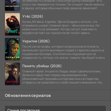
особенность сыграла с ним злую шутку наоборот: его
слух стал невероятно тонким. Он слышит такие нюансы
в звуках, которые обычные люди даже не замечают.
Утёс (2026)
Конец XIX века. Карибы. Эрсел Бодден считала, что
отвоевала у моря главный приз — обычную жизнь. Но
море ничего не забывает. Когда силуэт знакомого
корабля встаёт на горизонте её тихой гавани,
Укрытие (2026)
После катастрофы, которая затронула всю планету,
маленькая группа выживших людей старалась выжить в
подземном бункере. Они боялись подниматься на
поверхность, потому что знали: смерть там будет очень
Память убийцы (2026)
Главный герой, Анджело Ледде, ведет двойную жизнь.
Днем он предстает перед окружающими как
обыкновенный продавец копировальных аппаратов,
стараясь не привлекать к себе лишнего внимания. Но
когда
Обновления сериалов
Самые последние