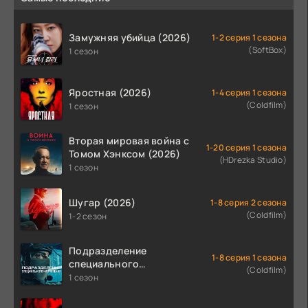
Замужняя убийца (2026)
1-2 серия 1 сезона
(SoftBox)
1 сезон
Яростная (2026)
1-4 серия 1 сезона
(Coldfilm)
1 сезон
Вторая мировая война с
1-20 серия 1 сезона
Томом Хэнксом (2026)
(HDrezka Studio)
1 сезон
Шугар (2026)
1-8 серия 2 сезона
(Coldfilm)
1-2 сезон
Подразделение
1-8 серия 1 сезона
специального
(Coldfilm)
назначения (2026)
1 сезон