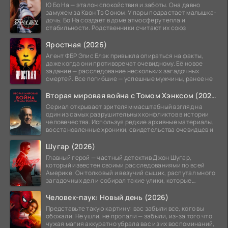
Ю Бо На — эталон спокойствия и заботы. Она давно
замужем за Квон Тэ Соном. У пары подрастает малышка-
дочь. Бо На создаёт в доме атмосферу тепла и
стабильности. Родственники считают их союз
Яростная (2026)
Агент ФБР Элис Блэк привыкла опираться на факты,
даже когда они противоречат очевидному. Её новое
задание — расследование нескольких загадочных
смертей. Все погибшие — успешные мужчины, ранее не
Вторая мировая война с Томом Хэнксом (2026)
Сериал открывает зрителям масштабный взгляд на
один из самых разрушительных конфликтов в истории
человечества. Используя редкие архивные материалы,
восстановленные хроники, свидетельства очевидцев и
Шугар (2026)
Главный герой — частный детектив Джон Шугар,
который известен своими расследованиями по всей
Америке. Он толковый и везучий сыщик, распутал много
загадочных дел и собирал такие улики, которые
помогли
Человек-паук: Новый день (2026)
Представьте такую картину: вас забыли все, кого вы
обожали. Не ушли, не пропали — забыли, из-за того что
чужая магия аккуратно убрала вас из их воспоминаний,