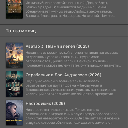
Их жизнь была простой и понятной. Дом, заботы,
близкие рядом. Все меняется в один миг. Семья
обнаруживает жуткую вещь. Свобода закончилась.
Выход заблокирован. Не дверью. Не стеной. Чем-то
невидимым.
Топ за месяц
Аватар 3: Пламя и пепел (2025)
Новая глава космической эпопеи начинается в самых
отдаленных уголках галактики, куда смело
отправляются Джейк Салли и Нейтири. Их цель –
проникнуть сквозь пелену тайн, окутывающих планеты
системы
Ограбление в Лос-Анджелесе (2026)
Под шум океанских волн на элитных виллах
разыгрывается другая драма — бесшумная и
беспощадная. Исчезновение уникальных ювелирных
коллекций потрясло местное общество, превратив
побережье из курорта в
Настройщик (2026)
Ник с детства плохо слышит. Только вот эта
особенность сыграла с ним злую шутку наоборот: его
слух стал невероятно тонким. Он слышит такие нюансы
в звуках, которые обычные люди даже не замечают.