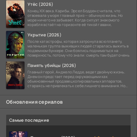
Утёс (2026)
Конец XIX века. Карибы. Эрсел Бодден считала, что
отвоевала у моря главный приз — обычную жизнь. Но
море ничего не забывает. Когда силуэт знакомого
корабля встаёт на горизонте её тихой гавани,
Укрытие (2026)
После катастрофы, которая затронула всю планету,
маленькая группа выживших людей старалась выжить в
подземном бункере. Они боялись подниматься на
поверхность, потому что знали: смерть там будет очень
Память убийцы (2026)
Главный герой, Анджело Ледде, ведет двойную жизнь.
Днем он предстает перед окружающими как
обыкновенный продавец копировальных аппаратов,
стараясь не привлекать к себе лишнего внимания. Но
когда
Обновления сериалов
Самые последние