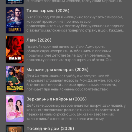
въезжает загадочный человек, торгующий мороженым.
Его
Точка взрыва (2026)
Был 1986 год, когда Финляндия столкнулась с вызовом,
который проверил на прочность всю
правоохранительную систему. Вооруженное нападение
с захватом заложников повергло страну в шок. Каждая
минута той
Лаки (2026)
Главной героиней является Лаки Армстронг,
обладающая невероятным обаянием и сложным
прошлым. В её детстве была другая реальность,
поскольку её воспитал красноречивый отец. Они
постоянно перемещались,
Магазин для киллеров (2026)
Джи Ан едва начинает учёбу в колледже, как её
накрывает страшная новость: Чон Джин Ман, тот, кто
был для неё опорой и самым преданным человеком,
погибает при невыясненных обстоятельствах.
Зеркальные нейроны (2026)
Действие дорамы разворачивается вокруг двух людей, у
которых совершенно разное отношение к чувствам и
переживаниям окружающих. Ын Хван известен как
талантливый эксперт по психологическому
Последний дом (2026)