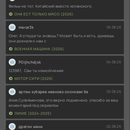
Фильм не тот. Китайский вместо испанского.
ОНА ЕСТ ТОЛЬКО МЯСО (2026)
merar3k
05.08.26
Олег, А откуда ты знаешь? Может быть и есть, думаешь
они доехали к нам с
ВОЕННАЯ МАШИНА (2026)
POijhchdjsk
04.08.26
123987, Сам ты немой/немая.
МОТОР СИТИ (2026)
артем зубарев иваново сосновая 9а
03.08.26
Алия Сулейменова, это верно подмечено. спасибо за ваш
коментарий под сериалом
ЛИХИЕ (2024-2025)
драгон мани
02.08.26